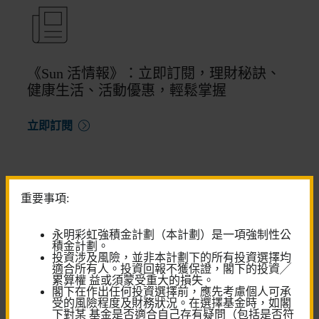
《Sun 活情報》：立即訂閱，理財秘訣、
健康生活、活動優惠，輕鬆掌握
立即訂閱
重要事項:
永明彩虹強積金計劃（本計劃）是一項強制性公
尋求更多 退休金服務?
積金計劃。
投資涉及風險，並非本計劃下的所有投資選擇均
適合所有人。投資回報不獲保證，閣下的投資╱
與我們的強積金顧問對話
累算權 益或須蒙受重大的損失。
閣下在作出任何投資選擇前，應先考慮個人可承
預約客戶服務中心服務
受的風險程度及財務狀況。在選擇基金時，如閣
下對某 基金是否適合自己存有疑問（包括是否符