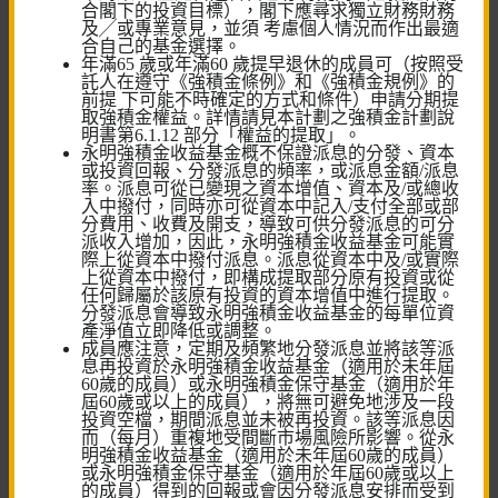
合閣下的投資目標），閣下應尋求獨立財務財務
及╱或專業意見，並須 考慮個人情況而作出最適
合自己的基金選擇。
年滿65 歲或年滿60 歲提早退休的成員可（按照受
快速連結
託人在遵守《強積金條例》和《強積金規例》的
前提 下可能不時確定的方式和條件）申請分期提
取強積金權益。詳情請見本計劃之強積金計劃說
強積金及公積金計劃
明書第6.1.12 部分「權益的提取」。
永明強積金收益基金概不保證派息的分發、資本
或投資回報、分發派息的頻率，或派息金額/派息
僱員自選安排
率。派息可從已變現之資本增值、資本及/或總收
⼊中撥付，同時亦可從資本中記入/支付全部或部
個人帳戶
分費用、收費及開支，導致可供分發派息的可分
派收⼊增加，因此，永明強積金收益基金可能實
際上從資本中撥付派息。派息從資本中及/或實際
預設投資策略
上從資本中撥付，即構成提取部分原有投資或從
任何歸屬於該原有投資的資本增值中進行提取。
分發派息會導致永明強積金收益基金的每單位資
產淨值立即降低或調整。
成員應注意，定期及頻繁地分發派息並將該等派
息再投資於永明強積金收益基金（適用於未年屆
60歲的成員）或永明強積金保守基金（適用於年
屆60歲或以上的成員），將無可避免地涉及一段
投資空檔，期間派息並未被再投資。該等派息因
工具及計算機
而（每月）重複地受間斷市場風險所影響。從永
明強積金收益基金（適用於未年屆60歲的成員）
或永明強積金保守基金（適用於年屆60歲或以上
投資風險評估
的成員）得到的回報或會因分發派息安排而受到