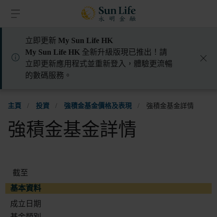
跳到登入頁面
跳到主要內容
跳到頁腳
立即更新
My Sun Life HK
My Sun Life HK
全新升級版現已推出！請
立即更新應用程式並重新登入，體驗更流暢
的數碼服務。
主頁
/
投資
/
強積金基金價格及表現
/
強積金基金詳情
強積金基金詳情
截至
基本資料
成立日期
基金類別