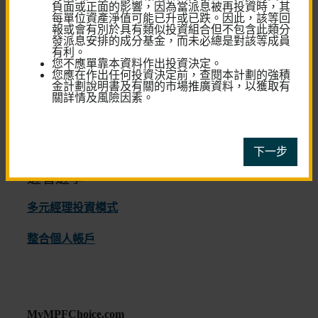
負面或正面的影響，因為當派息被再投資時，其
每單位資產淨值可能已升或已跌。因此，該等回
退休儲蓄
報或會有別於具有類似投資組合但不包含此類分
計算機
發派息安排的成分基金，而未必總是對該等成員
有利。​
您不應單靠本資料作出投資決定。
您應在作出任何投資決定前，查閱本計劃的強積
金計劃說明書及有關的市場推廣資料，以獲取有
關詳情及風險因素。
下一步
邊看邊學
多元經理投資模式
整合個人帳戶
MyMPFChoice.com