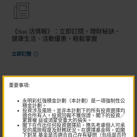
《Sun 活情報》：立即訂閱，理財秘訣、
健康生活、活動優惠，輕鬆掌握
立即訂閱
重要事項:
永明彩虹強積金計劃（本計劃）是一項強制性公
尋求更多 退休金服務?
積金計劃。
投資涉及風險，並非本計劃下的所有投資選擇均
適合所有人。投資回報不獲保證，閣下的投資╱
與我們的強積金顧問對話
累算權 益或須蒙受重大的損失。
閣下在作出任何投資選擇前，應先考慮個人可承
預約客戶服務中心服務
受的風險程度及財務狀況。在選擇基金時，如閣
下對某 基金是否適合自己存有疑問（包括是否符