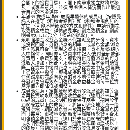
合閣下的投資目標），閣下應尋求獨立財務財務
及╱或專業意見，並須 考慮個人情況而作出最適
合自己的基金選擇。
年滿65 歲或年滿60 歲提早退休的成員可（按照受
快速連結
託人在遵守《強積金條例》和《強積金規例》的
前提 下可能不時確定的方式和條件）申請分期提
取強積金權益。詳情請見本計劃之強積金計劃說
強積金及公積金計劃
明書第6.1.12 部分「權益的提取」。
永明強積金收益基金概不保證派息的分發、資本
或投資回報、分發派息的頻率，或派息金額/派息
僱員自選安排
率。派息可從已變現之資本增值、資本及/或總收
⼊中撥付，同時亦可從資本中記入/支付全部或部
個人帳戶
分費用、收費及開支，導致可供分發派息的可分
派收⼊增加，因此，永明強積金收益基金可能實
際上從資本中撥付派息。派息從資本中及/或實際
預設投資策略
上從資本中撥付，即構成提取部分原有投資或從
任何歸屬於該原有投資的資本增值中進行提取。
分發派息會導致永明強積金收益基金的每單位資
產淨值立即降低或調整。
成員應注意，定期及頻繁地分發派息並將該等派
息再投資於永明強積金收益基金（適用於未年屆
60歲的成員）或永明強積金保守基金（適用於年
屆60歲或以上的成員），將無可避免地涉及一段
投資空檔，期間派息並未被再投資。該等派息因
工具及計算機
而（每月）重複地受間斷市場風險所影響。從永
明強積金收益基金（適用於未年屆60歲的成員）
或永明強積金保守基金（適用於年屆60歲或以上
投資風險評估
的成員）得到的回報或會因分發派息安排而受到