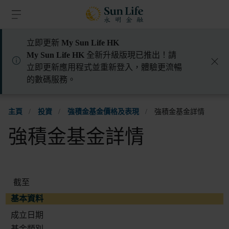
跳到登入頁面
跳到主要內容
跳到頁腳
立即更新
My Sun Life HK
My Sun Life HK
全新升級版現已推出！請
立即更新應用程式並重新登入，體驗更流暢
的數碼服務。
主頁
/
投資
/
強積金基金價格及表現
/
強積金基金詳情
強積金基金詳情
截至
基本資料
成立日期
基金類別