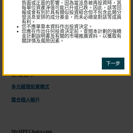
負面或正面的影響，因為當派息被再投資時，其
每單位資產淨值可能已升或已跌。因此，該等回
退休儲蓄
報或會有別於具有類似投資組合但不包含此類分
計算機
發派息安排的成分基金，而未必總是對該等成員
有利。​
您不應單靠本資料作出投資決定。
您應在作出任何投資決定前，查閱本計劃的強積
金計劃說明書及有關的市場推廣資料，以獲取有
關詳情及風險因素。
下一步
邊看邊學
多元經理投資模式
整合個人帳戶
MyMPFChoice.com