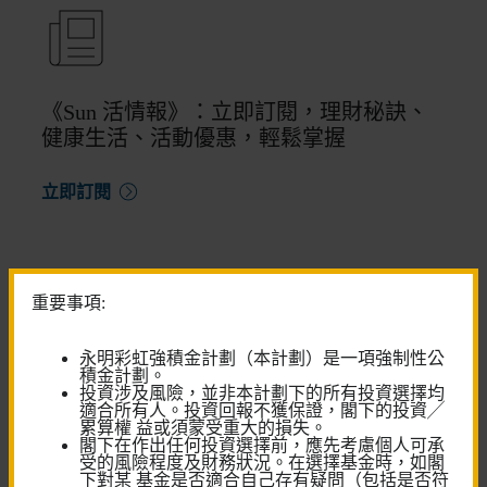
《Sun 活情報》：立即訂閱，理財秘訣、
健康生活、活動優惠，輕鬆掌握
立即訂閱
重要事項:
永明彩虹強積金計劃（本計劃）是一項強制性公
尋求更多 退休金服務?
積金計劃。
投資涉及風險，並非本計劃下的所有投資選擇均
適合所有人。投資回報不獲保證，閣下的投資╱
與我們的強積金顧問對話
累算權 益或須蒙受重大的損失。
閣下在作出任何投資選擇前，應先考慮個人可承
預約客戶服務中心服務
受的風險程度及財務狀況。在選擇基金時，如閣
下對某 基金是否適合自己存有疑問（包括是否符