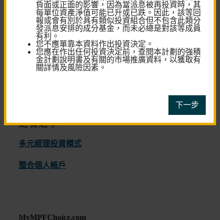
負面或正面的影響，因為當派息被再投資時，其
每單位資產淨值可能已升或已跌。因此，該等回
退休儲蓄
報或會有別於具有類似投資組合但不包含此類分
計算機
發派息安排的成分基金，而未必總是對該等成員
有利。​
您不應單靠本資料作出投資決定。
您應在作出任何投資決定前，查閱本計劃的強積
金計劃說明書及有關的市場推廣資料，以獲取有
關詳情及風險因素。
下一步
邊看邊學
多元經理投資模式
整合個人帳戶
MyMPFChoice.com