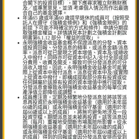
合閣下的投資目標），閣下應尋求獨立財務財務
及╱或專業意見，並須 考慮個人情況而作出最適
合自己的基金選擇。
年滿65 歲或年滿60 歲提早退休的成員可（按照受
快速連結
託人在遵守《強積金條例》和《強積金規例》的
前提 下可能不時確定的方式和條件）申請分期提
取強積金權益。詳情請見本計劃之強積金計劃說
強積金及公積金計劃
明書第6.1.12 部分「權益的提取」。
永明強積金收益基金概不保證派息的分發、資本
或投資回報、分發派息的頻率，或派息金額/派息
僱員自選安排
率。派息可從已變現之資本增值、資本及/或總收
⼊中撥付，同時亦可從資本中記入/支付全部或部
個人帳戶
分費用、收費及開支，導致可供分發派息的可分
派收⼊增加，因此，永明強積金收益基金可能實
際上從資本中撥付派息。派息從資本中及/或實際
預設投資策略
上從資本中撥付，即構成提取部分原有投資或從
任何歸屬於該原有投資的資本增值中進行提取。
分發派息會導致永明強積金收益基金的每單位資
產淨值立即降低或調整。
成員應注意，定期及頻繁地分發派息並將該等派
息再投資於永明強積金收益基金（適用於未年屆
60歲的成員）或永明強積金保守基金（適用於年
屆60歲或以上的成員），將無可避免地涉及一段
投資空檔，期間派息並未被再投資。該等派息因
工具及計算機
而（每月）重複地受間斷市場風險所影響。從永
明強積金收益基金（適用於未年屆60歲的成員）
或永明強積金保守基金（適用於年屆60歲或以上
投資風險評估
的成員）得到的回報或會因分發派息安排而受到