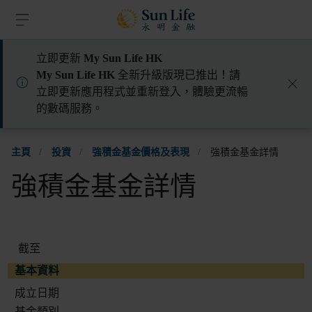
跳到登入頁面
跳到主要內容
跳到頁腳
立即更新
My Sun Life HK
My Sun Life HK
全新升級版現已推出！請
立即更新應用程式並重新登入，體驗更流暢
的數碼服務。
主頁
/
投資
/
強積金基金價格及表現
/
強積金基金詳情
強積金基金詳情
截至
基本資料
成立日期
基金類別