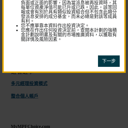
負面或正面的影響，因為當派息被再投資時，其
每單位資產淨值可能已升或已跌。因此，該等回
退休儲蓄
報或會有別於具有類似投資組合但不包含此類分
計算機
發派息安排的成分基金，而未必總是對該等成員
有利。​
您不應單靠本資料作出投資決定。
您應在作出任何投資決定前，查閱本計劃的強積
金計劃說明書及有關的市場推廣資料，以獲取有
關詳情及風險因素。
下一步
邊看邊學
多元經理投資模式
整合個人帳戶
MyMPFChoice.com