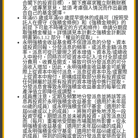
合閣下的投資目標），閣下應尋求獨立財務財務
及╱或專業意見，並須 考慮個人情況而作出最適
合自己的基金選擇。
年滿65 歲或年滿60 歲提早退休的成員可（按照受
快速連結
託人在遵守《強積金條例》和《強積金規例》的
前提 下可能不時確定的方式和條件）申請分期提
取強積金權益。詳情請見本計劃之強積金計劃說
強積金及公積金計劃
明書第6.1.12 部分「權益的提取」。
永明強積金收益基金概不保證派息的分發、資本
或投資回報、分發派息的頻率，或派息金額/派息
僱員自選安排
率。派息可從已變現之資本增值、資本及/或總收
⼊中撥付，同時亦可從資本中記入/支付全部或部
個人帳戶
分費用、收費及開支，導致可供分發派息的可分
派收⼊增加，因此，永明強積金收益基金可能實
際上從資本中撥付派息。派息從資本中及/或實際
預設投資策略
上從資本中撥付，即構成提取部分原有投資或從
任何歸屬於該原有投資的資本增值中進行提取。
分發派息會導致永明強積金收益基金的每單位資
產淨值立即降低或調整。
成員應注意，定期及頻繁地分發派息並將該等派
息再投資於永明強積金收益基金（適用於未年屆
60歲的成員）或永明強積金保守基金（適用於年
屆60歲或以上的成員），將無可避免地涉及一段
投資空檔，期間派息並未被再投資。該等派息因
工具及計算機
而（每月）重複地受間斷市場風險所影響。從永
明強積金收益基金（適用於未年屆60歲的成員）
或永明強積金保守基金（適用於年屆60歲或以上
投資風險評估
的成員）得到的回報或會因分發派息安排而受到