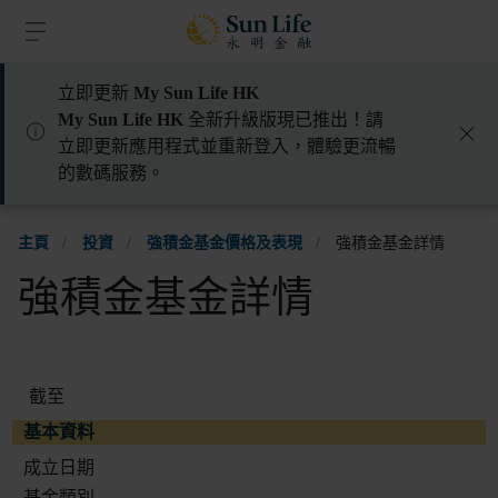
跳到登入頁面
跳到主要內容
跳到頁腳
立即更新
My Sun Life HK
My Sun Life HK
全新升級版現已推出！請
立即更新應用程式並重新登入，體驗更流暢
的數碼服務。
主頁
/
投資
/
強積金基金價格及表現
/
強積金基金詳情
強積金基金詳情
截至
基本資料
成立日期
基金類別