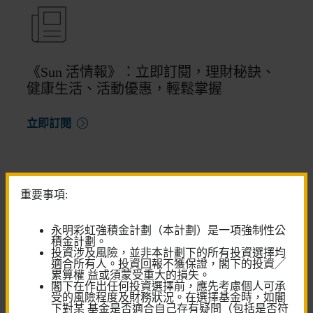
《Sun 活情報》：立即訂閱，理財秘訣、
健康生活、活動優惠，輕鬆掌握
立即訂閱
重要事項:
永明彩虹強積金計劃（本計劃）是一項強制性公
尋求更多 退休金服務?
積金計劃。
投資涉及風險，並非本計劃下的所有投資選擇均
適合所有人。投資回報不獲保證，閣下的投資╱
與我們的強積金顧問對話
累算權 益或須蒙受重大的損失。
閣下在作出任何投資選擇前，應先考慮個人可承
預約客戶服務中心服務
受的風險程度及財務狀況。在選擇基金時，如閣
下對某 基金是否適合自己存有疑問（包括是否符