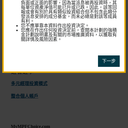
負面或正面的影響，因為當派息被再投資時，其
每單位資產淨值可能已升或已跌。因此，該等回
退休儲蓄
報或會有別於具有類似投資組合但不包含此類分
計算機
發派息安排的成分基金，而未必總是對該等成員
有利。​
您不應單靠本資料作出投資決定。
您應在作出任何投資決定前，查閱本計劃的強積
金計劃說明書及有關的市場推廣資料，以獲取有
關詳情及風險因素。
下一步
邊看邊學
多元經理投資模式
整合個人帳戶
MyMPFChoice.com