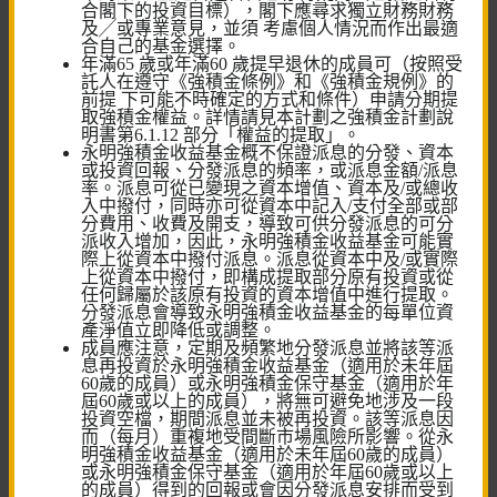
合閣下的投資目標），閣下應尋求獨立財務財務
及╱或專業意見，並須 考慮個人情況而作出最適
合自己的基金選擇。
年滿65 歲或年滿60 歲提早退休的成員可（按照受
快速連結
託人在遵守《強積金條例》和《強積金規例》的
前提 下可能不時確定的方式和條件）申請分期提
取強積金權益。詳情請見本計劃之強積金計劃說
強積金及公積金計劃
明書第6.1.12 部分「權益的提取」。
永明強積金收益基金概不保證派息的分發、資本
或投資回報、分發派息的頻率，或派息金額/派息
僱員自選安排
率。派息可從已變現之資本增值、資本及/或總收
⼊中撥付，同時亦可從資本中記入/支付全部或部
個人帳戶
分費用、收費及開支，導致可供分發派息的可分
派收⼊增加，因此，永明強積金收益基金可能實
際上從資本中撥付派息。派息從資本中及/或實際
預設投資策略
上從資本中撥付，即構成提取部分原有投資或從
任何歸屬於該原有投資的資本增值中進行提取。
分發派息會導致永明強積金收益基金的每單位資
產淨值立即降低或調整。
成員應注意，定期及頻繁地分發派息並將該等派
息再投資於永明強積金收益基金（適用於未年屆
60歲的成員）或永明強積金保守基金（適用於年
屆60歲或以上的成員），將無可避免地涉及一段
投資空檔，期間派息並未被再投資。該等派息因
工具及計算機
而（每月）重複地受間斷市場風險所影響。從永
明強積金收益基金（適用於未年屆60歲的成員）
或永明強積金保守基金（適用於年屆60歲或以上
投資風險評估
的成員）得到的回報或會因分發派息安排而受到