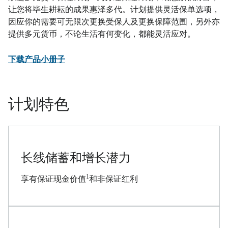
让您将毕生耕耘的成果惠泽多代。计划提供灵活保单选项，
因应你的需要可无限次更换受保人及更换保障范围，另外亦
提供多元货币，不论生活有何变化，都能灵活应对。
PDF
下载产品小册子
计划特色
长线储蓄和增长潜力
1
享有保证现金价值
和非保证红利