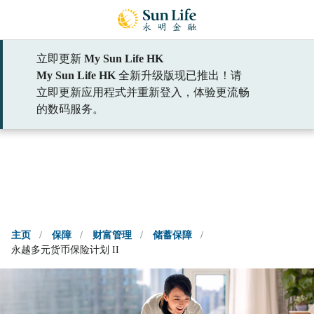
跳到登入頁面
跳到主要內容
跳到頁腳
立即更新
My Sun Life HK
请选择标题
My Sun Life HK
全新升级版现已推出！请
立即更新应用程式并重新登入，体验更流畅
约见理财顾问
的数码服务。
主页
/
保障
/
财富管理
/
储蓄保障
/
永越多元货币保险计划 II