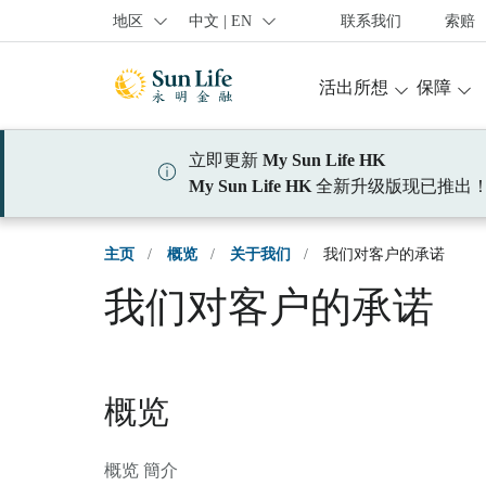
跳到登入頁面
跳到主要內容
跳到頁腳
地区
中文 | EN
联系我们
索赔
活出所想
保障
立即更新
My Sun Life HK
My Sun Life HK
全新升级版现已推出
主页
/
概览
/
关于我们
/
我们对客户的承诺
我们对客户的承诺
概览
概览 簡介