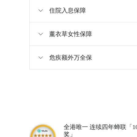
住院入息保障
薰衣草女性保障
危疾额外万全保
全港唯一 连续四年蝉联「10
奖」