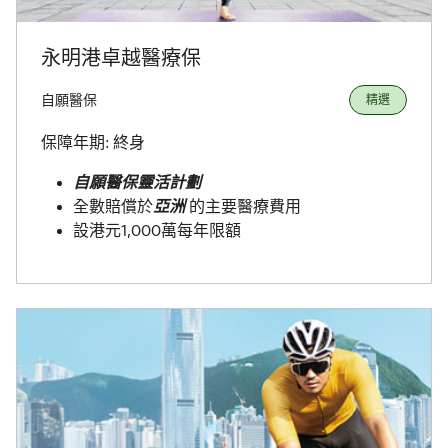
永明港卓越醫療保
自願醫保
精選
保障年期: 終身
自願醫保靈活計劃
全數賠償於
亞洲
的主要醫療費用
設港元1,000萬每年限額