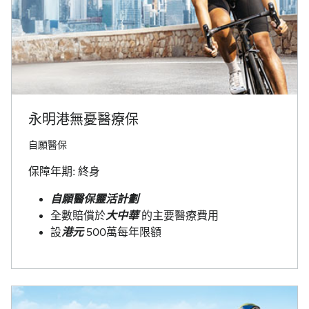
永明港無憂醫療保
自願醫保
保障年期: 終身
自願醫保靈活計劃
全數賠償於
大中華
的主要醫療費用
設
港元
500萬每年限額