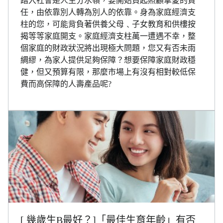
踏入社會是人生分水嶺，要開始負起照顧摯愛的責
任，由依靠別人轉為別人的依靠。身為家庭經濟支
柱的您，可能背負著供養父母﹑子女教育和供樓按
揭等等家庭開支。家庭經濟支柱萬一遭遇不幸，整
個家庭的財政狀況將出現極大問題，您又有否未雨
綢繆，為家人提供足夠保障？想要保障家庭財政穩
健，但又預算有限，那麼市場上有沒有相對較低保
費而高保障的人壽產品呢?
[ 幾歲生B最好？]「最佳生育年齡」有否