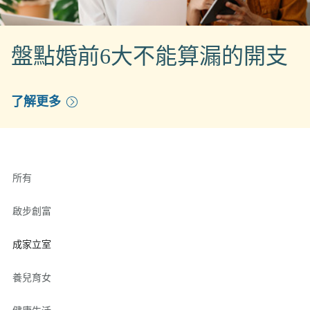
盤點婚前6大不能算漏的開支
了解更多
所有
啟步創富
成家立室
養兒育女