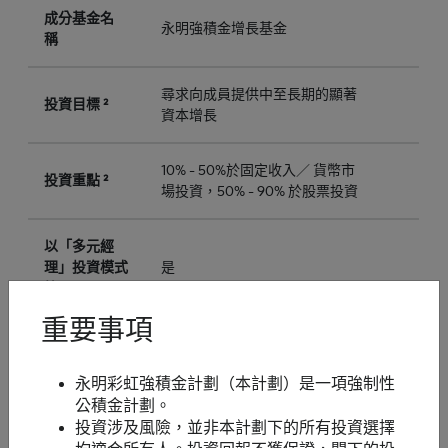
成分基金名
永明強積金增長基金
稱
尋求向成員提供中至長期的顯著
投資目標 ²
資本增長
10% - 50%於固定收入／ 貨幣市
投資重點 ²
場投資，50% - 90% 於股票投資
以「多元經
理」投資模式
是
管理
重要事項
永明彩虹強積金計劃（本計劃）是一項強制性
公積金計劃。
編號
9
投資涉及風險，並非本計劃下的所有投資選擇