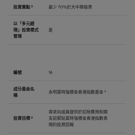
投資重點 ²
最少 70％於大中華股票
以「多元經
理」投資模式
是
管理
編號
16
成分基金名
永明富時強積金香港指數基金 ³
稱
尋求向成員提供於扣除費用和開
投資目標 ²
支前緊貼富時強積金香港指數表
現的投資回報