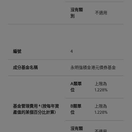
沒有類
不適用
別
編號
4
成分基金名稱
永明強積金港元債券基金
A類單
上限為
位
1.228%
基金管理費用 ⁶ (按每年資
B類單
上限為
產值的某個百分比計算)
位
1.228%
沒有類
不適用