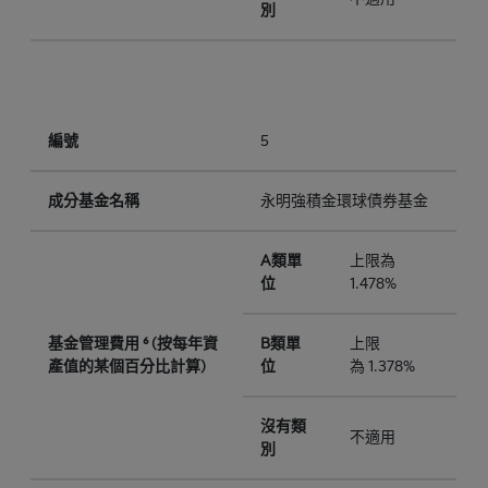
別
編號
5
成分基金名稱
永明強積金環球債券基金
A類單
上限為
位
1.478%
基金管理費用 ⁶ (按每年資
B類單
上限
產值的某個百分比計算)
位
為 1.378%
沒有類
不適用
別