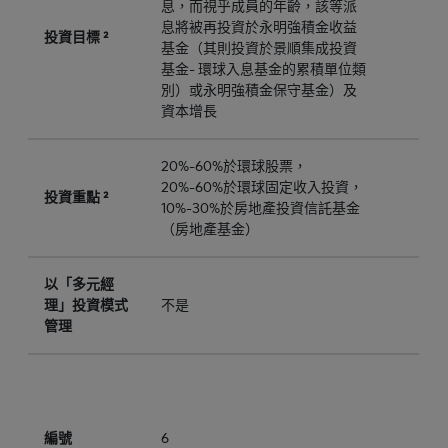
息，而視乎成員的年齡，該等派
息將被再投資於永明強積金收益
投資目標 ²
基金（其則投資於景順集成投資
基金- 環球入息基金的累積單位類
別）或永明強積金保守基金）及
資本增長
20%-60%於環球股票，
20%-60%於環球固定收入投資，
投資重點 ²
10%-30%於房地產投資信託基金
（房地產基金）
以「多元經
理」投資模式
不是
管理
編號
6