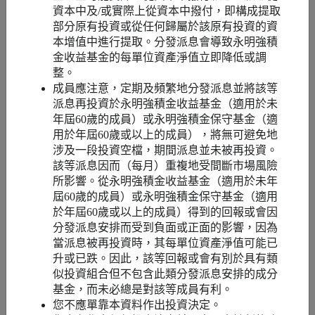
資本中及/或實際上從資本中撥付，即構成提取
部分原有投資或從任何歸屬於該原有投資的資
成分基金名
本增值中進行提取。分發派息會導致永明強積
永明強積金行業股票基金
稱
金收益基金的每單位資產淨值立即降低或調
整。
成員應注意，定期及頻繁地分發派息並將該等
投資目標 ²
尋求達致長期的資本增長
派息再投資於永明強積金收益基金（適用於未
年屆60歲的成員）或永明強積金保守基金（適
投資重點 ²
環球股票
用於年屆60歲或以上的成員），將無可避免地
涉及一段投資空檔，期間派息並未被再投資。
該等派息因而（每月）重複地受間斷市場風險
以「多元經
所影響。從永明強積金收益基金（適用於未年
理」投資模式
是
屆60歲的成員）或永明強積金保守基金（適用
管理
於年屆60歲或以上的成員）得到的回報或會因
分發派息安排而受到負面或正面的影響，因為
當派息被再投資時，其每單位資產淨值可能已
升或已跌。因此，該等回報或會有別於具有類
似投資組合但不包含此類分發派息安排的成分
編號
11
基金，而未必總是對該等成員有利。
您不應單靠本資料作出投資決定。