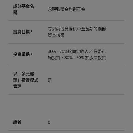
成分基金名
永明強積金均衡基金
稱
尋求向成員提供中至長期的穩健
投資目標 ²
資本增長
30% - 70%於固定收入／ 貨幣市
投資重點 ²
場投資，30% - 70% 於股票投資
以「多元經
理」投資模式
是
管理
編號
8