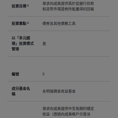
尋求向成員提供高於從銀行存款
投資目標 ²
和貨幣市場證券所能獲得的回報
投資重點 ²
債券及其他債務工具
以「多元經
理」投資模式
是
管理
編號
5
成分基金名
永明強積金收益基金
稱
尋求向成員提供中至長期的穩定
收益（透過向成員帳戶分發派