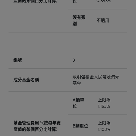
產值的某個百分比計算)
位
0.893%
沒有類
不適用
別
編號
3
永明強積金人民幣及港元
成分基金名稱
基金
A類單
上限為
位
1.153%
基金管理費用 ⁶ (按每年資
上限為
B類單位
產值的某個百分比計算)
1.103%