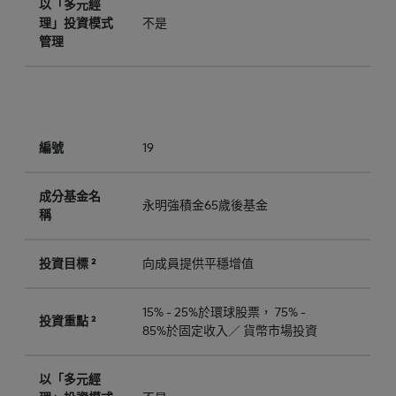
以「多元經
理」投資模式
不是
管理
編號
19
成分基金名
永明強積金65歲後基金
稱
投資目標 ²
向成員提供平穩增值
15% - 25%於環球股票， 75% -
投資重點 ²
85%於固定收入／ 貨幣市場投資
以「多元經