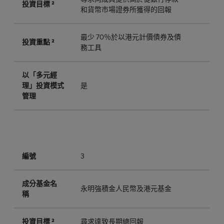
投資目標 ²
和貨幣市場證券所獲得的回報
最少 70％於以港元計價債券及債
投資重點 ²
務工具
以「多元經
理」投資模式
是
管理
編號
3
成分基金名
永明強積金人民幣及港元基金
稱
投資目標 ²
尋求達致長期總回報