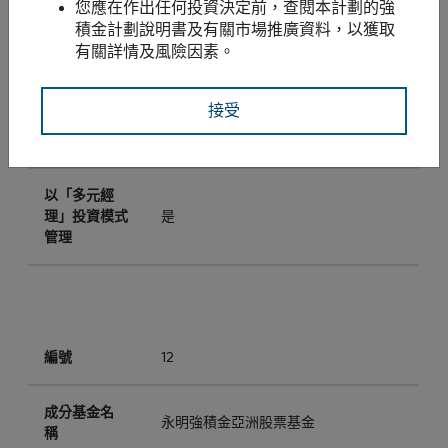
您應在作出任何投資決定前，查閱本計劃的強
成分基金名
永明強積金歐洲股票基金
積金計劃說明書及有關市場推廣資料，以獲取
稱
有關詳情及風險因素。
投資目標 ²
尋求向成員提供長期的資本增長
接受
投資重點 ²
最少70%於歐洲股票
以「多元經
理」投資模式
是
管理
編號
12
成分基金名
永明強積金亞洲股票基金
稱