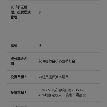
以「多元經
理」投資模式
是
管理
編號
18
成分基金名
永明強積金核心累積基金
稱
投資目標 ²
向成員提供資本增長
55% - 65%於環球股票， 35% -
投資重點 ²
45%於固定收入／ 貨幣市場投資