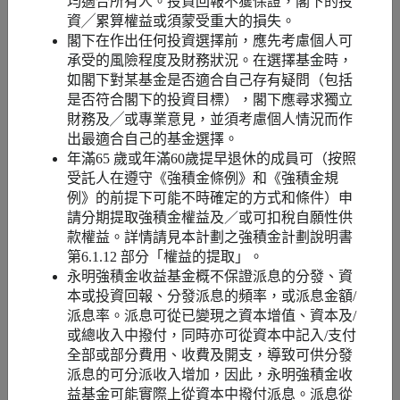
均適合所有人。投資回報不獲保證，閣下的投
成分基金名
資╱累算權益或須蒙受重大的損失。
永明強積金環球低碳指數基金⁴
稱
閣下在作出任何投資選擇前，應先考慮個人可
承受的風險程度及財務狀況。在選擇基金時，
如閣下對某基金是否適合自己存有疑問（包括
尋求向成員提供於扣除費用和開
是否符合閣下的投資目標），閣下應尋求獨立
支前緊貼FTSE Custom MPF
財務及╱或專業意見，並須考慮個人情況而作
投資目標 ²
Developed Selected Countries
ESG Low Carbon Select Hedged
出最適合自己的基金選擇。
Index表現的投資回報
年滿65 歲或年滿60歲提早退休的成員可（按照
受託人在遵守《強積金條例》和《強積金規
例》的前提下可能不時確定的方式和條件）申
投資重點 ²
環球股票
請分期提取強積金權益及／或可扣稅自願性供
款權益。詳情請見本計劃之強積金計劃說明書
以「多元經
第6.1.12 部分「權益的提取」。
理」投資模式
不是
永明強積金收益基金概不保證派息的分發、資
管理
本或投資回報、分發派息的頻率，或派息金額/
派息率。派息可從已變現之資本增值、資本及/
或總收⼊中撥付，同時亦可從資本中記入/支付
全部或部分費用、收費及開支，導致可供分發
派息的可分派收⼊增加，因此，永明強積金收
益基金可能實際上從資本中撥付派息。派息從
編號
10