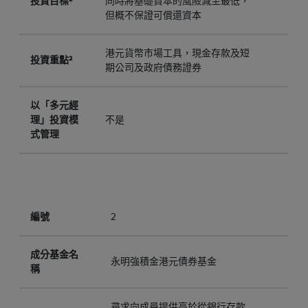
投資目標²
同時將基礎資本的風險減至最低，
但概不保證可償還資本
港元貨幣市場工具，現金存款及短
投資重點²
期公司及政府債務證券
以「多元經
理」投資模
不是
式管理
編號
2
成分基金名
永明強積金港元債券基金
稱
尋求向成員提供高於從銀行存款