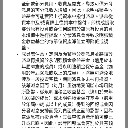
全部或部分費用、收費及開支，導致可供分發
已婚有1名子女（10歲）
派息的可分派收⼊增加，因此，永明強積金收
月薪 60,000港元，配偶沒有工作
益基金可能實際上從資本中撥付派息。派息從
資本中及/或實際上從資本中撥付，即構成提取
部分原有投資或從任何歸屬於該原有投資的資
T總收入(港元)
720,000
本增值中進行提取。分發派息會導致永明強積
金收益基金的每單位資產淨值立即降低或調
只有
MC +
強積金供款安排
整。
3
MC¹
TVC
成員應注意，定期及頻繁地分發派息並將該等
派息再投資於永明強積金收益基金（適用於未
減：MC的扣除（港元）
18,000
18,000
年屆60歲的成員）或永明強積金保守基金（適
用於年屆60歲或以上的成員），將無可避免地
涉及一段投資空檔，期間派息並未被再投資。
減：TVC的扣除（港元）
不適用
60,000
該等派息因而（每月）重複地受間斷市場風險
所影響。從永明強積金收益基金（適用於未年
扣除後收入（港元）
702,000
642,000
屆60歲的成員）或永明強積金保守基金（適用
於年屆60歲或以上的成員）得到的回報或會因
分發派息安排而受到負面或正面的影響，因為
減：已婚人士免稅額（港元）
264,000
當派息被再投資時，其每單位資產淨值可能已
升或已跌。因此，該等回報或會有別於具有類