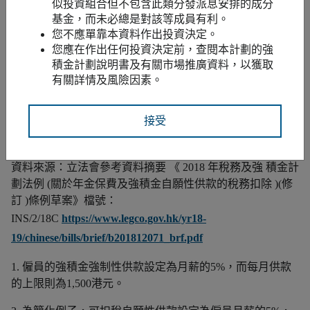
減：子女免稅額（港元）
120,000
似投資組合但不包含此類分發派息安排的成分
基金，而未必總是對該等成員有利。
您不應單靠本資料作出投資決定。
應課稅淨收入（港元）
318,000
258,000
您應在作出任何投資決定前，查閱本計劃的強
積金計劃說明書及有關市場推廣資料，以獲取
應繳稅款（港元）
36,060
25,860
有關詳情及風險因素。
TVC所節省稅款（港元）
不適用
10,200
接受
資料來源：立法會參考資料摘要 《 2018 年稅務及強 積金計
劃法例 (關於年金保費及強積金自願性供款的稅務扣除 )(修
訂 )條例草案》檔號：
INS/2/18C
https://www.legco.gov.hk/yr18-
19/chinese/bills/brief/b201812071_brf.pdf
1. 僱員的強積金強制性供款設定為月薪的5%，而每月供款
的上限則為1,500港元。