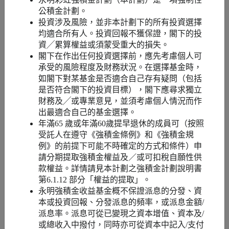
減：基本免稅額（港元）
132,000
公積金計劃。
投資涉及風險，並非本計劃下的所有投資選擇
均適合所有人。投資回報不獲保證，閣下的投
應課稅入息（港元）
570,000
510,000
資╱累算權益或須蒙受重大的損失。
閣下在作出任何投資選擇前，應先考慮個人可
應繳稅款（港元）
78,900
68,700
承受的風險程度及財務狀況。在選擇基金時，
如閣下對某基金是否適合自己存有疑問（包括
是否符合閣下的投資目標），閣下應尋求獨立
TVC所節省稅款（港元）
不適用
10,200
財務及╱或專業意見，並須考慮個人情況而作
出最適合自己的基金選擇。
年滿65 歲或年滿60歲提早退休的成員可（按照
受託人在遵守《強積金條例》和《強積金規
例》的前提下可能不時確定的方式和條件）申
請分期提取強積金權益及／或可扣稅自願性供
款權益。詳情請見本計劃之強積金計劃說明書
第6.1.12 部分「權益的提取」。
永明強積金收益基金概不保證派息的分發、資
本或投資回報、分發派息的頻率，或派息金額/
派息率。派息可從已變現之資本增值、資本及/
Kelvin
或總收⼊中撥付，同時亦可從資本中記入/支付
數碼市場推廣經理