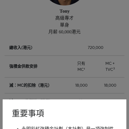
Tony
高級專才
單身
月薪 60,000港元
總收入(港元)
720,000
只有
MC +
強積金供款安排
3
MC¹
TVC
減：MC的扣除（港元）
18,000
18,000
減：TVC的扣除（港元）
不適用
60,000
重要事項
扣除後收入（港元）
702,000
642,000
永明彩虹強積金計劃（本計劃）是一項強制性