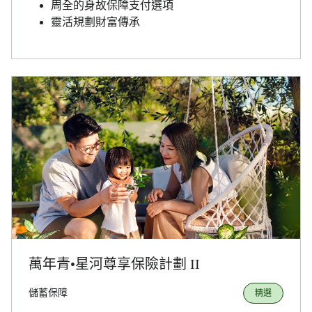
周全的身故保障支付選項
靈活規劃財富傳承
萬年青•星河尊享保險計劃 II
儲蓄保障
精選