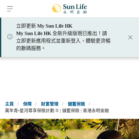
跳到登入頁面
跳到主要內容
跳到頁腳
立即更新
My Sun Life HK
請選擇標題
My Sun Life HK
全新升級版現已推出！請
立即更新應用程式並重新登入，體驗更流暢
約見理財顧問
的數碼服務。
主頁
/
保障
/
財富管理
/
儲蓄保險
/
萬年青•星河尊享保險計劃 II | 儲蓄保險 | 香港永明金融