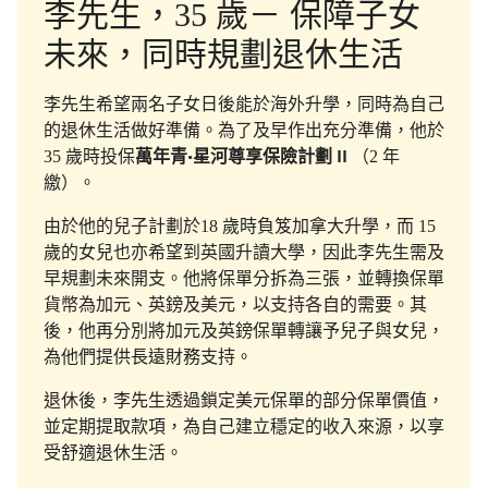
李先生，35 歲－ 保障子女
未來，同時規劃退休生活
李先生希望兩名子女日後能於海外升學，同時為自己
的退休生活做好準備。為了及早作出充分準備，他於
35 歲時投保
萬年青•星河尊享保險計劃 II
（2 年
繳）。
由於他的兒子計劃於18 歲時負笈加拿大升學，而 15
歲的女兒也亦希望到英國升讀大學，因此李先生需及
早規劃未來開支。他將保單分拆為三張，並轉換保單
貨幣為加元、英鎊及美元，以支持各自的需要。其
後，他再分別將加元及英鎊保單轉讓予兒子與女兒，
為他們提供長遠財務支持。
退休後，李先生透過鎖定美元保單的部分保單價值，
並定期提取款項，為自己建立穩定的收入來源，以享
受舒適退休生活。