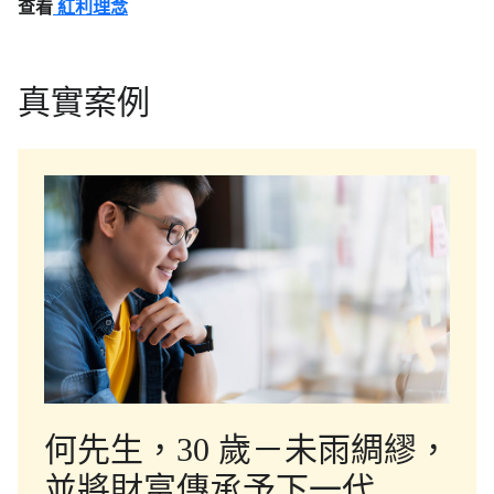
查看
紅利理念
真實案例
何先生，30 歲－未雨綢繆，
並將財富傳承予下一代