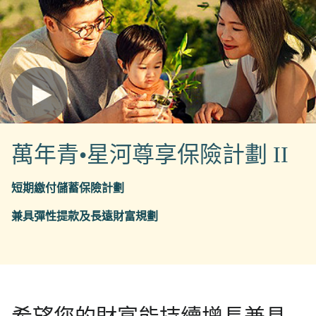
萬年青•星河尊享保險計劃 II
短期繳付儲蓄保險計劃
兼具彈性提款及長遠財富規劃