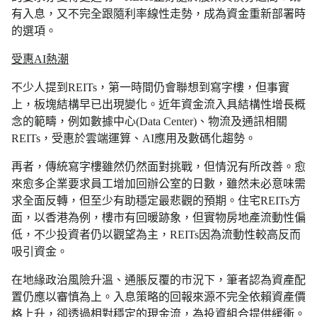
有入息，又不完全跟隨利率線性走勢，成為資金重新部署時
的選項。
受惠AI熱潮
不少人提到REITs，第一時間仍會聯想到寫字樓，但事實
上，板塊結構早已出現變化。近年資金流入具結構性增長概
念的範疇，例如數據中心(Data Center)、物流及通訊相關
REITs，受惠於雲端運算、AI應用及數碼化趨勢。
再者，傳統寫字樓雖然仍然面對挑戰，但情況有所改善。愈
來愈多企業要求員工增加回辦公室的日數，雖然未必意味需
求全面反轉，但至少有助穩定最悲觀的預期。住宅REITs方
面，以香港為例，樓市有回暖跡象，但實物房地產流動性偏
低，不少投資者仍以觀望為主，REITs因為流動性較高反而
吸引資金。
在地緣政治風險升溫、通脹反覆的市況下，筆者認為資產配
置仍應以審慎為上。入息策略的回報來源不完全依賴資產價
格上升，卻透過相對穩定的現金流，為投資組合提供緩衝。