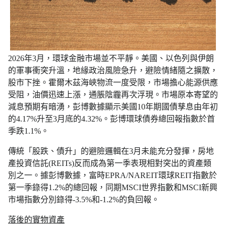
2026年3月，環球金融市場並不平靜。美國、以色列與伊朗
的軍事衝突升溫，地緣政治風險急升，避險情緒隨之擴散，
股市下挫。霍爾木茲海峽物流一度受限，市場擔心能源供應
受阻，油價迅速上漲，通脹陰霾再次浮現。市場原本寄望的
減息預期有暗湧，彭博數據顯示美國10年期國債孳息由年初
的4.17%升至3月底的4.32%。彭博環球債券總回報指數於首
季跌1.1%。
傳統「股跌、債升」的避險邏輯在3月未能充分發揮，房地
產投資信託(REITs)反而成為第一季表現相對突出的資產類
別之一。據彭博數據，富時EPRA/NAREIT環球REIT指數於
第一季錄得1.2%的總回報，同期MSCI世界指數和MSCI新興
市場指數分別錄得-3.5%和-1.2%的負回報。
落後的實物資產