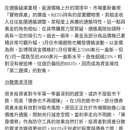
在通脹疑慮重現、能源價格上升的環境中，市場重新審視
「實物資產」的價值。REITs持有的是實體物業，其租金收
入往往能隨通脹調整，某程度上具備抗通脹特性。這一點與
黃金的角色相似：在貨幣購買力受質疑、通脹風險抬頭時，
具有一定的吸引力。過去一兩年，黃金及部分商品價格已累
積非常可觀升幅，3月份市場避險也觸發價格波動。以金價
為例，彭博現貨金價格於1月份曾衝上5500美元一盎斯，但
在3月一度跌至近4000美元一盎斯水平，急挫超過25%。相
對沒有被追捧、估值仍偏低的REITs，因而成為資金尋找
「第二選擇」的對象。
分散需求浮現
很多投資者對今年第一季最深刻的感受，或許不是股市下
跌，而是「債券也不再穩陣」。在3月的跌市中，部分債券
資產未能有效對沖股市風險，原因正正在於市場開始擔心油
價推升通脹，限制央行減息空間。當利率走向不明朗，「單
靠債券」作為防守工具的效果自然打折，投資者對資產分散
的要求亦變得更迫切。REITs正好處於股票與債券之間：既