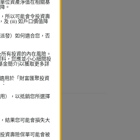
單位資產淨值在相關基
降。
，所以可能會令投資壽
 (iii) 如戶口價值降
派發）如何適合您，否
及所有投資的內在風險。
資料，您應並小心細閱投
基金簡介)以獲取更多詳
，適用於「財富匯聚投資
」：
用），以抵銷您所選擇
客戶服務
聯絡我們
，結果您可能會損失大
客戶支援
投資壽險保單可能會被