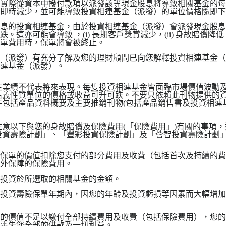
實際從資本中撥付款項以派發該等現金股息將導致相關基金的每
即時減少，並可能導致投資相連基金（派發）的單位價格隨即下
息的投資相連基金，由於投資相連基金（派發）會派發現金股息
這亦可能會導致 ，(i) 長期客戶獎賞減少，(ii) 身故賠償降低，及
單費用時，保單將會被終止。
（派發）有充分了解及您的理財顧問已向您解釋投資相連基金（
連基金（派發）。
Life 年度保險公司大
往業績不代表將來表現。每隻投資相連基金皆面臨市場價值波動
名義性質單位的價格或收益可升可跌。不要只依賴此刊物提供的
包括產品資料概要及主要推銷刊物(包括產品銷售書及投資相連
意以下與您的身故賠償及保險費用(「保險費用」)有關的事項
投資壽險計劃」、「豐彩投資保險計劃」及「薈智投資壽險計劃
保單的價值扣除您支付的部分費用及收費（包括首次及持續的費
外保障的保險費用。
事業發展
概況
投資於所選取的相關基金的金額。
成為理財顧問
關於我們
投資壽險保單年期內，因您的年齡及投資虧損等因素而大幅增加
成為僱員
新聞中心
的價值不足以繳付全部持續費用及收費（包括保險費用），您的
可持續發展
喪失您全部的供款及一切利益。