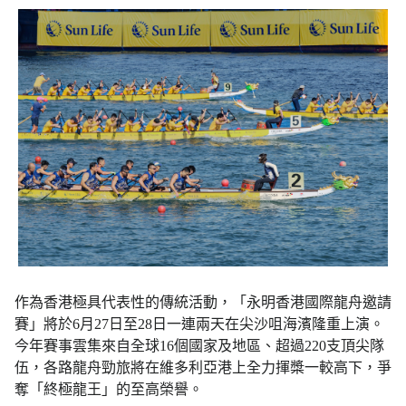
作為香港極具代表性的傳統活動，「永明香港國際龍舟邀請
賽」將於6月27日至28日一連兩天在尖沙咀海濱隆重上演。
今年賽事雲集來自全球16個國家及地區、超過220支頂尖隊
伍，各路龍舟勁旅將在維多利亞港上全力揮槳一較高下，爭
奪「終極龍王」的至高榮譽。