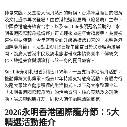
仲夏來臨，又是投入龍舟熱潮的時候，香港年度矚目的體育
及文化盛事再次登場！由香港旅遊發展局（旅發局）主辦、
中國香港龍舟總會合辦、以及Sun Life永明冠名贊助的「永
明香港國際龍舟邀請賽」正式迎來50週年金禧慶典。為慶祝
這個重要時刻，今年盛事全面升級為橫跨13天的「永明香港
國際龍舟節」，活動由6月19日端午節當日於尖沙咀海濱展
開，為廣大香港市民及訪港旅客帶來集精彩賽事、傳統文
化、地道美食與潮流打卡於一身的夏日盛會。
Sun Life永明札根香港接近135年，一直支持本地龍舟活動，
推動傳統文化傳承。過去17年持續支持龍舟活動，身體力行
鼓勵大眾建立健康積極的生活模式。以下為大家整理今年
「永明香港國際龍舟節」的活動資訊、核心亮點及必玩活
動，讓您與親朋好友一同投入端午節嘅熱鬧氣氛！
2026永明香港國際龍舟節：5大
精選活動推介