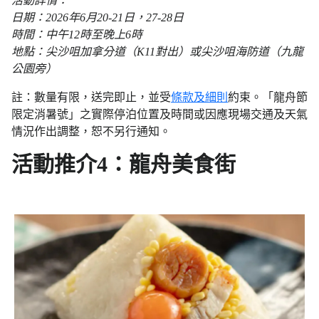
活動詳情：
日期：2026年6月20-21日，27-28日
時間：中午12時至晚上6時
地點：尖沙咀加拿分道（K11對出）或尖沙咀海防道（九龍
公園旁）
註：數量有限，送完即止，並受
條款及細則
約束。「龍舟節
限定消暑號」之實際停泊位置及時間或因應現場交通及天氣
情況作出調整，恕不另行通知。
活動推介4：龍舟美食街