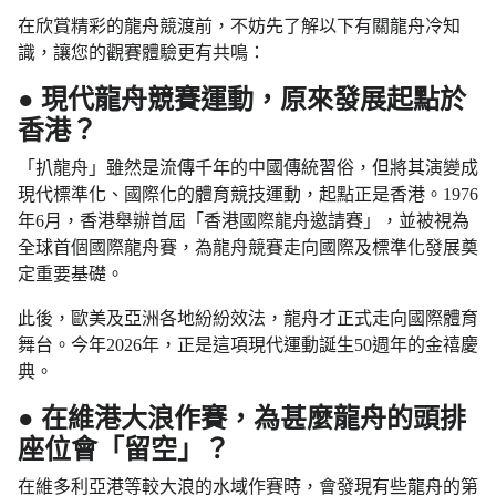
在欣賞精彩的龍舟競渡前，不妨先了解以下有關龍舟冷知
識，讓您的觀賽體驗更有共鳴：
● 現代龍舟競賽運動，原來發展起點於
香港？
「扒龍舟」雖然是流傳千年的中國傳統習俗，但將其演變成
現代標準化、國際化的體育競技運動，起點正是香港。1976
年6月，香港舉辦首屆「香港國際龍舟邀請賽」，並被視為
全球首個國際龍舟賽，為龍舟競賽走向國際及標準化發展奠
定重要基礎。
此後，歐美及亞洲各地紛紛效法，龍舟才正式走向國際體育
舞台。今年2026年，正是這項現代運動誕生50週年的金禧慶
典。
● 在維港大浪作賽，為甚麼龍舟的頭排
座位會「留空」？
在維多利亞港等較大浪的水域作賽時，會發現有些龍舟的第