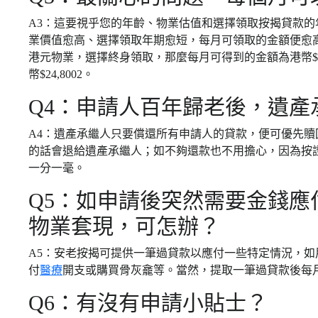
A3：這要視乎您的年齡、物業估值和選擇領取按揭貸款的年
業價值愈高、選擇領取年期愈短，每月可領取的金額便愈高。
港元物業，選擇終身領取，那麼每月可得到的金額為港幣$13
幣$24,8002。
Q4：申請人百年歸老後，遺產
A4：遺產承繼人只要償還所有申請人的貸款，便可優先
的話會退給遺產承繼人；如不夠還款也不用擔心，因為按
一分一毫。
Q5：如申請後突然需要金錢應
物業套現，可怎辦？
A5：安老按揭可提供一筆過貸款以應付一些特定情況，
付
醫療
開支或購買骨灰龕等。當然，提取一筆過貸款後每
Q6：有沒有申請小貼士？