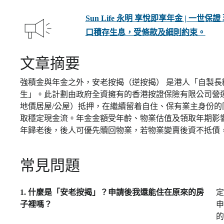
Sun Life 永明 享悅即享年金 | 一
口積存生息，受條款及細則約束。
文章摘要
強積金與年金之外，安老按揭（逆按揭） 是港人「自製
生」。此計劃由政府全資擁有的香港按證保險有限公司營運
地價居屋/公屋）抵押，在繼續留着自住、保有業主身份的同時
取穩定現金流。年金金額受年齡、物業估值及領取年期影
年歸老後，後人可優先贖回物業，若物業變賣後資不抵債
常見問題
1. 什麼是「安老按揭」？申請後我還能住在原來的房
定
子裡嗎？
申
的