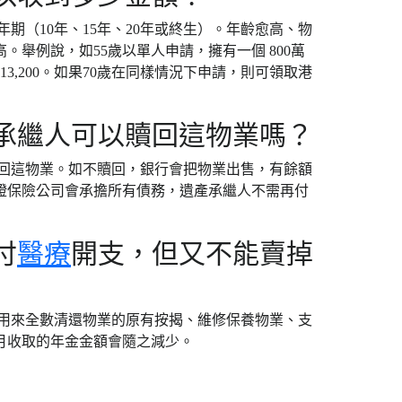
期（10年、15年、20年或終生）。年齡愈高、物
舉例說，如55歲以單人申請，擁有一個 800萬
,200。如果70歲在同樣情況下申請，則可領取港
承繼人可以贖回這物業嗎？
贖回這物業。如不贖回，銀行會把物業出售，有餘額
證保險公司會承擔所有債務，遺產承繼人不需再付
付
醫療
開支，但又不能賣掉
如用來全數清還物業的原有按揭、維修保養物業、支
月收取的年金金額會隨之減少。