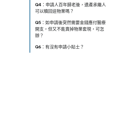
Q4：申請人百年歸老後，遺產承繼人
可以贖回這物業嗎？
Q5：如申請後突然需要金錢應付醫療
開支，但又不能賣掉物業套現，可怎
辦？
Q6：有沒有申請小貼士？