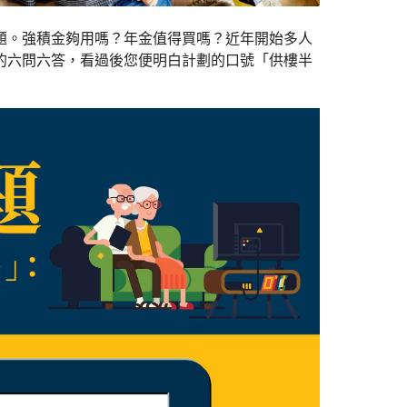
題。強積金夠用嗎？年金值得買嗎？近年開始多人
的六問六答，看過後您便明白計劃的口號「供樓半