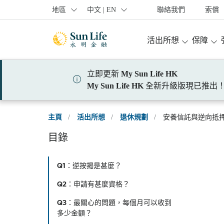
跳到登入頁面
跳到主要內容
跳到頁腳
地區
中文 | EN
聯絡我們
索償
活出所想
保障
立即更新
My Sun Life HK
My Sun Life HK
全新升級版現已推出
主頁
/
活出所想
/
退休規劃
/
安養信託與逆向抵
目錄
Q1：逆按揭是甚麼？
Q2：申請有甚麼資格？
Q3：最關心的問題，每個月可以收到
多少金額？