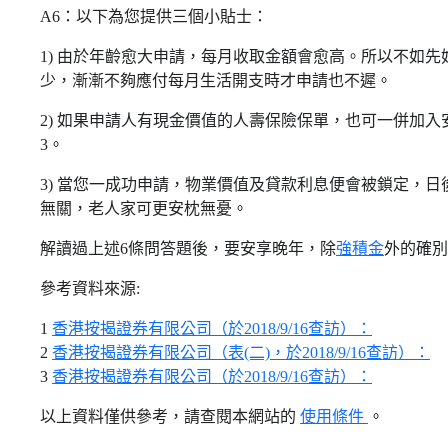
A6：以下為您提供三個小貼士：
1) 由於年齡愈大申請，每月收取金額會愈高。所以不如
少，漸漸不夠應付每月生活開支時才申請也不遲。
2) 如果申請人有現金價值的人壽保險保單，也可一併加
3。
3) 當您一成功申請，物業價值及貸款利息便會被鎖定，
無關，老人家可更安枕無憂。
解讀過上述6條問答題後，要安享晚年，除
強積金
外的確別
參考資料來源:
1
香港按揭證券有限公司（於2018/9/16查訪）：
2
香港按揭證券有限公司（表(二)，於2018/9/16查訪）：
3
香港按揭證券有限公司（於2018/9/16查訪）：
以上資料僅供參考，請查閱本網站的
使用條件
。