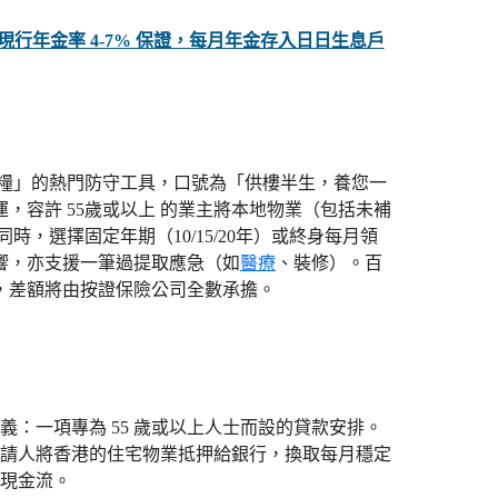
世保證 現行年金率 4-7% 保證，每月年金存入日日生息戶
長糧」的熱門防守工具，口號為「供樓半生，養您一
，容許 55歲或以上 的業主將本地物業（包括未補
，選擇固定年期（10/15/20年）或終身每月領
響，亦支援一筆過提取應急（如
醫療
、裝修）。百
，差額將由按證保險公司全數承擔。
義：一項專為 55 歲或以上人士而設的貸款安排。
請人將香港的住宅物業抵押給銀行，換取每月穩定
現金流。