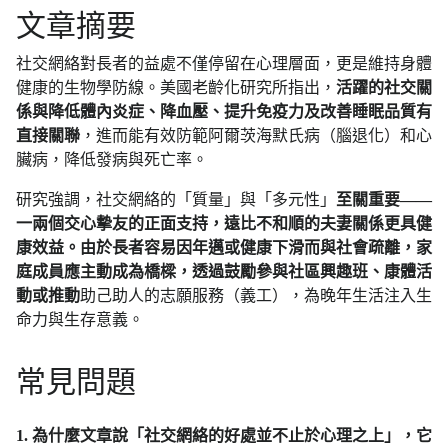
文章摘要
社交網絡對長者的益處不僅停留在心理層面，更是維持身體
健康的生物學防線。美國老齡化研究所指出，
活躍的社交關
係與降低體內炎症、降血壓、提升免疫力及改善睡眠品質有
直接關聯
，進而能有效防範阿爾茨海默氏病（腦退化）和心
臟病，降低發病與死亡率。
研究強調，社交網絡的「質量」與「多元性」
至關重要——
一兩個交心摰友的正面支持，遠比不和順的夫妻關係更具健
康效益。由於長者容易因年邁或健康下滑而與社會疏離，家
庭成員應主動成為橋樑，透過鼓勵參與社區興趣班、康體活
動或推動
助己助人的志願服務（義工），為晚年生活注入生
命力與生存意義。
常見問題
1. 為什麼文章說「社交網絡的好處並不止於心理之上」，它