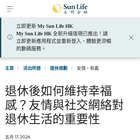
跳到登入頁面
跳到主要內容
跳到頁腳
立即更新
My Sun Life HK
My Sun Life HK
全新升級版現已推出！請
立即更新應用程式並重新登入，體驗更流暢
的數碼服務。
主頁
/
活出所想
/
退休規劃
/
友情‧有義
退休後如何維持幸福
感？友情與社交網絡對
退休生活的重要性
五月 17, 2026