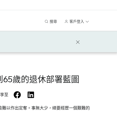
搜尋
客戶登入
到65歲的退休部署藍圖
facebook
linkedin
享至
皆難以作出定奪。事無大少，總要經歷一個艱難的