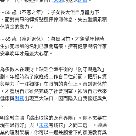
養下一代，被迫捨棄自己
未來
的退休
儲蓄
。
5 - 55 歲（不惑之年）：子女長大但自身體力下
，面對高昂的轉折點選擇停滯休息，失去繼續累積
休資金的動力。
5 - 65 歲（臨近退休）：暮然回首，才驚覺年輕時
生捱死賺到的名利已無關痛癢，擁有健康與陪伴家
安享晚年才是最大心願。
為多數人在理財上缺乏全盤平衡的「防守與進攻」
劃。年輕時為了家庭或工作盲目往前衝，把所有資
與精力「一注獨擲」在眼前的責任上。直到退休前
，才發現自己雖然完成了社會期望，卻讓自己老來
健康與
財務
出現巨大缺口，因而陷入自我懷疑與焦
。
明金融主張「跳出取捨的既有界限」。你不需要在
現在過得好」與「
未來
有錢花」之間二選一。透過
業的理財架構，你可以一邊兼顧當下的家庭教育與