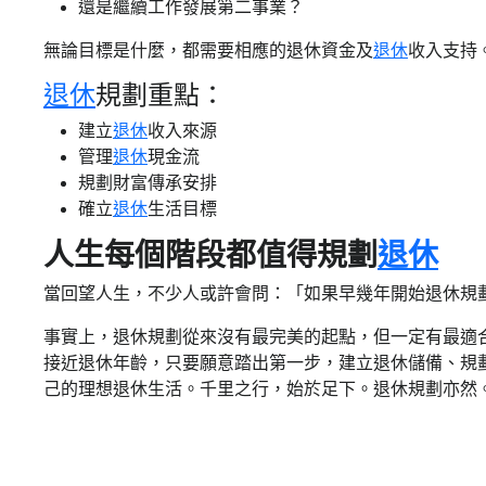
還是繼續工作發展第二事業？
無論目標是什麼，都需要相應的退休資金及
退休
收入支持
退休
規劃重點：
建立
退休
收入來源
管理
退休
現金流
規劃財富傳承安排
確立
退休
生活目標
人生每個階段都值得規劃
退休
當回望人生，不少人或許會問：「如果早幾年開始退休規
事實上，退休規劃從來沒有最完美的起點，但一定有最適合
接近退休年齡，只要願意踏出第一步，建立退休儲備、規
己的理想退休生活。千里之行，始於足下。退休規劃亦然