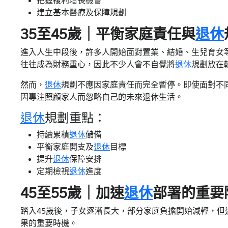
把握複利增長機會
建立基本醫療及保障規劃
35至45歲｜平衡家庭責任與
退休
進入人生中段後，許多人開始面對置業、結婚、生兒育女
往往成為財務重心，因此不少人會不自覺將
退休
規劃放在
然而，
退休
規劃不應因家庭責任而完全暫停。即使面對不
因專注照顧家人而忽略自己的未來退休生活。
退休
規劃重點：
持續累積
退休
儲備
平衡家庭開支及
退休
目標
提升
退休
保障安排
定期檢視
退休
進度
45至55歲｜加速
退休
部署的重要
踏入45歲後，子女逐漸長大，部分家庭負擔開始減輕，
果的重要時機。