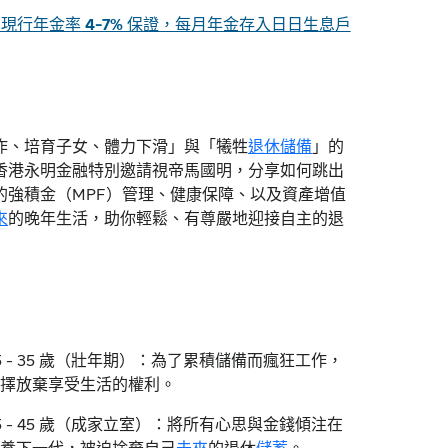
世保證 現行年金率 4-7% 保證，每月年金存入日日生息戶
作、培育子女、體力下滑」與「犧牲
退休儲備
」的
香港永明金融特別邀請視帝馬國明，分享如何跳出
的強積金（MPF）管理、健康保障、以及資產增值
來
的晚年生活，助你輕鬆、有尊嚴地迎接自主的退
5 - 35 歲（壯年期）：為了累積儲備而瘋狂工作，
擇放棄享受生活的權利。
5 - 45 歲（成家立室）：將所有心思與金錢傾注在