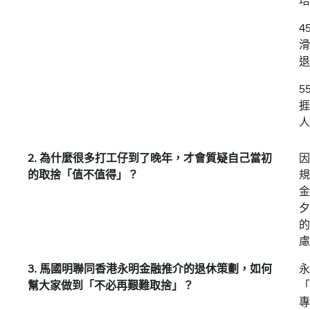
培
4
滑
退
5
捱
人
2. 為什麼很多打工仔到了晚年，才會質疑自己當初
因
的取捨「值不值得」？
規
金
夕
的
慮
3. 馬國明聯同香港永明金融推介的退休策劃，如何
永
幫大家做到「不必再艱難取捨」？
「
專