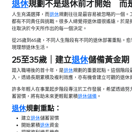
退休
規劃不是退休前才開始 而
人生充滿選擇，而
退休
規劃往往是最容易被忽略的一個。
都有不同責任與挑戰。很多人總覺得退休還很遙遠，於是
往取決於今天所作出的每一個決定。
從25歲到65歲，不同人生階段有不同的退休部署重點。
現理想退休生活。
25至35歲｜建立
退休
儲備黃金期
踏入職場後的首十年，是
退休
規劃的重要起點。這個階段
入，透過長期累積及複利效應，亦有機會建立可觀的退休
許多年輕人在事業起步階段專注於工作發展，希望透過努
蓄習慣，將有助未來更輕鬆累積
退休儲備
。
退休
規劃重點：
建立
退休
儲蓄習慣
開始累積
退休
資金