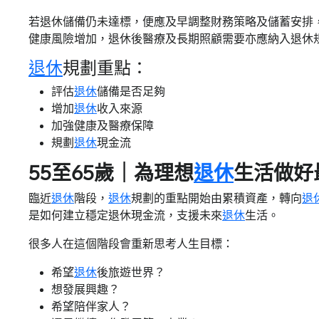
若退休儲備仍未達標，便應及早調整財務策略及儲蓄安排
健康風險增加，退休後醫療及長期照顧需要亦應納入退休
退休
規劃重點：
評估
退休
儲備是否足夠
增加
退休
收入來源
加強健康及醫療保障
規劃
退休
現金流
55至65歲｜為理想
退休
生活做好
臨近
退休
階段，
退休
規劃的重點開始由累積資產，轉向
退
是如何建立穩定退休現金流，支援未來
退休
生活。
很多人在這個階段會重新思考人生目標：
希望
退休
後旅遊世界？
想發展興趣？
希望陪伴家人？