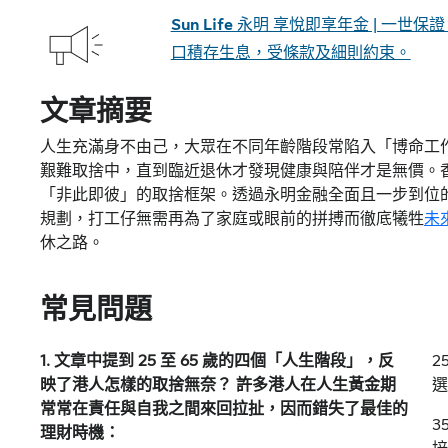
Sun Life 永明 享悅即享年金 | 一
口積存生息，受條款及細則約束。
文章摘要
人生充滿身不由己，大眾在不同年齡階段常陷入「博命工
艱難取捨中，直到臨近退休才發現健康與陪伴才是無價。
「非此即彼」的取捨框架。透過永明金融全面且一步到位
規劃，打工仔無需再為了家庭或眼前的拼搏而徹底犧牲
未
休之路。
常見問題
1. 文章中提到 25 至 65 歲的四個「人生階段」，反
2
映了港人怎樣的取捨無奈？ 許多港人在人生黃金期
選
常常在責任與自我之間來回拉扯，因而錯失了最佳的
3
理財時機：