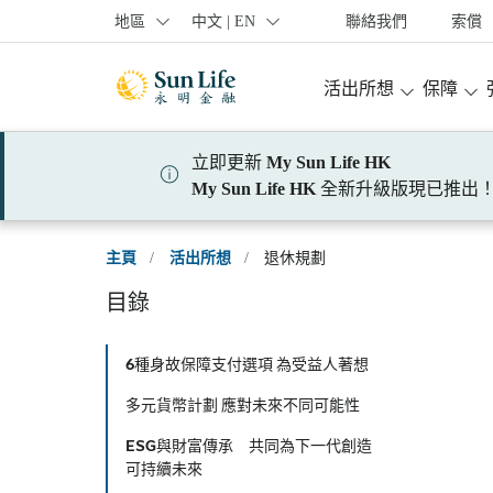
跳到登入頁面
跳到主要內容
跳到頁腳
地區
中文 | EN
聯絡我們
索償
活出所想
保障
立即更新
My Sun Life HK
My Sun Life HK
全新升級版現已推出
主頁
/
活出所想
/
退休規劃
目錄
6種身故保障支付選項 為受益人著想
多元貨幣計劃 應對未來不同可能性
ESG與財富傳承 共同為下一代創造
可持續未來