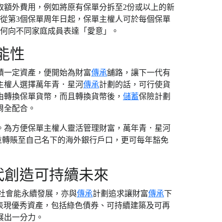
取額外費用，例如將原有保單分拆至2份或以上的新
從第3個保單周年日起，保單主權人可於每個保單
如何向不同家庭成員表達「愛意」。
能性
積一定資產，便開始為財富
傳承
舖路，讓下一代有
主權人選擇萬年青．星河
傳承
計劃的話，可行使貨
由轉換保單貨幣，而且轉換貨幣後，
儲蓄
保險計劃
周全配合。
。為方便保單主權人靈活管理財富，萬年青．星河
並轉賬至自己名下的海外銀行戶口，更可每年豁免
代創造可持續未來
求社會能永續發展，亦與
傳承
計劃追求讓財富
傳承
下
G表現優秀資產，包括綠色債券、可持續建築及可再
展出一分力。