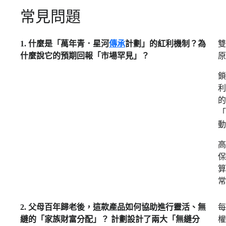
常見問題
1. 什麼是「萬年青．星河
傳承
計劃」的紅利機制？為
雙
什麼說它的預期回報「市場罕見」？
原
鎖
利
的
「
動
高
保
算
常
2. 父母百年歸老後，這款產品如何協助進行靈活、無
每
縫的「家族財富分配」？ 計劃設計了兩大「無縫分
權