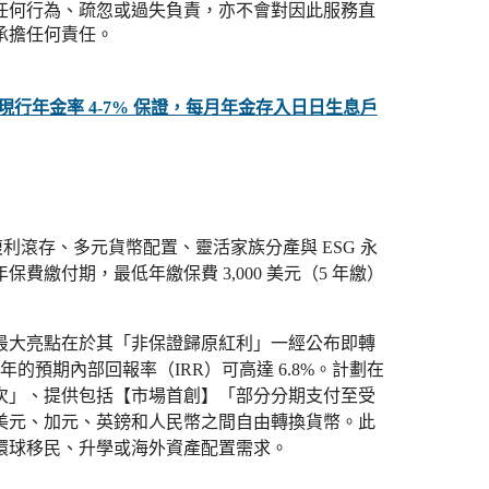
任何行為、疏忽或過失負責，亦不會對因此服務直
承擔任何責任。
世保證 現行年金率 4-7% 保證，每月年金存入日日生息戶
利滾存、多元貨幣配置、靈活家族分產與 ESG 永
 年保費繳付期，最低年繳保費 3,000 美元（5 年繳）
。最大亮點在於其「非保證歸原紅利」一經公布即轉
年的預期內部回報率（IRR）可高達 6.8%。計劃在
1 次」、提供包括【市場首創】「部分分期支付至受
在美元、加元、英鎊和人民幣之間自由轉換貨幣。此
環球移民、升學或海外資產配置需求。