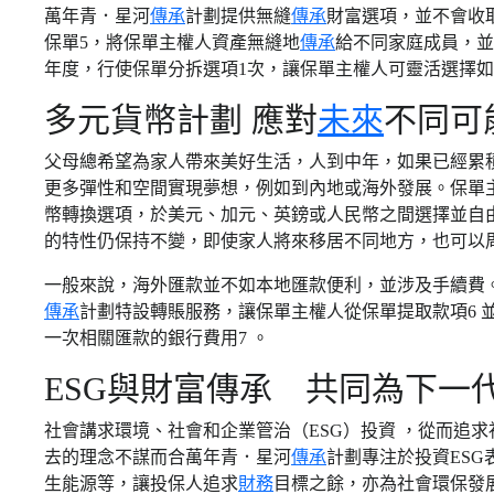
萬年青．星河
傳承
計劃提供無縫
傳承
財富選項，並不會收
保單5，將保單主權人資產無縫地
傳承
給不同家庭成員，並
年度，行使保單分拆選項1次，讓保單主權人可靈活選擇
多元貨幣計劃 應對
未來
不同可
父母總希望為家人帶來美好生活，人到中年，如果已經累
更多彈性和空間實現夢想，例如到內地或海外發展。保單
幣轉換選項，於美元、加元、英鎊或人民幣之間選擇並自
的特性仍保持不變，即使家人將來移居不同地方，也可以
一般來說，海外匯款並不如本地匯款便利，並涉及手續費
傳承
計劃特設轉賬服務，讓保單主權人從保單提取款項6 
一次相關匯款的銀行費用7 。
ESG與財富傳承 共同為下一
社會講求環境、社會和企業管治（ESG）投資 ，從而追
去的理念不謀而合萬年青．星河
傳承
計劃專注於投資ES
生能源等，讓投保人追求
財務
目標之餘，亦為社會環保發