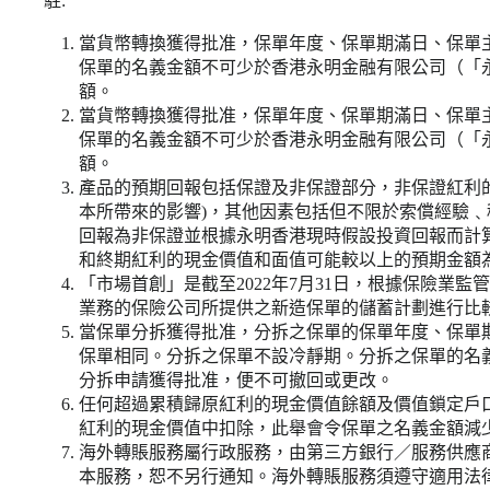
駐:
當貨幣轉換獲得批准，保單年度、保單期滿日、保單
保單的名義金額不可少於香港永明金融有限公司（「
額。
當貨幣轉換獲得批准，保單年度、保單期滿日、保單
保單的名義金額不可少於香港永明金融有限公司（「
額。
產品的預期回報包括保證及非保證部分，非保證紅利
本所帶來的影響)，其他因素包括但不限於索償經驗
回報為非保證並根據永明香港現時假設投資回報而計
和終期紅利的現金價值和面值可能較以上的預期金額
「市場首創」是截至2022年7月31日，根據保險業
業務的保險公司所提供之新造保單的儲蓄計劃進行比
當保單分拆獲得批准，分拆之保單的保單年度、保單
保單相同。分拆之保單不設冷靜期。分拆之保單的名
分拆申請獲得批准，便不可撤回或更改。
任何超過累積歸原紅利的現金價值餘額及價值鎖定戶
紅利的現金價值中扣除，此舉會令保單之名義金額減
海外轉賬服務屬行政服務，由第三方銀行／服務供應
本服務，恕不另行通知。海外轉賬服務須遵守適用法