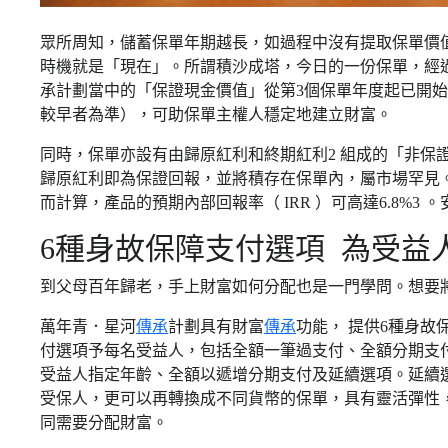
眾所周知，儲蓄保單年期越長，如過程中沒有提取保單價
時機就是「現在」。所謂積沙成塔，今日的一份保單，經
承計劃當中的「保證現金價值」從第3個保單年度起已開始
較早者為準），可助保單主權人穩定地建立財富。
同時，保單亦設有由歸原紅利和終期紅利2 組成的「非保
歸原紅利即為保證回報，並將積存在保單內，屬市場罕見。
而計算，產品的預期內部回報率（ IRR ）可高達6.8%3 。
6種身故保障支付選項 為受益
到父母百年歸老，手上財富如何分配也是一門學問。想要
萬年青．星河
傳承
計劃具有財富
傳承
功能， 提供6種身
付選項予每名受益人，包括全額一筆過支付、全額分期支付
受益人指定年齡、全額以遞增分期支付及延續選項。延續
受保人，更可以再轉換成不同貨幣的保單，具有靈活彈性
同需要分配財富。