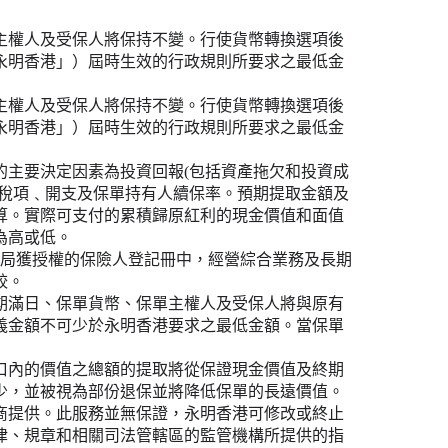
主權人及受保人將保持不變。行使貨幣轉換選項後
永明香港」）屆時生效的行政規則所要求之最低金
主權人及受保人將保持不變。行使貨幣轉換選項後
永明香港」）屆時生效的行政規則所要求之最低金
的主要決定因素為投資回報(包括資產拖欠和投資成
﹑稅項﹑開支及保單持有人續保率。預期提取金額及
算。實際可支付的累積歸原紅利的現金價值和面值
為高或低。
監管局獲授權的保險人登記冊中，經營綜合業務及長期
較。
期滿日、保單貨幣、保單主權人及受保人將與原有
義金額不可少於永明香港要求之最低金額。當保單
口內的價值之總額的提取將從保證現金價值及終期
少，並被視為部份退保並將降低保單的長遠價值。
商提供。此服務並無保證，永明香港可修改或終止
律、規章和相關司法管轄區的監管機構所提供的指