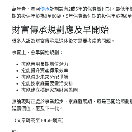
萬年青．星河
傳承
計劃設有2或5年的保費繳付期，最低年繳保
期的投保年齡為0至80歲，5年保費繳付期的投保年齡為0
財富傳承規劃應及早開始
很多人認為財富傳承是退休後才需要考慮的問題。
事實上，愈早開始規劃：
愈能善用長期增值潛力
愈能提升資產傳承效率
愈能減少未來分配爭議
愈能按家庭需要靈活安排
愈能建立穩健家族財富藍圖
無論現時正處於事業起步、家庭發展期，還是已開始規劃
延續價值，惠及下一代。
（文章轉載至10Life網頁）