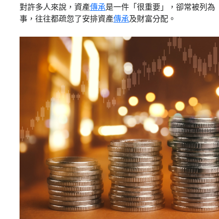
對許多人來說，資產
傳承
是一件「很重要」，卻常被列為
事，往往都疏忽了安排資產
傳承
及財富分配。