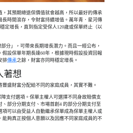
值，其預期總退保價值就會越高，所以最好的傳承
過長時間滾存，令財富持續增值。萬年青．星河傳
穩定增長，直到指定受保人120歲或保單終止（以
證部分」，可帶來長期增長潛力。而且一經公布，
假設保單年期長達60年，根據現時假設投資回報
安排
傳承
之餘，財富亦同時穩定增長。
人著想
將豐盛財富分配給不同的家庭成員，其實不難。
故保障支付選項。保單主權人可選擇不同身故賠償支
、部分分期支付、市場首創4 的部分分期支付至
選項可以由受益人自動繼承保單成為保單主權人或
，能夠真正按個人意願以及因應不同家庭成員的不