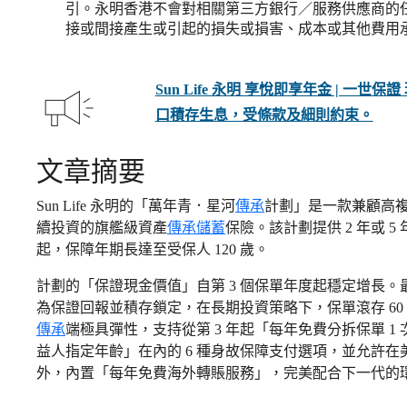
引。永明香港不會對相關第三方銀行／服務供應商的
接或間接產生或引起的損失或損害、成本或其他費用
Sun Life 永明 享悅即享年金 | 一
口積存生息，受條款及細則約束。
文章摘要
Sun Life 永明的「萬年青．星河
傳承
計劃」是一款兼顧高複
續投資的旗艦級資產
傳承
儲蓄
保險。該計劃提供 2 年或 5
起，保障年期長達至受保人 120 歲。
計劃的「保證現金價值」自第 3 個保單年度起穩定增長
為保證回報並積存鎖定，在長期投資策略下，保單滾存 60 
傳承
端極具彈性，支持從第 3 年起「每年免費分拆保單 
益人指定年齡」在內的 6 種身故保障支付選項，並允許
外，內置「每年免費海外轉賬服務」，完美配合下一代的