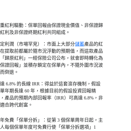
重紅利驅動：保單回報由保證現金價值、非保證歸
紅利及非保證終期紅利共同組成。
定利潤（市場罕見）：市面上大部分
儲蓄
產品的紅
在提取前都屬於隨市況浮動的預期值，而這款產品
「歸原紅利」一經保險公司公布，就會即時轉化為
保證回報」並積存鎖定在保單內，不隨外圍市況波
而倒退。
達 6.8% 的長線 IRR：得益於這套滾存機制，假設
單年期長達 60 年，根據目前的假設投資回報精
，產品的預期內部回報率（IRR）可高達 6.8%，非
適合跨代創富。
年免費「保單分拆」：從第 3 個保單周年日起，主
人每個保單年度可免費行使「保單分拆選項」1