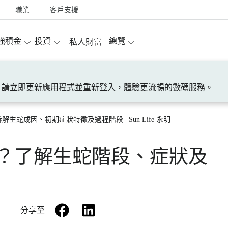
職業
客戶支援
強積金
投資
總覽
私人財富
！請立即更新應用程式並重新登入，體驗更流暢的數碼服務。
生蛇成因、初期症狀特徵及過程階段 | Sun Life 永明
？了解​​生蛇階段​​、​​症狀​​及​​
facebook
linkedin
分享至