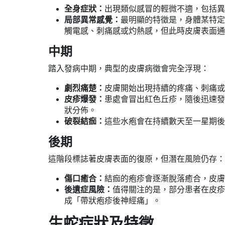
全身症狀：
出現類似感冒的輕微不適，包括異
局部異常感覺：
最明顯的特徵是，身體某特定
觸電感、刺痛感或灼熱感，但此時皮膚表面通
中期
踏入發病中期，典型的皮膚病徵會完全浮現：
劇烈痛楚：
皮膚開始出現持續的疼痛、刺痛或
皮疹爆發：
患處會冒出紅色丘疹，隨後迅速發
狀分佈。
破裂結痂：
這些水疱會在持續數天至一星期後
後期
這階段標誌著皮膚表面的復原，但潛在風險仍存：
傷口癒合：
結痂的疱疹會逐漸脫落癒合，皮膚
後遺症風險：
值得關注的是，部分患者在皮疹
成「帶狀疱疹後神經痛」。
生蛇症狀及特徵