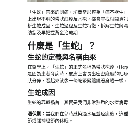
「生蛇」帶來的劇痛，坊間常形容為「痛不欲生」
上出現不明的帶狀紅疹及水疱，都會尋找相關資訊
析生蛇成因、生蛇過程及生蛇特徵，拆解生蛇與濕
助您及早把握黃金治療期！
什麼是「生蛇」？
生蛇的定義與名稱由來
在醫學上，「生蛇」的正式名稱為帶狀疱疹（Herpes Z
是因為患者發病時，皮膚上會長出密密麻麻的紅疹
狀分佈，看起來就像一條蛇緊緊纏繞著身體一樣，
生蛇成因
生蛇的罪魁禍首，其實是我們非常熟悉的水痘病毒（Varicel
潛伏期：
當我們在兒時感染過水痘並痊癒後，這種
節或腦神經節內休眠。