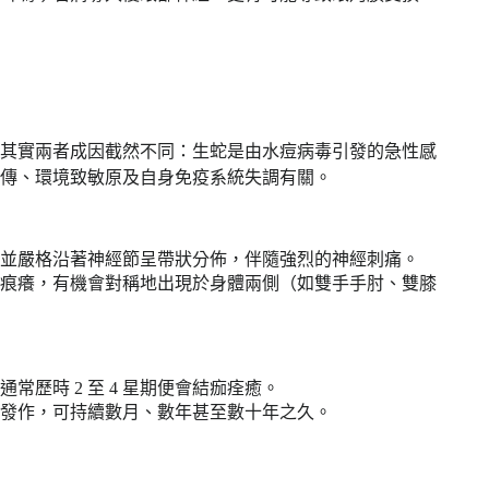
其實兩者成因截然不同：生蛇是由水痘病毒引發的急性感
傳、環境致敏原及自身免疫系統失調有關。
並嚴格沿著神經節呈帶狀分佈，伴隨強烈的神經刺痛。
痕癢，有機會對稱地出現於身體兩側（如雙手手肘、雙膝
歷時 2 至 4 星期便會結痂痊癒。
發作，可持續數月、數年甚至數十年之久。