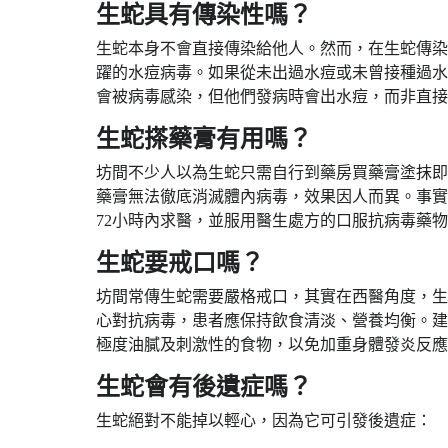
生蛇具有傳染性嗎？
生蛇本身不會直接傳染給他人。然而，在生蛇傳染
躍的水痘病毒。如果從未出過水痘或未曾接種過水
會被病毒感染，但他們發病時會出水痘，而非直接
生蛇搽藥膏有用嗎？
坊間不少人以為生蛇只需自行到藥房買藥膏塗抹即
藥膏無法徹底消滅體內病毒，效果因人而異。事實
72小時內求醫，並服用醫生處方的口服抗病毒藥
生蛇要戒口嗎？
坊間常傳生蛇需要嚴格戒口，其實在西醫角度，生
心對抗病毒，患者應保持飲食清淡、營養均衡。建
極度油膩及刺激性的食物，以免加重身體發炎反應
生蛇會有後遺症嗎？
生蛇絕對不能掉以輕心，因為它可引發後遺症：