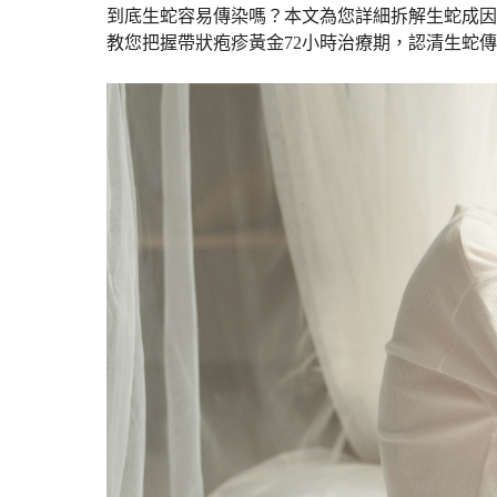
到底生蛇容易傳染嗎？本文為您詳細拆解生蛇成因
教您把握帶狀疱疹黃金72小時治療期，認清生蛇