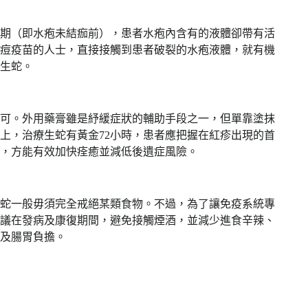
期（即水疱未結痂前），患者水疱內含有的液體卻帶有活
痘疫苗的人士，直接接觸到患者破裂的水疱液體，就有機
生蛇。
可。外用藥膏雖是紓緩症狀的輔助手段之一，但單靠塗抹
上，治療生蛇有黃金72小時，患者應把握在紅疹出現的首
物，方能有效加快痊癒並減低後遺症風險。
蛇一般毋須完全戒絕某類食物。不過，為了讓免疫系統專
議在發病及康復期間，避免接觸煙酒，並減少進食辛辣、
及腸胃負擔。