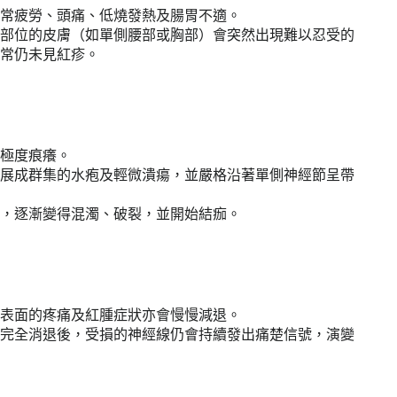
常疲勞、頭痛、低燒發熱及腸胃不適。
部位的皮膚（如單側腰部或胸部）會突然出現難以忍受的
常仍未見紅疹。
極度痕癢。
展成群集的水疱及輕微潰瘍，並嚴格沿著單側神經節呈帶
，逐漸變得混濁、破裂，並開始結痂。
表面的疼痛及紅腫症狀亦會慢慢減退。
完全消退後，受損的神經線仍會持續發出痛楚信號，演變