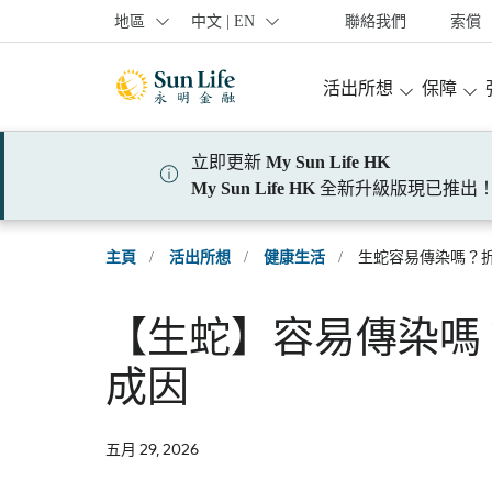
跳到登入頁面
跳到主要內容
跳到頁腳
地區
中文 | EN
聯絡我們
索償
活出所想
保障
立即更新
My Sun Life HK
My Sun Life HK
全新升級版現已推出
主頁
/
活出所想
/
健康生活
/
生蛇容易傳染嗎？拆解
【​​生蛇​​】​​容易傳染嗎​​
成因​
五月 29, 2026