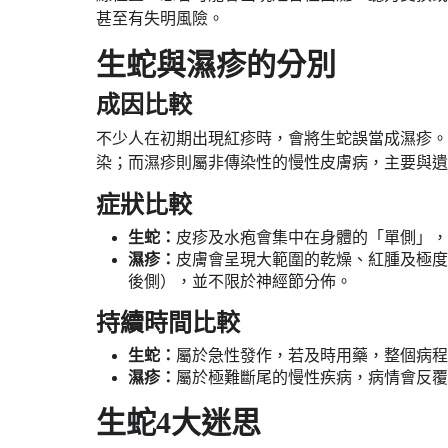
甚至有失明風險。
生蛇與濕疹的分別
成因比較
不少人在初期出現紅疹時，會將生蛇誤當成濕疹。
染；而濕疹則屬非傳染性的慢性皮膚病，主要與遺
症狀比較
生蛇：
皮疹及水疱會集中在身體的「單側」，
濕疹：
皮膚會呈現大範圍的乾燥、紅腫及極度
後側），並不限於神經節分佈。
持續時間比較
生蛇：
屬於急性發作，若及時用藥，整個病程通常
濕疹：
屬於極難斷尾的慢性疾病，病情會反覆
生蛇4大迷思