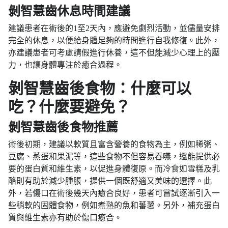
剝智慧齒休息時間建議
建議患者在術後的1至2天內，應避免劇烈活動，並儘量安排
完全的休息，以便給身體足夠的時間進行自我修復。此外，
亦建議患者可考慮請假進行休養，這不但能減少心理上的壓
力，也讓身體專注於癒合過程。
剝智慧齒後食物：什麼可以
吃？什麼要避免？
剝智慧齒後食物推薦
術後初期，建議以軟質且富含營養的食物為主，例如稀粥、
豆腐、蒸蛋和果泥等，這些食物不但容易吞嚥，還能提供必
要的蛋白質和維生素，以促進身體復原。而冷食如雪糕及乳
酪則有助於減少腫脹，提供一個既舒適又美味的選擇。此
外，若傷口在術後幾天內癒合良好，患者可嘗試逐漸引入一
些稍軟的固體食物，例如煮熟的魚和蕃薯。另外，補充蛋白
質與維生素亦有助於傷口癒合。