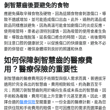
剝智慧齒後要避免的食物
應避免攝取辛辣食物及硬物，因為這類食物會刺激傷口，導
致不適感增加，並可能造成傷口出血。此外，過熱的湯品或
飲品同樣應該避免，因為高溫可能會加劇傷口的炎症反應。
使用吸管時，患者必須特別謹慎，因為吸管的使用會產生負
壓，導致血塊脫落，延長傷口癒合的時間。因此，術後需時
刻注意口腔的健康狀況，以促進傷口的快速復原，避免不必
要的併發症，確保身體得到良好的照護和休息
如何保障剝智慧齒的醫療費
用？醫療保險的重要性
剝智慧齒的醫療費用因手術類型與個人需求而異，普通拔牙
適用於完全長出的智慧齒，費用相對較低，約為數百至千
元；而開刀剝智慧齒則用於橫向生長或未長出的智慧齒，因
手術較為複雜，費用可能上升至數千元甚至更高。因此，選
擇合適的
醫療保險
至關重要。一份全面的醫療計劃，能為您
提供住院和手術費用的賠償。您可因應您的需求而選擇最合