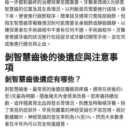
每一步都對最終的治療效果至關重要。牙醫會透過X光檢查
智慧齒的位置及其生長情況，以判斷是否需要進行拔除。接
下來，便會進行麻醉程序，簡單拔牙通常只需局部麻醉，但
阻生智慧齒等複雜情況則可能需要全身麻醉或靜脈鎮靜，以
確保患者在手術過程中不會有任何不適。手術過程中，牙醫
會根據牙齒的狀況進行包括拔牙或牙齦切開等手術，並在完
成後進行縫合與止血。
剝智慧齒後的後遺症與注意事
項
剝智慧齒後遺症有哪些？
剝智慧齒後，最常見的後遺症腫脹與疼痛，通常在術後的1
至3天最為明顯，隨後幾天內會逐漸改善。若疼痛持續加
劇，或伴隨異常出血與發炎等情況，則應及時聯絡牙醫。除
了常見的症狀外，罕見但嚴重的神經受損也不容忽視。統計
數據顯示，神經受損的發生率約為1%至5%，然而大多數患
者在半年內可以完全恢復感覺。