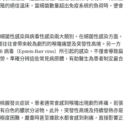
殖的絕佳溫床，當細菌數量超出免疫系統的負荷時，便會
細菌性感染與病毒性感染兩大類別。在細菌性感染方面，
，這類細菌往往會帶來較為劇烈的喉嚨痛楚及突發性高燒。另一方
Epstein-Barr virus）所引起的感染，不僅會導致扁
勞。準確分辨這些常見病原體，有助醫生為患者制定最合
桃腺發炎症狀。患者通常會感到喉嚨出現劇烈疼痛，若張
有白色的膿狀分泌物。此外，突發性高燒及持續發熱亦是
極度困難，嚴重時甚至連飲水都會感到刺痛，直接影響正