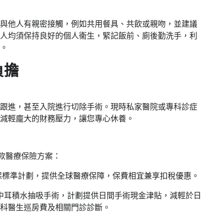
避免與他人有親密接觸，例如共用餐具、共飲或親吻，並建議
人均須保持良好的個人衞生，緊記飯前、廁後勤洗手，利
 ​
擔​
專科跟進，甚至入院進行切除手術。現時私家醫院或專科診症
減輕龐大的財務壓力，讓您專心休養。 ​
供多款醫療保險方案：
保標準計劃，提供全球醫療保障，保費相宜兼享扣稅優惠。
或中耳積水抽吸手術，計劃提供日間手術現金津貼，減輕於日
專科醫生巡房費及相關門診診斷。