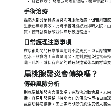
​​紓緩症狀：​​ 發燒或喉嚨劇痛時，醫生會處
手術治療​
​​雖然大部分​​扁桃腺發炎​​均可服藥治癒，但
生素已無法奏效。此時患者可能必須即時入院，由
質，控制發炎擴散並保障呼吸道暢通。 ​
日常護理注意事項​
​​在康復期間的日常護理絕對不能馬虎。患者應
脫水。飲食方面宜盡量清淡，絕對要避免進食辛辣
嚨。此外，確保有充足的睡眠與適當休息同樣重要
扁桃腺發炎​​會傳染嗎？​
傳染風險分析​
​​到底​​扁桃腺發炎會傳染嗎​​？這取決於致病原
播，容易引發俗稱「接吻病」的傳染性單核白血球
或密切接觸傳播，因此患病期間仍應注意個人衞生