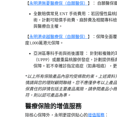
【
永明港無憂醫療保
（自願醫保）
】： 自願醫保
全數賠償常見 ENT 手術費用 ：若因慢性扁桃
術，計劃可賠償手術費、麻醉費及相關專科檢
與醫療自主權。
【
永明港卓越醫療保（自願醫保）
】：保障全面覆
度1,000萬港元保障。
亞洲區專科手術與術後護理 ： 針對較複雜
（UPPP）或嚴重扁桃腺併發症，計劃提供
保障。若不幸確診指定癌症（如鼻咽癌），更可
​​*以上所有保險產品內容均受條款約束。上述資
情請與您的理財顧問聯絡。您不應僅參考以上產品
保責任的詳情包括主要產品風險，請參閱產品小冊
符，則以認可產品為準。​
醫療保險的增值服務​
​​除核心保障外，永明更提供貼心的​
增值服務
​：​