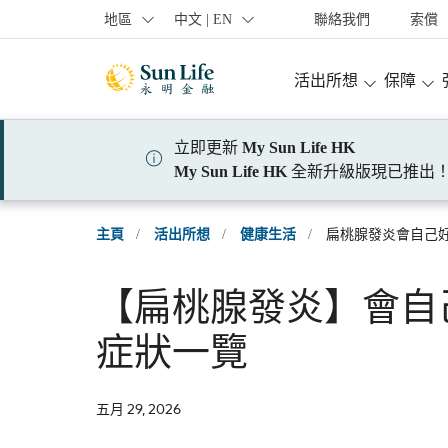
跳到登入頁面
跳到主要內容
跳到頁腳
地區
中文 | EN
聯絡我們
索償
活出所想
保障
立即更新
My Sun Life HK
My Sun Life HK
全新升級版現已推出
主頁
/
活出所想
/
健康生活
/
扁桃腺發炎會自己好返
【扁桃腺發炎】會自
症狀一覽
五月 29, 2026