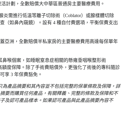
靈活計劃，全數賠償大中華區普通房主要醫療費用。
腺炎需進行低溫等離子切除術（Coblator）或腺樣體切除
查（如鼻內窺鏡）。設有 4 種自付費選項，平衡保費支出
蓋亞洲，全數賠償半私家房的主要醫療費用高達每保單年
的耳鼻喉個案，如睡眠窒息症相關的懸雍垂咽喉整形術
極高額度保障。除了手術費賠償外，更強化了術後的專科隨診
享 3 年保費豁免。
料只為產品摘要和其內容並不包括完整的保單條款及保障，詳
摘要而購買任何產品，有關釋義、完整的條款及保障和不
子及認可產品樣本。如果認可產品與此產品摘要內容不