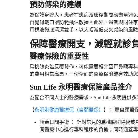
預防傳染的建議​
​​為保護身邊人，患者在患病及康復期間應盡量
自覺佩戴口罩防範飛沫散播。此外，患者與同住家
用梘液徹底清潔雙手，以大幅減低交叉感染的風險。
保障醫療開支，減輕就診負
醫療保險的重要性​
​​扁桃腺炎若反覆發作，可能需要轉介至耳鼻喉
的費用相當高昂，一份全面的醫療保險能有效助您
Sun Life 永明醫療保險產品推介​
為配合不同人士的醫療需求，Sun Life 永明提
【
永明港健康醫療保
（自願醫保）
】： 屬自願醫
涵蓋日間手術 ： 針對常見的扁桃腺切除術
間醫療中心進行專科程序的負擔；同時涵蓋