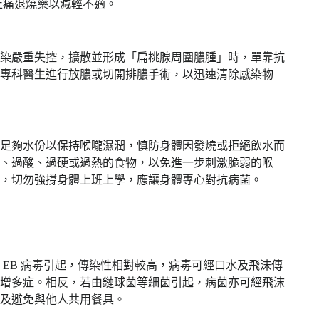
方止痛退燒藥以減輕不適。​
若細菌感染嚴重失控，擴散並形成「扁桃腺周圍膿腫」時，單靠抗
專科醫生進行放膿或切開排膿手術，以迅速清除感染物
補充足夠水份以保持喉嚨濕潤，慎防身體因發燒或拒絕飲水而
、過酸、過硬或過熱的食物，以免進一步刺激脆弱的喉
，切勿強撐身體上班上學，應讓身體專心對抗病菌。 ​
。若由 EB 病毒引起，傳染性相對較高，病毒可經口水及飛沫傳
增多症。相反，若由鏈球菌等細菌引起，病菌亦可經飛沫
及避免與他人共用餐具。 ​