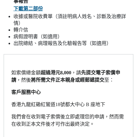
事報告
PDF
下載第二部份
收據或醫院收費單（須註明病人姓名、診斷及治療詳
情）
轉介信
病假證明書（如適用）
出院總結、病理報告及化驗報告等（如適用）
如索償總金額
超過港元8,000
，請
先提交電子索償申
請
，然後
將所需文件正本親身或經郵遞提交
至：
客戶服務中心
香港九龍紅磡紅鸞道18號都大中心 B 座地下
我們會在收到電子索償後立即處理您的申請，然而需
在收到正本文件後才可作出最終決定。