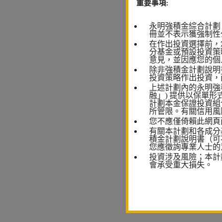
重要事項:
永明強積金綜合計劃
冊並不表示獲強制性
在作出投資選擇前，
分基金或預設投資策
意見，並因應您的個
除非強積金計劃說明
投資策略作出投資，
上述計劃內的永明強
融」) 提供以保單
計劃本金保證投資組
所管限。有關信用風
您不應僅倚賴此網頁
有關本計劃和各成分
積金計劃說明書（可
您應徵詢專業人士的
投資涉及風險；本計
會承受重大損失。