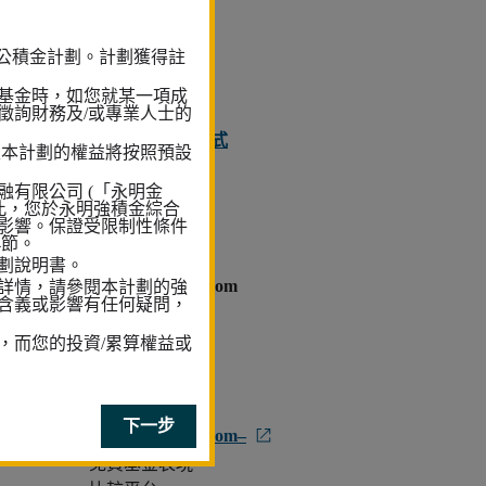
公積金計劃。計劃獲得註
邊看邊學
基金時，如您就某一項成
徵詢財務及/或專業人士的
多元經理投資模式
至本計劃的權益將按照預設
整合個人帳戶
有限公司 (「永明金
此，您於永明強積金綜合
影響。保證受限制性條件
4節。
劃說明書。
MyMPFChoice.com
詳情，請參閱本計劃的強
含義或影響有任何疑問，
如您想比較不同
，而您的投資/累算權益或
成分基金的
投資表現，
請瀏覽
下一步
MyMPFChoice.com–
免費基金表現