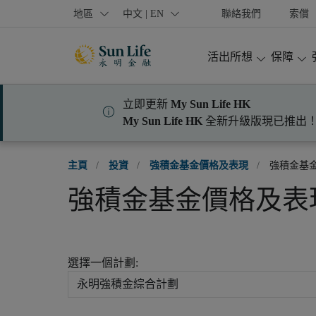
跳到登入頁面
跳到主要內容
跳到頁腳
地區
中文 | EN
聯絡我們
索償
活出所想
保障
立即更新
My Sun Life HK
My Sun Life HK
全新升級版現已推出
主頁
/
投資
/
強積金基金價格及表現
/
強積金基
強積金基金價格及表
選擇一個計劃: