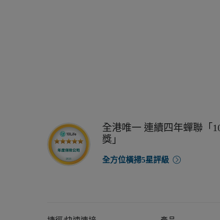
全港唯一 連續四年蟬聯「10
獎」
全方位橫掃5星評級