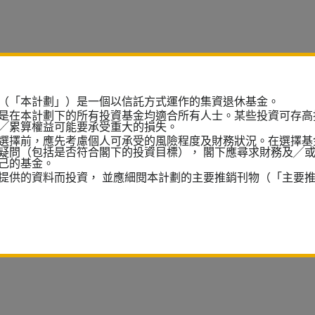
（「本計劃」）是一個以信託方式運作的集資退休基金。
是在本計劃下的所有投資基金均適合所有人士。某些投資可存高
╱累算權益可能要承受重大的損失。
選擇前，應先考慮個人可承受的風險程度及財務狀況。在選擇基
疑問（包括是否符合閣下的投資目標）， 閣下應尋求財務及╱
己的基金。
提供的資料而投資， 並應細閱本計劃的主要推銷刊物（「主要