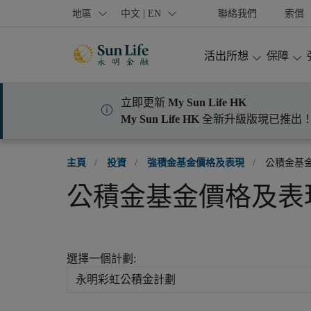
跳到登入頁面
跳到主要內容
跳到頁腳
地區
中文 | EN
聯絡我們
索償
活出所想
保障
立即更新
My Sun Life HK
My Sun Life HK
全新升級版現已推出
主頁
/
投資
/
強積金基金價格及表現
/
公積金基
公積金基金價格及表
選擇一個計劃: