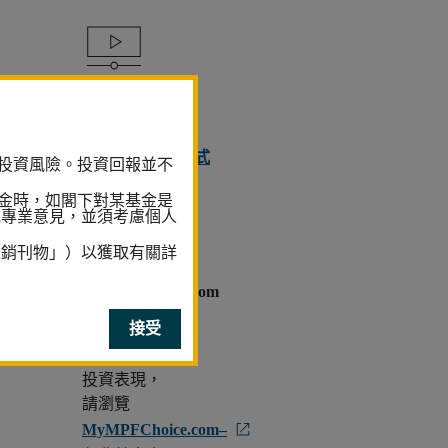
邊看邊學
多元經理投資模式
投資風險。投資回報並不
金時，如閣下對某基金是
整合個人帳戶
或專業意見，並須考慮個人
推銷刊物」）以獲取有關詳
MyMPFChoice.com
接受
如您想比較不同
成分基金的
投資表現，
請瀏覽
MyMPFChoice.com–