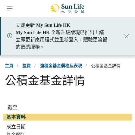
跳到登入頁面
跳到主要內容
跳到頁腳
立即更新
My Sun Life HK
My Sun Life HK
全新升級版現已推出！請
立即更新應用程式並重新登入，體驗更流暢
的數碼服務。
主頁
/
投資
/
強積金基金價格及表現
/
公積金基金詳情
公積金基金詳情
截至
基本資料
成立日期
基金類別