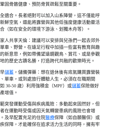
鞏固骨骼健康、預防骨質疏鬆至關重要。
全適合。長者絕對可以加入山系陣營，這不僅能呼
新鮮空氣，還能將露營與其他低強度健康活動靈活
合（如在安全的環境下游泳、划獨木舟等）。
家人共享天倫：建議可以安排與兒孫們一起去郊外
單車、野營。在遠足行程中加插一些富有教育與趣
的新意思，例如帶備望遠鏡觀鳥、賞花、或是參觀
地的歷史古蹟名勝，打造跨代共融的歡樂時光。
早
儲蓄
，儲備彈藥：想在退休後有底氣購買露營裝
、單車，或到處旅行體驗人生，必須在在職期間
如 30-50 歲）利用強積金（MPF）或
儲蓄
保險做好
資產增值。
範突發運動受傷與疾病風險：多動起來固然好，但
者在運動時受傷或因天氣轉變患病的風險也會增
。及早配置充足的住院
醫療
保障（如自願醫保）或
疾保障，才能確保在追求活力生活的同時，擁有牢