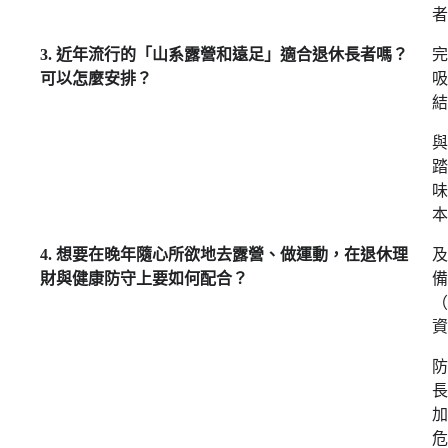
者
3. 近年流行的「山系露營和遠足」適合退休長者嗎？
完
可以怎麼安排？
吸
結
與
踏
味
本
4. 想要在晚年隨心所欲地去露營、做運動，在退休理
及
財與健康防守上要如何配合？
備
（
防
長
加
危