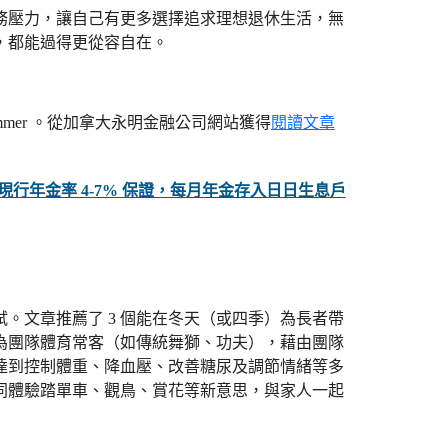
務壓力，讓自己有更多選擇追求理想退休生活，無
，都能過得更從容自在。
 fit this summer 。從加拿大永明金融公司網站獲得
閱讀文章
世保證 現行年金率 4-7% 保證，每月年金存入日日生息戶
。文章推薦了 3 個能在冬天（或四季）為長者帶
為團隊體育常客（如傳統舞獅、功夫），藉由團隊
達到控制體重、降血壓、改善糖尿及調節情緒等多
同體驗踏單車、觀鳥、賞花等新意思，與家人一起