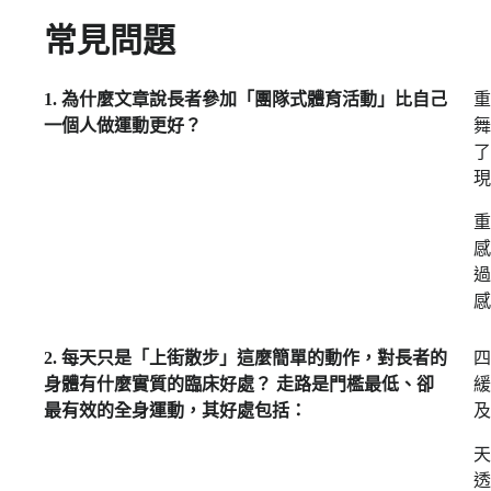
常見問題
1. 為什麼文章說長者參加「團隊式體育活動」比自己
重
一個人做運動更好？
舞
了
現
重
感
過
感
2. 每天只是「上街散步」這麼簡單的動作，對長者的
四
身體有什麼實質的臨床好處？ 走路是門檻最低、卻
緩
最有效的全身運動，其好處包括：
天
透