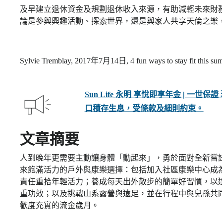
及早建立退休資金及規劃退休收入來源，有助減輕未來財
論是參與興趣活動、探索世界，還是與家人共享天倫之樂
Sylvie Tremblay, 2017年7月14日, 4 fun ways to stay
Sun Life 永明 享悅即享年金 | 一
口積存生息，受條款及細則約束。
文章摘要
人到晚年更需要主動讓身體「動起來」，勇於面對全新嘗試
來飽滿活力的戶外與康樂選擇：包括加入社區康樂中心成
責任重拾年輕活力；養成每天出外散步的簡單好習慣，以
重功效；以及挑戰山系露營與遠足，並在行程中與兒孫共
歡度充實的流金歲月。