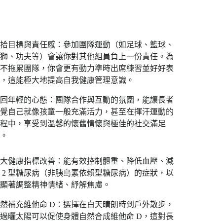
拾目標與責任感：參加團隊運動（如足球、籃球、
獅、功夫等）會讓你對其他組員負上一份責任。為
不拖累團隊，你會更有動力準時出席練習並好好表
，這能極大地提高自我健康管理意識。
回年輕的心態：團隊合作與互動的氛圍，能讓長者
覺自己就像孩童一般充滿活力，甚至在揮汗運動的
程中，享受到溫馨的懷舊情懷與極佳的社交滿足
。
大健康指標改善：能有效控制體重、降低血壓、減
 2 型糖尿病（非胰島素依賴型糖尿病）的症狀，以
及顯著調整精神情緒、紓解焦慮。
然補充維他命 D：選擇在白天晴朗時到戶外散步，
過曬太陽可以促使身體自然合成維他命 D，這對長