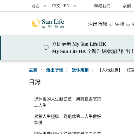
跳到登入頁面
跳到主要內容
跳到頁腳
地區
中文 | EN
聯絡我們
索償
活出所想
保障
立即更新
My Sun Life HK
My Sun Life HK
全新升級版現已推出
主頁
/
活出所想
/
退休規劃
/
【人物創想】一枝
目錄
退休後的人生新篇章 用興趣書寫第
二人生
累積人生經驗 為退休第二人生做好
準備
退休後做什麼？從興趣發展第二事業