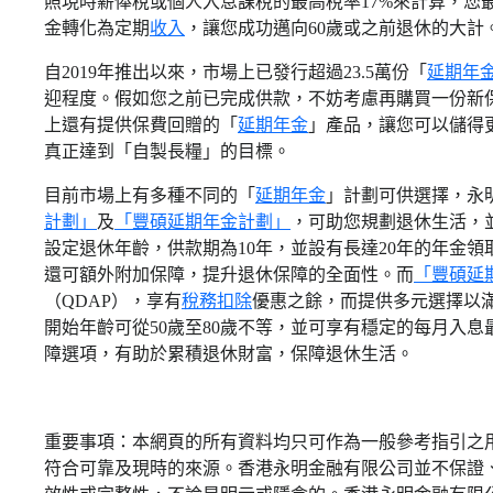
照現時薪俸稅或個人入息課稅的最高稅率17%來計算，您最多
金轉化為定期
收入
，讓您成功邁向60歲或之前退休的大計
自2019年推出以來，市場上已發行超過23.5萬份「
延期年
迎程度。假如您之前已完成供款，不妨考慮再購買一份新
上還有提供保費回贈的「
延期年金
」產品，讓您可以儲得
真正達到「自製長糧」的目標。
目前市場上有多種不同的「
延期年金
」計劃可供選擇，永
計劃」
及
「豐碩延期年金計劃」
，可助您規劃退休生活，
設定退休年齡，供款期為10年，並設有長達20年的年金領
還可額外附加保障，提升退休保障的全面性。而
「豐碩延
（QDAP），享有
稅務扣除
優惠之餘，而提供多元選擇以滿
開始年齡可從50歲至80歲不等，並可享有穩定的每月入息最
障選項，有助於累積退休財富，保障退休生活。
重要事項：本網頁的所有資料均只可作為一般參考指引之
符合可靠及現時的來源。香港永明金融有限公司並不保證