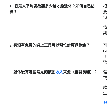
1. 香港人平均認為要多少錢才能退休？如何自己估
根
算？
要
1
估
期
2. 有沒有免費的線上工具可以幫忙計算退休金？
可
G
『
獲
3. 退休後有哪些常見的被動
收入
來源（自製長糧）？
強
或
政
生
儲