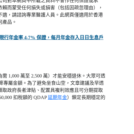
公司對本網頁中所載之資料不會作任何保證或承
依賴而蒙受任何損失或損害（包括因疏忽理由），
不適，請諮詢專業醫護人員。此網頁僅適用於香港
何產品。
世保證 現行年金率 4-7% 保證，每月年金存入日日生息戶
1,000 萬至 2,500 萬）才能安穩退休。大眾可透
機來估算專屬金額。為了避免坐食山空，文章建議及早透
領取政府長者津貼、配置具複利效應且可分期提取
000 扣稅額的 QDAP
延期年金
）鎖定長期穩定的