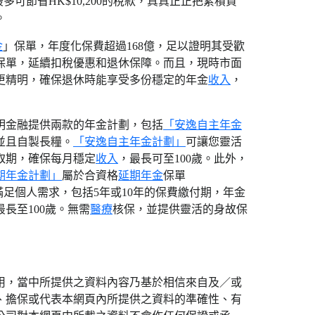
可節省HK$10,200的稅款，真真正正把累積資
。
金
」保單，年度化保費超過168億，足以證明其受歡
保單，延續扣稅優惠和退休保障。而且，現時市面
更精明，確保退休時能享受多份穩定的年金
收入
，
明金融提供兩款的年金計劃，包括
「安逸自主年金
並且自製長糧。
「安逸自主年金計劃」
可讓您靈活
取期，確保每月穩定
收入
，最長可至100歲。此外，
期年金計劃」
屬於合資格
延期年金
保單
足個人需求，包括5年或10年的保費繳付期，年金
長至100歲。無需
醫療
核保，並提供靈活的身故保
用，當中所提供之資料內容乃基於相信來自及／或
、擔保或代表本網頁內所提供之資料的準確性、有