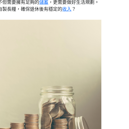
不但需要擁有足夠的
儲蓄
，更需要做好生活規劃。
自製長糧，確保退休後有穩定的
收入
？