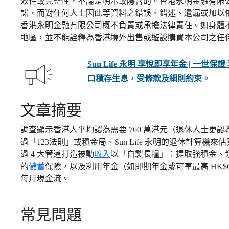
效性或完整性，不論是明示或隱含的。香港永明金融有限
諾，而對任何人士因此等資料之錯誤、錯述、遺漏或加以
香港永明金融有限公司概不負責或承擔法律責任。如身體
地區，並不能詮釋為香港境外出售或遊說購買本公司之任
Sun Life 永明 享悅即享年金 | 一
口積存生息，受條款及細則約束。
文章摘要
調查顯示香港人平均認為需要 760 萬港元（退休人士更認為需 
過「123法則」或積金局、Sun Life 永明的退休計算
過 4 大管道打造被動
收入
以「自製長糧」：提取強積金、
的
儲蓄
保險，以及利用年金（如即期年金或可享最高 HK$60,
每月現金流。
常見問題