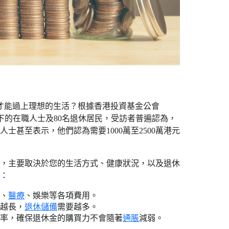
才能過上理想的生活？根據香港投資基金公會
歲以下的在職人士及80名退休居民，受訪者普遍認為，
人士甚至表示，他們認為需要1000萬至2500萬港元
異，主要取決於您的生活方式、健康狀況，以及退休
金：
活、
醫療
、娛樂等各項費用。
命越長，
退休儲備
需要越多。
率，確保退休金的購買力不會隨著
通脹
減弱。