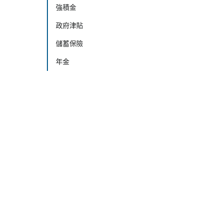
強積金
政府津貼
儲蓄保險
年金