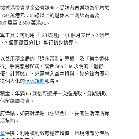
據香港投資基金公會調查，受訪者普遍認為平均需
 760 萬港元；65歲以上的退休人士則認為需要
,000 萬至 2,500 萬港元。
算工具：可利用「123法則」（1 個月支出、2 個年
、3 個關鍵百分比）進行初步精算。
以善用積金局的「退休策劃計算機」及「樂享退休
PS」手機應用程式，或者 Sun Life 永明的「退得
優』計算機」，只需輸入基本資料，幾分鐘內即可
得個人化的
退休規劃
報告。
積金：年滿 65 歲後可選擇一次過提取、分期提取
保留繼續投資。
府津貼：如高齡津貼（生果金）、長者生活津貼等
活幫補。
蓄
保險：利用複利效應穩定增值，且現時部分產品