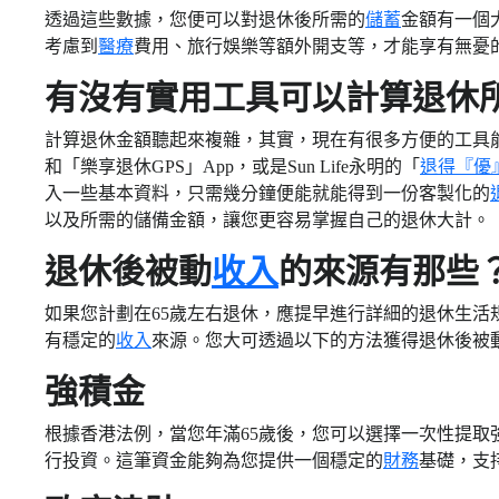
透過這些數據，您便可以對退休後所需的
儲蓄
金額有一個
考慮到
醫療
費用、旅行娛樂等額外開支等，才能享有無憂
有沒有實用工具可以計算退休
計算退休金額聽起來複雜，其實，現在有很多方便的工具
和「樂享退休GPS」App，或是Sun Life永明的「
退得『優
入一些基本資料，只需幾分鐘便能就能得到一份客製化的
以及所需的儲備金額，讓您更容易掌握自己的退休大計。
退休後被動
收入
的來源有那些
如果您計劃在65歲左右退休，應提早進行詳細的退休生活
有穩定的
收入
來源。您大可透過以下的方法獲得退休後被
強積金
根據香港法例，當您年滿65歲後，您可以選擇一次性提取
行投資。這筆資金能夠為您提供一個穩定的
財務
基礎，支