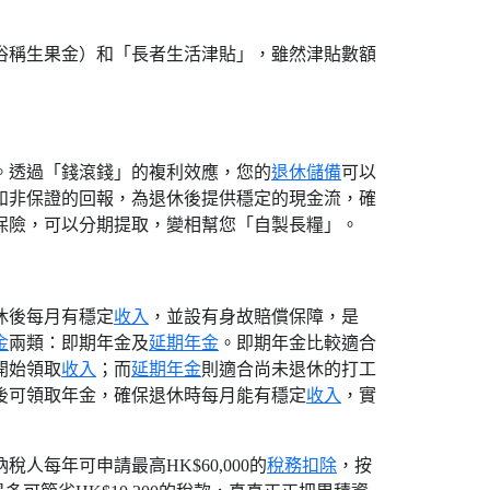
俗稱生果金）和「長者生活津貼」，雖然津貼數額
。透過「錢滾錢」的複利效應，您的
退休儲備
可以
和非保證的回報，為退休後提供穩定的現金流，確
保險，可以分期提取，變相幫您「自製長糧」。
休後每月有穩定
收入
，並設有身故賠償保障，是
金
兩類：即期年金及
延期年金
。即期年金比較適合
開始領取
收入
；而
延期年金
則適合尚未退休的打工
後可領取年金，確保退休時每月能有穩定
收入
，實
人每年可申請最高HK$60,000的
稅務扣除
，按