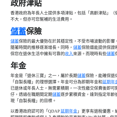
政府津貼
香港政府為年長人士提供多項津貼，包括「高齡津貼」（
不大，但亦可您幫補的生活費用。
儲蓄
保險
儲蓄
保險的最大優勢在於其穩定性，不受市場波動的影響
隨著時間的推移逐漸增長。同時，
儲蓄
保險還能提供保證
保您在退休生活中擁有可靠的
收入
來源。而現時有些
儲蓄
年金
年金是「退休三寶」之一，屬於長期
儲蓄
保險，能確保退
「自製長糧」的理想選擇。年金可分為即期年金和
延期年
已退休或年長人士，無需累積期，一次性繳交保費後即可
仔，透過在職期間定期
儲蓄
逐步累積資金，達到指定年齡
現「自製長糧」的目標。
以香港政府認可的「QDAP
延期年金
」更享有退稅優惠，納稅