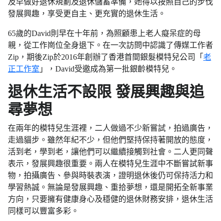
及早做好退休規劃及退休儲蓄準備，她得以按照自己的步伐
發展興趣，享受更自主、更充實的退休生活。
65歲的David則早在十年前，為照顧患上老人癡呆症的母
親，從工作崗位全身退下。在一次訪問中認識了傳媒工作者
Zip，期後Zip於2016年創辦了香港首間銀髮模特兒公司「
老
正工作室
」，David受邀成為第一批銀齡模特兒。
退休生活不設限 發展興趣與追
尋夢想
在兩年的模特兒生涯裡，二人做過不少新嘗試，拍過廣告，
走過貓步。雖然年紀不少，但他們堅持保持著開放的態度，
活到老，學到老，讓他們可以繼續接觸到社會。二人更同聲
表示，發展興趣很重要。兩人在模特兒生涯中不斷嘗試新事
物，拍攝廣告、參與時裝表演，證明退休後仍可保持活力和
學習熱誠。無論是發展興趣、重拾夢想，還是開拓全新事業
方向，只要擁有健康身心及穩健的退休財務安排，退休生活
同樣可以豐富多彩。