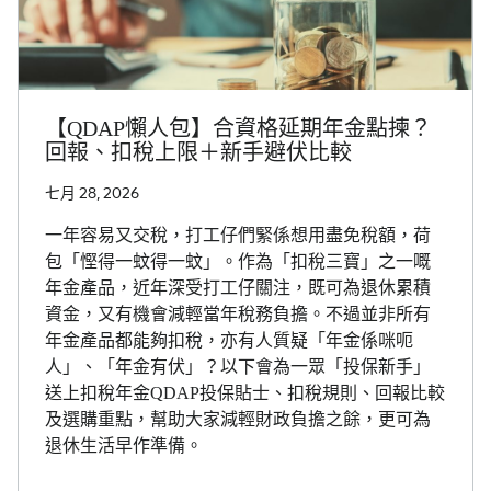
【QDAP懶人包】合資格延期年金點揀？
回報、扣稅上限＋新手避伏比較
七月 28, 2026
一年容易又交稅，打工仔們緊係想用盡免稅額，荷
包「慳得一蚊得一蚊」。作為「扣稅三寶」之一嘅
年金產品，近年深受打工仔關注，既可為退休累積
資金，又有機會減輕當年稅務負擔。不過並非所有
年金產品都能夠扣稅，亦有人質疑「年金係咪呃
人」、「年金有伏」？以下會為一眾「投保新手」
送上扣稅年金QDAP投保貼士、扣稅規則、回報比較
及選購重點，幫助大家減輕財政負擔之餘，更可為
退休生活早作準備。