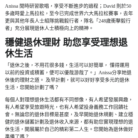
Anissa 閒時研習歌唱，享受不斷進步的過程；David 則於50
多歲時愛上馬拉松，至今已完成世界六大馬拉松賽事，去年
更與其他年長人士組隊挑戰毅行者，隊名「248歲衝擊毅行
者」充分展現退休人士積極向上的精神。
穩健退休理財 助您享受理想退
休生活
「退休之後，不用花很多錢，生活可以好簡單， 懂得運用
以前的投資或積蓄，便可以優哉游哉了。」Anissa分享她退
休後的理財之道。 及早計劃，就可以好好享受多元的退休
生活，您開始計劃了嗎？
每個人對理想退休生活都有不同想像，有人希望發展興趣，
有人希望享受旅遊時光，也有人希望投身義務工作回饋社
會。無論您的退休目標是甚麼，及早開始退休規劃、建立穩
健的退休儲蓄計劃及退休收入來源，都有助您實現理想的退
休生活，開展屬於自己的精彩第二人生。您開始為退休做好
準備了嗎？