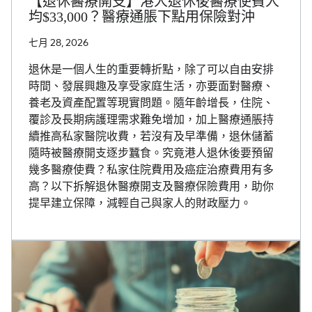
【退休醫療開支】港人退休後醫療使費人
均$33,000？醫療通脹下點用保險對沖
七月 28, 2026
退休是一個人生的重要轉折點，除了可以自由安排
時間、發展興趣及享受家庭生活，亦要面對醫療、
養老及資產配置等現實問題。隨年齡增長，住院、
覆診及長期病護理需求難免增加，加上醫療通脹持
續推高私家醫院收費，若沒有及早準備，退休儲蓄
隨時被醫療開支逐步蠶食。究竟港人退休後要預留
幾多醫療使費？私家住院費用及癌症治療費用有多
高？以下拆解退休醫療開支及醫療保險費用，助你
提早建立保障，減輕自己與家人的財政壓力。