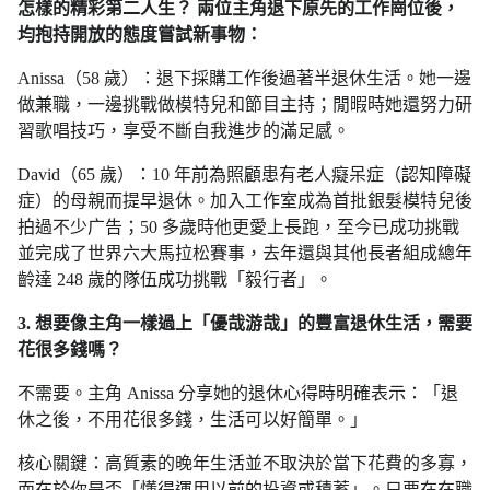
怎樣的精彩第二人生？ 兩位主角退下原先的工作崗位後，
均抱持開放的態度嘗試新事物：
Anissa（58 歲）：退下採購工作後過著半退休生活。她一邊
做兼職，一邊挑戰做模特兒和節目主持；閒暇時她還努力研
習歌唱技巧，享受不斷自我進步的滿足感。
David（65 歲）：10 年前為照顧患有老人癡呆症（認知障礙
症）的母親而提早退休。加入工作室成為首批銀髮模特兒後
拍過不少广告；50 多歲時他更愛上長跑，至今已成功挑戰
並完成了世界六大馬拉松賽事，去年還與其他長者組成總年
齡達 248 歲的隊伍成功挑戰「毅行者」。
3. 想要像主角一樣過上「優哉游哉」的豐富退休生活，需要
花很多錢嗎？
不需要。主角 Anissa 分享她的退休心得時明確表示：「退
休之後，不用花很多錢，生活可以好簡單。」
核心關鍵：高質素的晚年生活並不取決於當下花費的多寡，
而在於你是否「懂得運用以前的投資或積蓄」。只要在在職