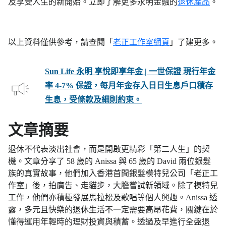
及享受人生的新開始。立即了解更多永明金融的
退休產品
。
以上資料僅供參考，請查閱「
老正工作室網頁
」了建更多。
Sun Life 永明 享悅即享年金 | 一世保證 現行年金
率 4-7% 保證，每月年金存入日日生息戶口積存
生息，受條款及細則約束。
文章摘要
退休不代表淡出社會，而是開啟更精彩「第二人生」的契
機。文章分享了 58 歲的 Anissa 與 65 歲的 David 兩位銀髮
族的真實故事，他們加入香港首間銀髮模特兒公司「老正工
作室」後，拍廣告、走貓步，大膽嘗試新領域。除了模特兒
工作，他們亦積極發展馬拉松及歌唱等個人興趣。Anissa 透
露，多元且快樂的退休生活不一定需要高昂花費，關鍵在於
懂得運用年輕時的理財投資與積蓄。透過及早進行全盤退