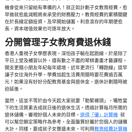
機會從來只留給有準備的人！就正如計劃子女教育經費，愈
早做就愈能減輕將來承受的財務壓力。教育經費的累積關鍵
在於長線定額投資，及早開始儲蓄，利息滾存的年期便愈
長，資本增值效果也可逐年放大。
分開管理子女教育費退休錢
香港人重視子女學歷表現，深怕孩子輸在起跑線，於是除了
平日上堂及補習以外，還有數之不盡的琴棋書畫才藝課程，
開支更隨小朋友年紀每年遞增，近年更流行「轉跑線」提早
讓子女往海外升學，學費加起生活費用隨時要花費過百萬
元！如果沒有好好分配教育基金與退休金，退休計劃隨時被
迫延後。
當然，這並不等於由今天起大家就要「勒緊褲頭」，犧牲當
下的生活質素去成就日後的退休生活。透過計算每月所需的
退休儲備，審視好個人未來的目標，
退得「優」計算機
就
可以幫您鎖定策略作為參考，全面盤算好屬於您個人的儲備
大計。同樣，要成就子女豐盛未來，可利用
教育經費計算機