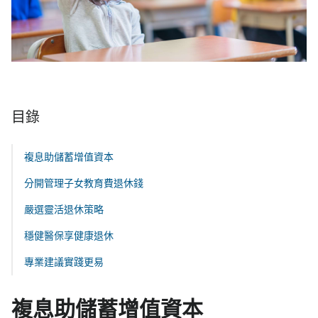
目錄
複息助儲蓄增值資本
分開管理子女教育費退休錢
嚴選靈活退休策略
穩健醫保享健康退休
專業建議實踐更易
複息助儲蓄增值資本