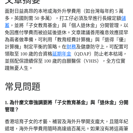
面對日益高昂的本地或海外升學費用（如台灣每年約 5 萬
多，英國則需 50 多萬），打工仔必須及早進行長線定額
儲
蓄
，並將「子女教育基金」與「個人退休金」分開管理，以
免因應付學費而被迫延後退休。文章建議善用複息效應提早
為兩者做準備，可利用「教育經費計算機」與「退得『優』
計算機」制定平衡的策略。在
財務
及健康防守上，可配置可
領取至 100 歲的合資格
延期年金
（QDAP）防止老本枯竭，
並搭配保證續保至 100 歲的自願醫保（VHIS），全方位實
踐無憂人生。
常見問題
1. 為什麼文章強調要將「子女教育基金」與「退休金」分開
管理？
香港培育子女的才藝、補習及海外升學開支龐大，且隨年紀
遞增，海外升學費用隨時高達過百萬元。如果沒有將這兩筆