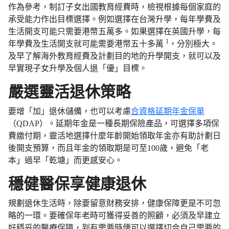
作為參考，制訂子女出國教育經費時，檢視根據每個家庭的
承受能力作出目標選擇。例如選擇在台灣升學，每年學費及
生活開支可能只需要港幣五萬多。如果選擇在英國升學，每
1
年學費及生活開支就可能需要港幣五十多萬
，分別極大。
及早了解海外教育經費及計劃目的地的升學開支，就可以及
早實現子女升學及個人退「優」目標。
嚴選靈活退休策略
要增「加」退休儲備，也可以考慮
合資格延期年金保單
（QDAP）。延期年金是一種長期保險產品，可選擇多項保
費繳付期，靈活地選擇什麼年齡開始領取年金亦有助計劃日
後開支預算，而且年金的領取期是可至100歲，避免「老
本」過早「乾塘」而更感安心。
穩健醫保享健康退休
規劃退休生活時，除要留意財務安排，健康保障更是不可忽
略的一環。要確保年老時可獲得妥善的照顧，必須及早建立
好穩妥的醫療保障，到有需要時便可以選擇切合自己需要的