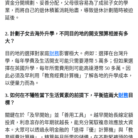
資金分開規劃、妥善分配，父母很容易為了成就子女的學
業，而將自己的退休積蓄消耗殆盡，導致退休計劃隨時被迫
延後。
2. 計劃子女去海外升學，不同目的地的開支預算相差有多
大？
目的地的選擇對家庭
財務
影響極大。
例如
：選擇在台灣升
學，每年學費及生活開支可能只需要港幣 5 萬多；但如果選
擇在英國升學，每年所需費用則可能高達港幣 50 多萬。因
此必須及早利用「教育經費計算機」了解各地的升學成本，
以便量力而為。
3. 如何在不犧牲當下生活質素的前提下，平衡這兩大
財務
目
標？
關鍵在於「及早開始」並「善用工具」。越早開始長線定額
投資，利息滾存的年期就越長，能充分駕馭複息效應放大資
本。大眾可以透過永明金融的「退得『優』計算機」與「教
育經費計算機」，精算每月所需的儲備，在不勒緊褲頭的情