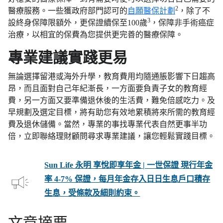
2
醫療服務。一些獲政府部門認可的
自願醫保計劃
，除了不
3
設終身保障限額外，更保證續保至100歲
，保障非手術癌症
治療，以相宜的保費為您提供更完善的醫療保障。
專業建議實踐更易
無論選擇留港或海外升學，教育費用均隨通脹影響下日趨高
昂，而且面對自己年紀漸長，一方面要負責子女的教育經
費，另一方面又要準備退休後的生活費，難免倍感吃力。及
早規劃及選定目標，將有助您有效地累積將來所需的教育經
費及退休儲備。當然，專業的事找專業代表自然更事半功
倍，立即聯絡理財顧問尋求專業建議，讓您輕鬆實踐目標。
Sun Life 永明 享悅即享年金 | 一世保證 現行年金
率 4-7% 保證，每月年金存入日日生息戶口積存
生息，受條款及細則約束。
文章摘要