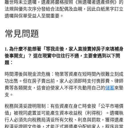
離世時未立遺囑，遺產將嚴格按照《無遺囑者遺產條例》的
法規與優先次序分發給合法配偶及血親，因此白紙黑字訂立
遺囑與保單受益人至關重要。
常見問題
1. 為什麼不能想著「等我走後，家人直接賣掉房子來填補身
後事開支」？ 這在現實中往往行不通，主要會遇到以下問
題：
時間滯後與現金流危機：物業等資產在短時間內很難立刻成
功出售。但在房子賣出前，家人必須即時支付喪葬費、律師
費等各類開支，這會迫使家人不得不先動用自己的
儲蓄
來墊
支。
稅務與清妥證明限制：有些資產在身亡時會按「公平市場價
值」被視同處置並可能產生資本收益稅（利得稅）。遺囑執
行人必須先向稅務局清妥所有欠稅、利息與罰款，獲得遺產
稅清妥證明文件後，才能正式將遺產分配給家人，程序非常