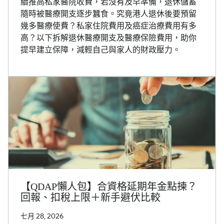
續推高私家醫院收費，若沒有及早準備，退休儲蓄
隨時被醫療開支逐步蠶食。究竟港人退休後要預留
幾多醫療使費？私家住院費用及癌症治療費用有多
高？以下拆解退休醫療開支及醫療保險費用，助你
提早建立保障，減輕自己與家人的財政壓力。
【QDAP懶人包】合資格延期年金點揀？
回報、扣稅上限＋新手避伏比較
七月 28, 2026