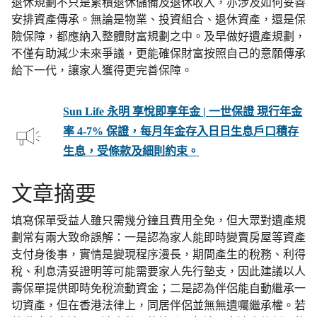
退休規劃不只是累積退休儲備及退休收入，亦涉及如何妥善
安排資產傳承。無論是物業、投資組合、退休資產，還是保
險保障，都應納入整體財富規劃之中。及早做好遺產規劃，
不僅有助減少未來爭議，更能確保財富按照自己的意願傳承
給下一代，讓家人獲得更完善保障。
Sun Life 永明 享悅即享年金 | 一世保證 現行年金
率 4-7% 保證，每月年金存入日日生息戶口積存
生息，受條款及細則約束。
文章摘要
填寫保單受益人雖只需幾分鐘且費用全免，但大眾對遺產規
劃常有兩大致命誤解：一是認為家人能即時變賣房屋等資產
支付身後事，實情是變現程序漫長，期間產生的稅務、利得
稅、利息清妥證明等可能需要家人先行墊支，因此建議以人
壽保單提供即時免稅流動資金；二是認為伴侶能自動繼承一
切資產，但在香港法律上，同居伴侶並無無遺囑繼承權。若