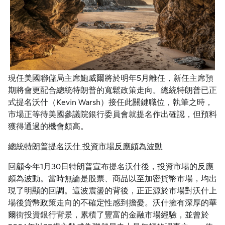
現任美國聯儲局主席鮑威爾將於明年5月離任，新任主席預
期將會更配合總統特朗普的寬鬆政策走向。總統特朗普已正
式提名沃什（Kevin Warsh）接任此關鍵職位，執筆之時，
市場正等待美國參議院銀行委員會就提名作出確認，但預料
獲得通過的機會頗高。
總統特朗普提名沃什 投資市場反應頗為波動
回顧今年1月30日特朗普宣布提名沃什後，投資市場的反應
頗為波動。當時無論是股票、商品以至加密貨幣市場，均出
現了明顯的回調。這波震盪的背後，正正源於市場對沃什上
場後貨幣政策走向的不確定性感到擔憂。沃什擁有深厚的華
爾街投資銀行背景，累積了豐富的金融市場經驗，並曾於