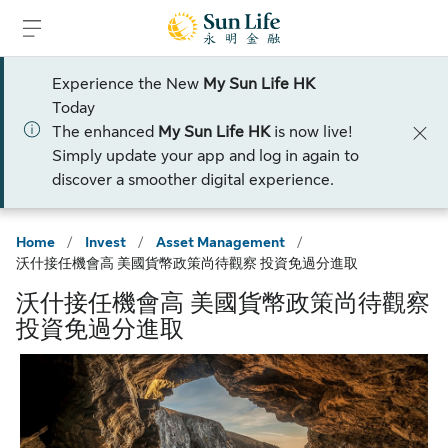
Skip to sign in
Skip to main content
Skip to footer
Experience the New
My Sun Life HK
Today
The enhanced
My Sun Life HK
is now live!
Simply update your app and log in again to
discover a smoother digital experience.
Home
/
Invest
/
Asset Management
/
沃什接任機會高 美國貨幣政策尚待觀察 投資免過分進取
沃什接任機會高 美國貨幣政策尚待觀察
投資免過分進取