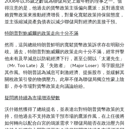
2006年以35歲之齡成為聯儲局史上最年輕的理事之一。值
得注意的是，他過去的貨幣政策主張偏向鷹派：反對過度依
賴貨幣政策來推動經濟增長，對量化寬鬆政策持保留態度，
並主張縮減資產負債表以減少聯儲局對經濟的直接干預。
特朗普對鮑威爾的政策走向十分不滿
然而，這與總統特朗普鮮明的寬鬆貨幣政策訴求存在明顯分
歧。過去，特朗普對鮑威爾的政策走向十分不滿，經常抨擊
他未有及早減息以防範經濟下行，甚至公開以「太遲先生」
（Mr. Too Late）及「失敗者」（Major Loser）等字眼批評
其作風。特朗普認為減息可刺激經濟、提振股市，並緩解其
關稅政策引發的物價壓力。此舉不僅為聯儲局獨立性蒙上陰
影，亦令市場對貨幣政策走向議論紛紛。
疑問將持續為市場增添變數
沃什雖然獲得了總統提名，並表達出對特朗普貨幣政策的支
持，但他過去不支持政策干預市場的鷹派作風，在上任後將
如何轉向以配合白宮的鴿派需求？聯儲局能否在政治壓力與