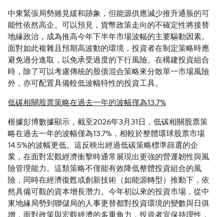
中東緊張局勢雖見緩和跡象，但能源供應減少推升通脹的可
能性依然高企。可以預見，貨幣政策走向的不確定性將接替
地緣政治，成為推高今年下半年市場波幅的主要驅動因素。
面對如此複雜且預期高波動的環境，投資者在制定策略時應
避免過分進取，以免承受過度的下行風險。在構建投資組合
時，除了可以考慮傳統的股債混合策略來分散單一市場風險
外，亦可配置具備較低波幅特性的投資工具。
低碳相關股票策略在過去一年的波幅僅為13.7%
根據彭博數據顯示，截至2026年3月31日，低碳相關股票策
略在過去一年的波幅僅為13.7%，相較於整體環球股票市場
14.5%的波幅更低。這反映出經過低碳策略標準篩選的企
業，在面對宏觀經濟衝擊時通常展現出更強的營運韌性與風
險管理能力。這類策略不僅能有效降低整體投資組合的風
險，同時在經濟復甦或創新技術（如能源轉型）推動下，依
然具備可觀的資本增長潛力。今年初以來的投資市場，從中
東地緣局勢到聯儲局的人事更替都對投資環境的變數與日俱
增，面對政策與宏觀經濟的多重角力，投資者宜保持理性，