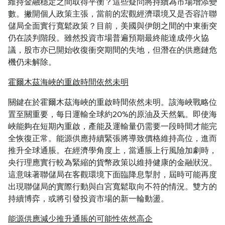
維持金融穩定之間取得平衡？這些疑問將持續為市場增添變
數。撇開個人政策主張，當前的宏觀經濟環境又是否容許聯
儲局全面實行寬鬆政策？目前，美國與伊朗之間的中東衝突
仍在談判階段。雖然投資市場普遍預期最終能達成停火協
議，股市亦已開始收復衝突期間的失地，但潛在的供應鏈危
機仍未解除。
霍爾木茲海峽的重啟時間依然未明
關鍵在於霍爾木茲海峽的重啟時間依然未明。該海峽戰略位
置至關重要，每日運輸全球約20%的原油及天然氣。即使海
峽能夠在短期內重啟，產能及運輸量仍需要一段時間才能完
全恢復正常。能源供應持續緊張將導致價格維持高位，進而
推升全球通脹。在經濟學角度上，當通脹上行風險加劇時，
央行理應實行較為緊縮的貨幣政策以維持健康的金融狀況。
這意味著聯儲局在客觀環境下面臨降息掣肘，屆時可能再度
出現聯儲局的實際行動與白宮寬鬆取向不符的情況。雙方的
持續博弈，或將引發投資市場的新一輪動盪。
能源供應減少推升通脹的可能性依然高企