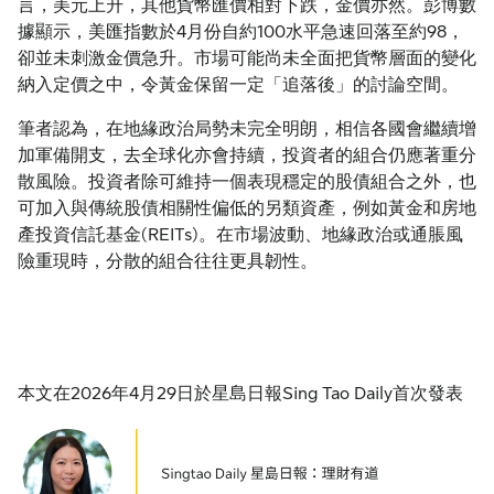
言，美元上升，其他貨幣匯價相對下跌，金價亦然。彭博數
據顯示，美匯指數於4月份自約100水平急速回落至約98，
卻並未刺激金價急升。市場可能尚未全面把貨幣層面的變化
納入定價之中，令黃金保留一定「追落後」的討論空間。
筆者認為，在地緣政治局勢未完全明朗，相信各國會繼續增
加軍備開支，去全球化亦會持續，投資者的組合仍應著重分
散風險。投資者除可維持一個表現穩定的股債組合之外，也
可加入與傳統股債相關性偏低的另類資產，例如黃金和房地
產投資信託基金(REITs)。在市場波動、地緣政治或通脹風
險重現時，分散的組合往往更具韌性。
本文在2026年4月29日於星島日報Sing Tao Daily首次發表