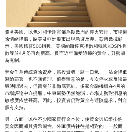
隨著美國、以色列和伊朗宣佈為期數周的停火安排，市場避
險情緒降溫，歐美及亞洲股市出現急遽反彈。彭博數據顯
示，美國標普500指數、美國納斯達克指數和韓國KOSPI指
數等於4月份再創新高。反而近年備受追捧的黃金，升勢頗
為克制。
黃金作為傳統避險資產，當投資者「鬆一口氣」，沽金降低
避險部署，也不無道理。值得留意的是，今次停火或反映最
壞時間過去，但衝突並非徹底完結。多家金融機構在4月的
市場評論中亦提醒，中東局勢仍然脆弱，市場走勢對消息的
敏感度依然甚高。因此，投資者仍對黃金有避險需求，對金
價有支持。
另一方面，以往不少國家實行金本位，使黃金與紙幣掛鈎，
黃金因而頗具貨幣屬性。外匯價格往往是相對的，一般而