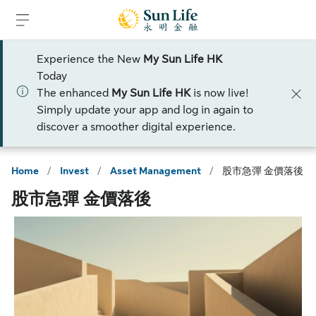
Skip to sign in
Skip to main content
Skip to footer
Experience the New
My Sun Life HK
Today
The enhanced
My Sun Life HK
is now live!
Simply update your app and log in again to
discover a smoother digital experience.
Home
/
Invest
/
Asset Management
/
股市急彈 金價落後
股市急彈 金價落後