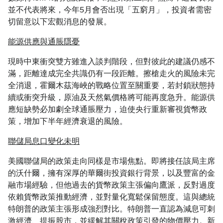
並不代表將來，今年5月會否出現「五窮月」，投資者需密
切留意以下宏觀消息的發展。
能源供應與通脹隱憂
現時中東衝突雙方雖進入談判階段，但對彼此的建議仍感不
滿，距離達成完全共識仍有一段距離。擦槍走火的風險未完
全消退，霍爾木茲海峽的戰略位置至關重要，若封鎖狀態持
續或衝突升級，原油及天然氣價格將可能再度急升。能源供
應短缺勢必加劇全球通脹壓力，迫使央行重新審視貨幣政
策，增加下半年經濟衰退的風險。
聯儲局息口變化未明
美國聯儲局的政策走向同樣是市場焦點。即將接任該局主席
的沃什爾，擁有深厚的華爾街投資銀行背景，以及豐富的金
融市場經驗，但他過去的貨幣政策主張偏向鷹派，反對過度
依賴貨幣政策推動經濟，並對量化寬鬆保留態度。這與總統
特朗普的政策主張形成強烈對比。特朗普一直認為減息可刺
激經濟、提振股市，並緩解其關稅政策引發的物價壓力。新