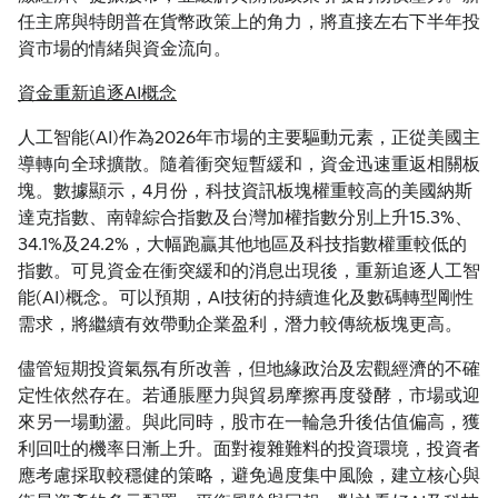
任主席與特朗普在貨幣政策上的角力，將直接左右下半年投
資市場的情緒與資金流向。
資金重新追逐AI概念
人工智能(AI)作為2026年市場的主要驅動元素，正從美國主
導轉向全球擴散。隨着衝突短暫緩和，資金迅速重返相關板
塊。數據顯示，4月份，科技資訊板塊權重較高的美國納斯
達克指數、南韓綜合指數及台灣加權指數分別上升15.3%、
34.1%及24.2%，大幅跑贏其他地區及科技指數權重較低的
指數。可見資金在衝突緩和的消息出現後，重新追逐人工智
能(AI)概念。可以預期，AI技術的持續進化及數碼轉型剛性
需求，將繼續有效帶動企業盈利，潛力較傳統板塊更高。
儘管短期投資氣氛有所改善，但地緣政治及宏觀經濟的不確
定性依然存在。若通脹壓力與貿易摩擦再度發酵，市場或迎
來另一場動盪。與此同時，股市在一輪急升後估值偏高，獲
利回吐的機率日漸上升。面對複雜難料的投資環境，投資者
應考慮採取較穩健的策略，避免過度集中風險，建立核心與