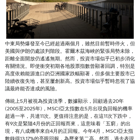
中東局勢爆發至今已經超過兩個月，雖然目前暫時停火，但
美國與伊朗仍處談判階段。霍爾木茲海峽的緊張局勢未除，
距離全面開放仍遙遙無期。然而，投資市場似乎已初步消化
有關情況。即使衝突初期各地股票指數曾顯著回調，特別是
高度依賴能源進口的亞洲國家跌幅顯著，但多個主要股市已
陸續收復失地，甚至屢創新高。投資市場似乎暫時忽視了協
議最終能否達成的風險。
傳統上5月被視為投資淡季，數據顯示，回顧過去20年
(2005至2025年)，MSCI亞太指數在5月出現負回報的機率
超過一半，共達11次。更值得注意的是，在這11次下跌中，
有9次是緊隨4月份的正回報而來，這意味着「五窮」的出
現，有八成機率來自4月的正回報。今年4月，MSCI亞太指
數錄得13.17%的亮眼回報，為歷來第二高。然而，過去表現