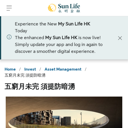
Skip to sign in
Skip to main content
Skip to footer
Experience the New
My Sun Life HK
Today
The enhanced
My Sun Life HK
is now live!
Simply update your app and log in again to
discover a smoother digital experience.
Home
/
Invest
/
Asset Management
/
五窮月未完 須提防暗湧
五窮月未完 須提防暗湧