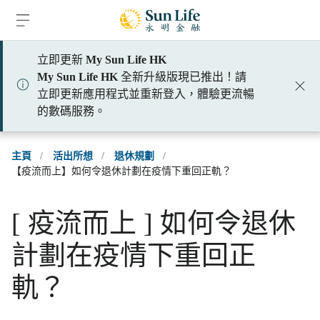
跳到登入頁面
跳到主要內容
跳到頁腳
立即更新
My Sun Life HK
My Sun Life HK
全新升級版現已推出！請
立即更新應用程式並重新登入，體驗更流暢
的數碼服務。
主頁
/
活出所想
/
退休規劃
/
【疫流而上】如何令退休計劃在疫情下重回正軌？
[ 疫流而上 ] 如何令退休
計劃在疫情下重回正
軌？