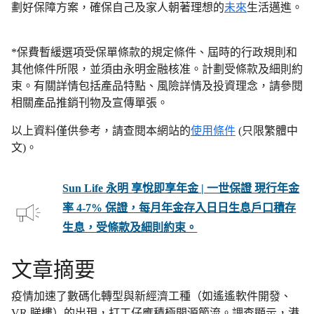
劃好保障方案，確保自己及家人朝著理想的
未來
生活邁進。
*保費暫緩選項受保單條款的規定條件、屆時的行政規則和
其他條件所限，並須由永明金融核准。計劃受條款及細則約
束。有關詳情包括產品特點、風險詳情及投資理念，請參閱
相關產品推銷刊物及宣傳單張。
以上資料僅供參考，請查閱本網站的
使用條件
(只限繁體中
文)。
Sun Life 永明 享悅即享年金 | 一世保證 現行年金
率 4-7% 保證，每月年金存入日日生息戶口積存
生息，受條款及細則約束。
文章摘要
疫情加速了數碼化轉型與新經濟工種（如遙遙軟件開發、
VR 睇樓）的出現，打工仔應積極開源節流。調查顯示，港