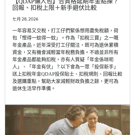
【QDAP懶人包】合資格延期年金點揀？
回報、扣稅上限＋新手避伏比較
七月 28, 2026
一年容易又交稅，打工仔們緊係想用盡免稅額，荷
包「慳得一蚊得一蚊」。作為「扣稅三寶」之一嘅
年金產品，近年深受打工仔關注，既可為退休累積
資金，又有機會減輕當年稅務負擔。不過並非所有
年金產品都能夠扣稅，亦有人質疑「年金係咪呃
人」、「年金有伏」？以下會為一眾「投保新手」
送上扣稅年金QDAP投保貼士、扣稅規則、回報比較
及選購重點，幫助大家減輕財政負擔之餘，更可為
退休生活早作準備。