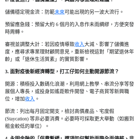
儲備穩定現金流：防範
未來
可能出現的另一波大流行。
預留應急錢：預留大約 6 個月的入息作未雨綢繆，方便突發
時周轉。
審視並調整大計：若因疫情導致
收入
大減、影響了儲備進
度，應尋求專業理財顧問意見，重新檢視這對「期望退休年
齡」或「退休生活質素」的實質影響。
3. 面對疫後新經濟轉型，打工仔如何主動開源節流？
開源：積極投入數碼化浪潮，利用網上教學、串流分享等發
展個人專長，或投身如遙距軟件開發、電子商貿等新興職
位，增加
收入
。
節流：列出每月固定開支，檢討高價產品、宅度假
(Staycation) 等非必要消費。必要時可採取更大舉動（如搬到
租金較低的單位）。
4. 永明金融的「保費暫緩」選項如何幫助面臨全面停薪、非