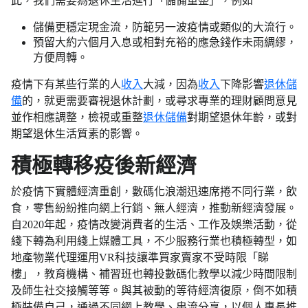
此，我們需要為退休生活進行「儲備重整」，例如
儲備更穩定現金流，防範另一波疫情或類似的大流行。
預留大約六個月入息或相對充裕的應急錢作未雨綢繆，
方便周轉。
疫情下有某些行業的人
收入
大減，因為
收入
下降影響
退休儲
備
的，就更需要審視退休計劃，或尋求專業的理財顧問意見
並作相應調整，檢視或重整
退休儲備
對期望退休年齡，或對
期望退休生活質素的影響。
積極轉移疫後新經濟
於疫情下實體經濟重創，數碼化浪潮迅速席捲不同行業，飲
食，零售紛紛推向網上行銷、無人經濟，推動新經濟發展。
自2020年起，疫情改變消費者的生活、工作及娛樂活動，從
綫下轉為利用綫上媒體工具，不少服務行業也積極轉型，如
地產物業代理運用VR科技讓準買家賣家不受時限「睇
樓」，教育機構、補習班也轉投數碼化教學以減少時間限制
及師生社交接觸等等。與其被動的等待經濟復原，倒不如積
極裝備自己，通過不同網上教學、串流分享，以個人專長推