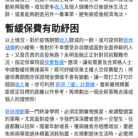
動新興服務，增加更多
收入
及個人儲備作日後退休生活之
餘，或者能夠創造另外一番事業，避免被疫後經濟淘汰。
暫緩保費有助紓困
以上情況，對於疫情期間
收入
驟減的一群，或可提供對
退休
儲備
的小緩衝，惟對於不幸遭受非自願或面對全面停薪的人
士，又是否真的走投無路？永明金融正正針對目前艱難市
況，指定保單特設
保費暫緩
* 選項，讓有需要及合資格人士
申請暫緩保費達兩年！既可紓緩保單主權人交保費壓力，停
繳保費期間亦保證現金價值不會有變動，讓一眾打工仔可於
穩固
收入
後，亦可利用
退得「優」計算機
，重新審視積蓄
距原定目標的距離以作參考，再規劃出一個全新策略去達成
個人的理想邦!
退休規劃
是一門終身學問，必須定期審視進度，來調整適當
的策略。尤其面對疫情，令我們深深體會意外一旦發生，任
誰都難以招架。隨著年齡增長，罹病機會亦相應增加，要避
免疾病導致退休積蓄消耗殆盡，在規劃退休生活時，必需規