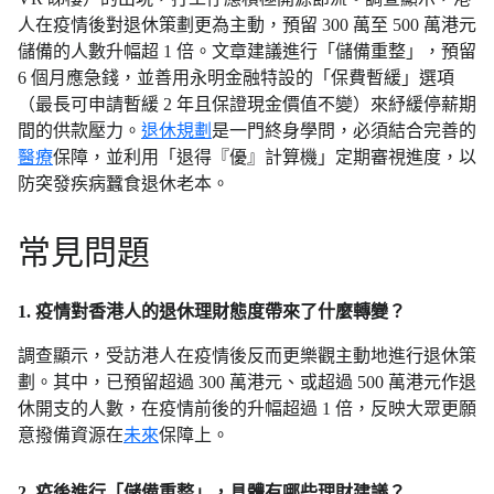
人在疫情後對退休策劃更為主動，預留 300 萬至 500 萬港元
儲備的人數升幅超 1 倍。文章建議進行「儲備重整」，預留
6 個月應急錢，並善用永明金融特設的「保費暫緩」選項
（最長可申請暫緩 2 年且保證現金價值不變）來紓緩停薪期
間的供款壓力。
退休規劃
是一門終身學問，必須結合完善的
醫療
保障，並利用「退得『優』計算機」定期審視進度，以
防突發疾病蠶食退休老本。
常見問題
1. 疫情對香港人的退休理財態度帶來了什麼轉變？
調查顯示，受訪港人在疫情後反而更樂觀主動地進行退休策
劃。其中，已預留超過 300 萬港元、或超過 500 萬港元作退
休開支的人數，在疫情前後的升幅超過 1 倍，反映大眾更願
意撥備資源在
未來
保障上。
2. 疫後進行「儲備重整」，具體有哪些理財建議？