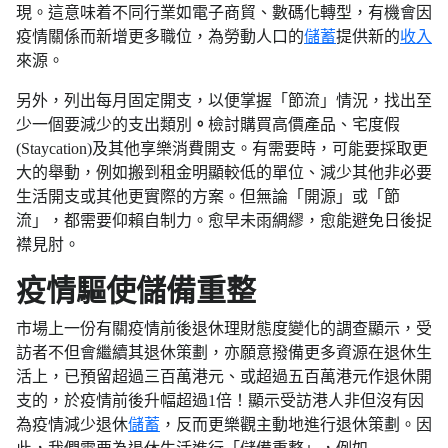
現。這意味着不同行業如電子商貿、數碼化轉型，有機會因
疫情關係而新增更多職位，為勞動人口的
儲蓄
提供新的
收入
來源。
另外，
列出每月固定開支，以便掌握「節流」情況，找出至
少一個要減少的支出類別
。
檢討購買高價產品、宅度假
(Staycation)及其他享樂消費開支。有需要時，可能要採取更
大的舉動，例如搬到租金明顯較低的單位、減少其他非必要
生活開支或其他更實際的方案。但無論「開源」或「節
流」，都需要仰賴自制力。愈早未雨綢繆，愈能避免日後捉
襟見肘。
疫情驅使儲備重整
市場上一份有關疫情前後退休理財態度變化的調查顯示，受
訪者不但會繼續其退休策劃，亦願意撥備更多資源在退休生
活上，已預留超過三百萬港元、或超過五百萬港元作退休開
支的，於疫情前後升幅超過1倍！顯示受訪港人非但沒有因
為疫情減少退休
儲蓄
，反而更樂觀主動地進行退休策劃。因