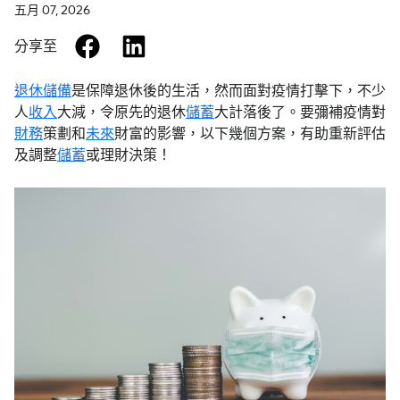
五月 07, 2026
facebook
linkedin
分享至
退休儲備
是保障退休後的生活，然而面對疫情打擊下，不少
人
收入
大減，令原先的退休
儲蓄
大計落後了。要彌補疫情對
財務
策劃和
未來
財富的影響，以下幾個方案，有助重新評估
及調整
儲蓄
或理財決策！