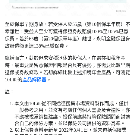
至於保單早期身故，若受保人於55歲（第10個保單年度）不
幸離世，受益人至少可獲得保證身故賠償100%至105%已繳
保費。若於65歲（第20個保單年度）離世，永明金融保證身
故賠償額更達138%已繳保費。
總括而言，對於但求安穩退休的投保人，在選擇扣稅年金
時，最重要是留意保證回報是否具有優勢；亦需要比較早期
退保或身故條款。若想詳細比較上述扣稅年金產品，可瀏覽
10Life的
產品解碼器
。
註：
本文由10Life從不同途徑搜集市場資料製作而成，僅供
一般參考之用，並沒有考慮任何個人需要及合適性，亦
不應被視爲銷售建議。投保前應與持牌保險顧問商討適
合自己的保險方案，並以保險公司提供的資料爲準。
以上保費資料更新至 2022年3月1日，並未包括保險業