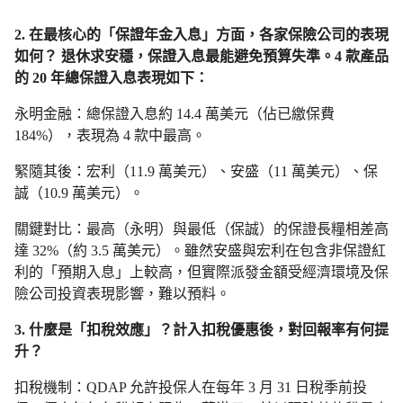
2. 在最核心的「保證年金入息」方面，各家保險公司的表現
如何？ 退休求安穩，保證入息最能避免預算失準。4 款產品
的 20 年總保證入息表現如下：
永明金融：總保證入息約 14.4 萬美元（佔已繳保費
184%），表現為 4 款中最高。
緊隨其後：宏利（11.9 萬美元）、安盛（11 萬美元）、保
誠（10.9 萬美元）。
關鍵對比：最高（永明）與最低（保誠）的保證長糧相差高
達 32%（約 3.5 萬美元）。雖然安盛與宏利在包含非保證紅
利的「預期入息」上較高，但實際派發金額受經濟環境及保
險公司投資表現影響，難以預料。
3. 什麼是「扣稅效應」？計入扣稅優惠後，對回報率有何提
升？
扣稅機制：QDAP 允許投保人在每年 3 月 31 日稅季前投