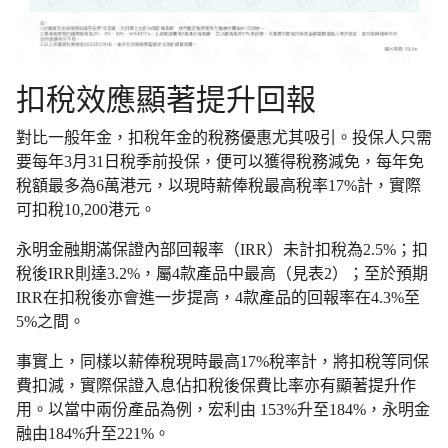
扣稅效應顯著提升回報
對比一般年金，扣稅年金的稅務優惠尤其吸引。投保人只需
要每年3月31日稅季前投保，便可以獲得稅務減免，每年免
稅額最多為6萬港元，以現時薪俸稅最高稅率17%計，實際
可扣稅10,200港元。
永明金融期滿保證內部回報率（IRR）未計扣稅為2.5%；扣
稅後IRR則達3.2%，屬4款產品中最高（見表2）；至於預期
IRR在扣稅後亦會進一步提高，4款產品的回報率在4.3%至
5%之間。
事實上，同樣以薪俸稅現時最高17%稅率計，將扣稅等同保
費扣減，實際保證入息佔扣稅後保費比率亦有顯著提升作
用。以當中兩份產品為例，宏利由 153%升至184%，永明金
融由184%升至221%。