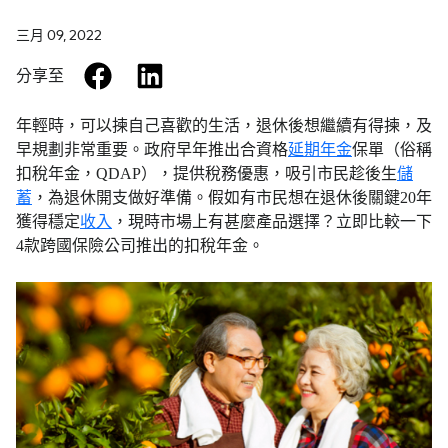
三月 09, 2022
facebook
linkedin
分享至
年輕時，可以揀自己喜歡的生活，退休後想繼續有得揀，及
早規劃非常重要。政府早年推出合資格
延期年金
保單（俗稱
扣稅年金，QDAP），提供稅務優惠，吸引市民趁後生
儲
蓄
，為退休開支做好準備。假如有市民想在退休後關鍵20年
獲得穩定
收入
，現時市場上有甚麼產品選擇？立即比較一下
4款跨國保險公司推出的扣稅年金。