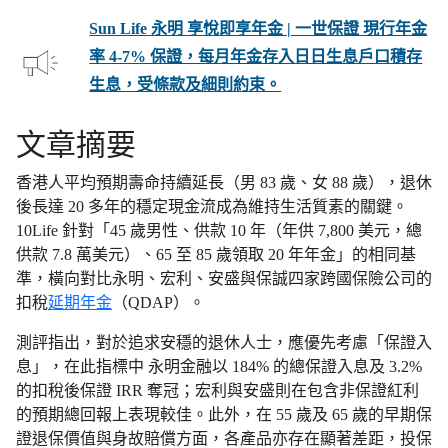
Sun Life 永明 享悅即享年金 | 一世保證 現行年金
率 4-7% 保證，每月年金存入日日生息戶口積存
生息，受條款及細則約束。
文章摘要
香港人平均預期壽命持續延長（男 83 歲、女 88 歲），退休
後長達 20 多年的穩定現金流成為維持生活質素的關鍵。
10Life 針對「45 歲男性、供款 10 年（年供 7,800 美元，總
供款 7.8 萬美元）、65 至 85 歲領取 20 年年金」的相同基
準，橫向對比永明、宏利、安盛與保誠四家跨國保險公司的
扣稅
延期年金
（QDAP）。
測評指出，對於追求安穩的退休人士，應優先考慮「保證入
息」，在此指標中 永明金融以 184% 的總保證入息及 3.2%
的扣稅後保證 IRR 奪冠；宏利與安盛則在包含非保證紅利
的預期總回報上表現較佳。此外，在 55 歲及 65 歲的早期保
證退保價值與身故賠償方面，各產品亦存在顯著差距，投保