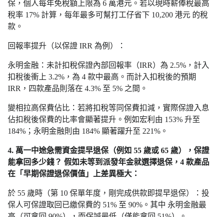
保，個人每年免稅額上限為 6 萬港元。若以現時薪俸稅最高
稅率 17% 計算，每年最多可幫打工仔省下 10,200 港元 的稅
款。
回報率提升（以保證 IRR 為例）：
永明金融：未計扣稅保證內部回報率（IRR）為 2.5%，計入
扣稅後衝上 3.2%，為 4 款中最高。而計入扣稅後的預期
IRR，四款產品則落在 4.3% 至 5% 之間。
變相拉高保費佔比：若將扣稅等同保費扣減，實際保證入息
佔扣稅後保費的比率會顯著提升。例如宏利由 153% 升至
184%；永明金融則由 184% 顯著躍升至 221%。
4. 萬一中途急需資金提早退保（例如 55 歲或 65 歲），保證
能拿回多少錢？ 假如未等到派發年金就選擇退保，4 款產品
在「早期保證退保價值」上差異極大：
於 55 歲時（第 10 保單年度，剛完成供款即提早退保）：投
保人可保證取回已繳保費的 51% 至 90%。其中 永明金融最
高（可拿回 90%），而保誠最低（僅能拿回 51%）。