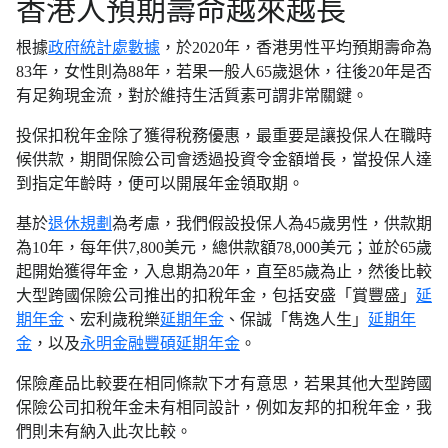
香港人預期壽命越來越長
根據
政府統計處數據
，於2020年，香港男性平均預期壽命為
83年，女性則為88年，若果一般人65歲退休，往後20年是否
有足夠現金流，對於維持生活質素可謂非常關鍵。
投保扣稅年金除了獲得稅務優惠，最重要是讓投保人在職時
候供款，期間保險公司會透過投資令金額增長，當投保人達
到指定年齡時，便可以開展年金領取期。
基於
退休規劃
為考慮，我們假設投保人為45歲男性，供款期
為10年，每年供7,800美元，總供款額78,000美元；並於65歲
起開始獲得年金，入息期為20年，直至85歲為止，然後比較
大型跨國保險公司推出的扣稅年金，包括安盛「賞豐盛」
延
期年金
、宏利歲稅樂
延期年金
、保誠「雋逸人生」
延期年
金
，以及
永明金融豐碩延期年金
。
保險產品比較要在相同條款下才有意思，若果其他大型跨國
保險公司扣稅年金未有相同設計，例如友邦的扣稅年金，我
們則未有納入此次比較。