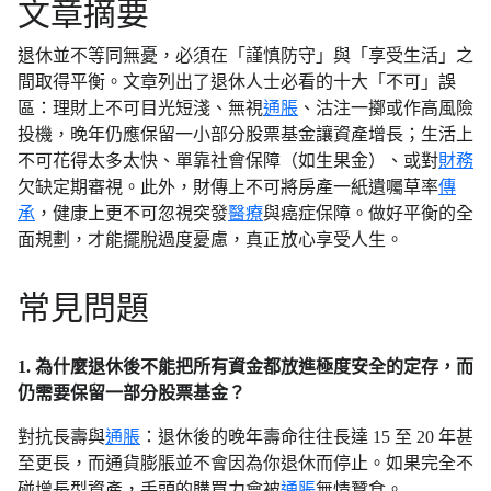
文章摘要
退休並不等同無憂，必須在「謹慎防守」與「享受生活」之
間取得平衡。文章列出了退休人士必看的十大「不可」誤
區：理財上不可目光短淺、無視
通脹
、沽注一擲或作高風險
投機，晚年仍應保留一小部分股票基金讓資產增長；生活上
不可花得太多太快、單靠社會保障（如生果金）、或對
財務
欠缺定期審視。此外，財傳上不可將房產一紙遺囑草率
傳
承
，健康上更不可忽視突發
醫療
與癌症保障。做好平衡的全
面規劃，才能擺脫過度憂慮，真正放心享受人生。
常見問題
1. 為什麼退休後不能把所有資金都放進極度安全的定存，而
仍需要保留一部分股票基金？
對抗長壽與
通脹
：退休後的晚年壽命往往長達 15 至 20 年甚
至更長，而通貨膨脹並不會因為你退休而停止。如果完全不
碰增長型資產，手頭的購買力會被
通脹
無情蠶食。