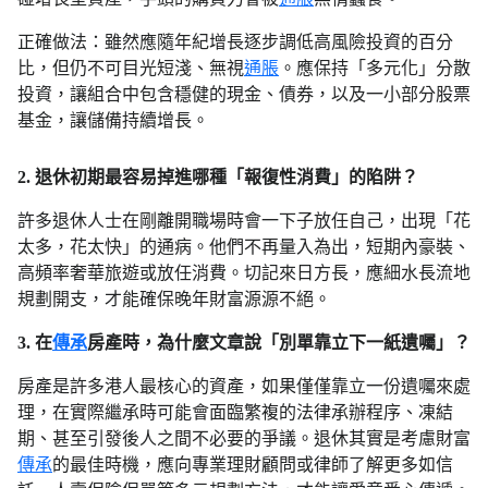
正確做法：雖然應隨年紀增長逐步調低高風險投資的百分
比，但仍不可目光短淺、無視
通脹
。應保持「多元化」分散
投資，讓組合中包含穩健的現金、債券，以及一小部分股票
基金，讓儲備持續增長。
2. 退休初期最容易掉進哪種「報復性消費」的陷阱？
許多退休人士在剛離開職場時會一下子放任自己，出現「花
太多，花太快」的通病。他們不再量入為出，短期內豪裝、
高頻率奢華旅遊或放任消費。切記來日方長，應細水長流地
規劃開支，才能確保晚年財富源源不絕。
3. 在
傳承
房產時，為什麼文章說「別單靠立下一紙遺囑」？
房產是許多港人最核心的資產，如果僅僅靠立一份遺囑來處
理，在實際繼承時可能會面臨繁複的法律承辦程序、凍結
期、甚至引發後人之間不必要的爭議。退休其實是考慮財富
傳承
的最佳時機，應向專業理財顧問或律師了解更多如信