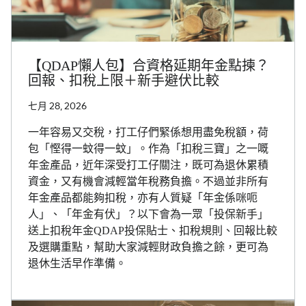
【QDAP懶人包】合資格延期年金點揀？
回報、扣稅上限＋新手避伏比較
七月 28, 2026
一年容易又交稅，打工仔們緊係想用盡免稅額，荷
包「慳得一蚊得一蚊」。作為「扣稅三寶」之一嘅
年金產品，近年深受打工仔關注，既可為退休累積
資金，又有機會減輕當年稅務負擔。不過並非所有
年金產品都能夠扣稅，亦有人質疑「年金係咪呃
人」、「年金有伏」？以下會為一眾「投保新手」
送上扣稅年金QDAP投保貼士、扣稅規則、回報比較
及選購重點，幫助大家減輕財政負擔之餘，更可為
退休生活早作準備。