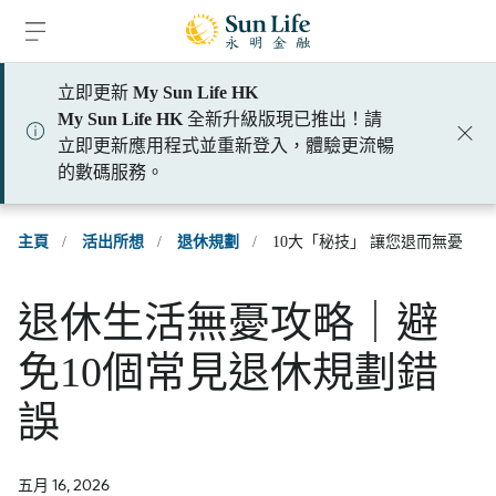
跳到登入頁面
跳到主要內容
跳到頁腳
立即更新
My Sun Life HK
My Sun Life HK
全新升級版現已推出！請
立即更新應用程式並重新登入，體驗更流暢
的數碼服務。
主頁
/
活出所想
/
退休規劃
/
10大「秘技」 讓您退而無憂
退休生活無憂攻略｜避
免10個常見退休規劃錯
誤
五月 16, 2026