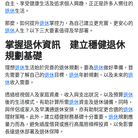
自主、享受健康生活及追求個人興趣，正正是許多人嚮往的
退休
生活。
那麼，如何提升
退休
掌控力，為自己建立更充實、更安心的
退休
人生？以下三大要素值得及早部署。
掌握退休資訊 建立穩健退休
規劃基礎
理想
退休
生活始於完善的退休規劃。要為
退休
做好準備，首
先需要了解自己的
退休
目標、
退休
年齡規劃，以及未來的
退
休
收入需要。
透過檢視個人及家庭資產、收入與支出狀況，以及預算
退休
後的生活模式，有助計算所需
退休
資金及退休儲備。同時，
與伴侶或家人及早溝通退休安排，亦有助制定更合適的
退休
理財策略。此外，建立穩健財務基礎十分重要。
退休
規劃應
量力而為，避免過度借貸或進行高風險槓桿投資，以免影響
長遠退休部署及退休保障。