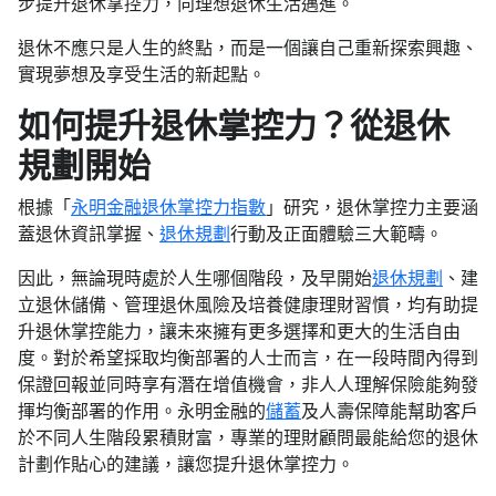
步提升退休掌控力，向理想退休生活邁進。
退休不應只是人生的終點，而是一個讓自己重新探索興趣、
實現夢想及享受生活的新起點。
如何提升退休掌控力？從退休
規劃開始
根據「
永明金融退休掌控力指數
」研究，退休掌控力主要涵
蓋退休資訊掌握、
退休規劃
行動及正面體驗三大範疇。
因此，無論現時處於人生哪個階段，及早開始
退休規劃
、建
立退休儲備、管理退休風險及培養健康理財習慣，均有助提
升退休掌控能力，讓未來擁有更多選擇和更大的生活自由
度。對於希望採取均衡部署的人士而言，在一段時間內得到
保證回報並同時享有潛在增值機會，非人人理解保險能夠發
揮均衡部署的作用。永明金融的
儲蓄
及人壽保障能幫助客戶
於不同人生階段累積財富，專業的理財顧問最能給您的退休
計劃作貼心的建議，讓您提升退休掌控力。