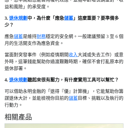
益和風險」的承受度。
3.
退休規劃
中，為什麼「應急
儲蓄
」這麼重要？要準備多
少？
應急
儲蓄
是維持
財務
穩定的安全網。一般建議預留 3 至 6 個
月的生活開支作為應急資金。
當面對突發事件（例如疫情期間
收入
大減或失去工作）或意
外時，這筆錢能幫助你過渡艱難時期，確保不會打亂原本的
退休部署。
4.
退休規劃
聽起來很有壓力，有什麼實用工具可以幫忙？
可以借助永明金融的「退得『優』計算機」，它能幫助你籌
謀退休大計，並能檢視你目前的
儲蓄
目標、挑戰以及執行的
行動力。
相關產品