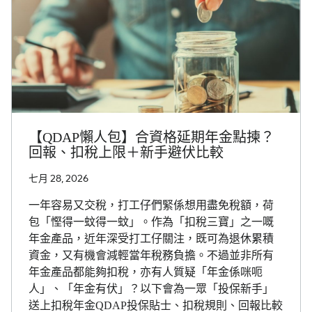
【QDAP懶人包】合資格延期年金點揀？
回報、扣稅上限＋新手避伏比較
七月 28, 2026
一年容易又交稅，打工仔們緊係想用盡免稅額，荷
包「慳得一蚊得一蚊」。作為「扣稅三寶」之一嘅
年金產品，近年深受打工仔關注，既可為退休累積
資金，又有機會減輕當年稅務負擔。不過並非所有
年金產品都能夠扣稅，亦有人質疑「年金係咪呃
人」、「年金有伏」？以下會為一眾「投保新手」
送上扣稅年金QDAP投保貼士、扣稅規則、回報比較