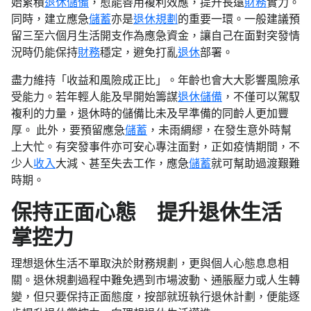
始累積
退休儲備
，愈能善用複利效應，提升長遠
財務
實力。
同時，建立應急
儲蓄
亦是
退休規劃
的重要一環。一般建議預
留三至六個月生活開支作為應急資金，讓自己在面對突發情
況時仍能保持
財務
穩定，避免打亂
退休
部署。
盡力維持「收益和風險成正比」。年齡也會大大影響風險承
受能力。若年輕人能及早開始籌謀
退休儲備
，不僅可以駕馭
複利的力量，退休時的儲備比未及早準備的同齡人更加豐
厚。 此外，要預留應急
儲蓄
，未雨綢繆，在發生意外時幫
上大忙。有突發事件亦可安心專注面對，正如疫情期間，不
少人
收入
大減、甚至失去工作，應急
儲蓄
就可幫助過渡艱難
時期。
保持正面心態 提升退休生活
掌控力
理想退休生活不單取決於財務規劃，更與個人心態息息相
關。退休規劃過程中難免遇到市場波動、通脹壓力或人生轉
變，但只要保持正面態度，按部就班執行退休計劃，便能逐