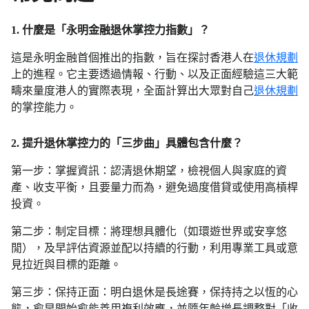
1. 什麼是「永明金融退休掌控力指數」？
這是永明金融首個推出的指數，旨在探討香港人在
退休規劃
上的進程。它主要透過情報、行動、以及正面經驗這三大範
疇來量度港人的實際表現，全面計算出大眾對自己
退休規劃
的掌控能力。
2. 提升退休掌控力的「三步曲」具體包含什麼？
第一步：掌握資訊：認清退休期望，檢視個人與家庭的資
產、收支平衡，且要量力而為，避免過度借貸或使用高槓桿
投資。
第二步：制定目標：將理想具體化（如環遊世界或安享悠
閒），及早評估資源並配以持續的行動，利用專業工具或意
見拉近與目標的距離。
第三步：保持正面：明白退休是長途賽，保持持之以恆的心
態，愈早開始愈能善用複利效應，並隨年齡增長調整對「收