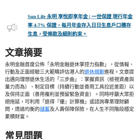
Sun Life 永明 享悅即享年金 | 一世保證 現行年金
率 4-7% 保證，每月年金存入日日生息戶口積存
生息，受條款及細則約束。
文章摘要
永明金融首度公佈「永明金融退休掌控力指數」，從情報、
行動及正面經驗三大範疇評估港人的
退休規劃
進程。文章提
出邁向理想退休生活的「三步曲」：掌握資訊（檢視資產與
量力而為）、制定目標（持續行動並善用工具拉近差距）以
及保持正面（善用複利並預留緊急資金）。同時呼籲大眾拒
絕拖延，可利用「退得『優』計算機」或諮詢專業理財顧
問，透過均衡的
儲蓄
及人壽保障保險，在人生不同階段穩定
累積財富。
常見問題