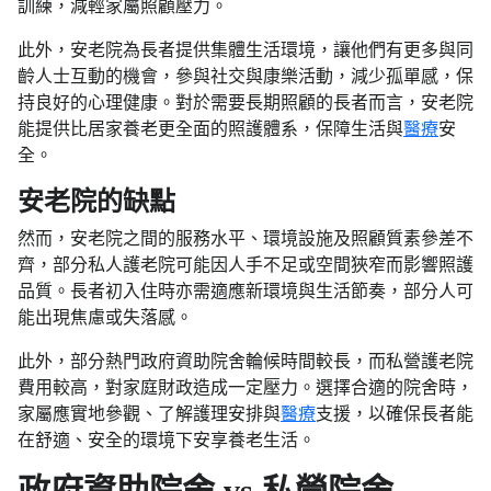
訓練，減輕家屬照顧壓力。
此外，安老院為長者提供集體生活環境，讓他們有更多與同
齡人士互動的機會，參與社交與康樂活動，減少孤單感，保
持良好的心理健康。對於需要長期照顧的長者而言，安老院
能提供比居家養老更全面的照護體系，保障生活與
醫療
安
全。
安老院的缺點
然而，安老院之間的服務水平、環境設施及照顧質素參差不
齊，部分私人護老院可能因人手不足或空間狹窄而影響照護
品質。長者初入住時亦需適應新環境與生活節奏，部分人可
能出現焦慮或失落感。
此外，部分熱門政府資助院舍輪候時間較長，而私營護老院
費用較高，對家庭財政造成一定壓力。選擇合適的院舍時，
家屬應實地參觀、了解護理安排與
醫療
支援，以確保長者能
在舒適、安全的環境下安享養老生活。
政府資助院舍 vs 私營院舍