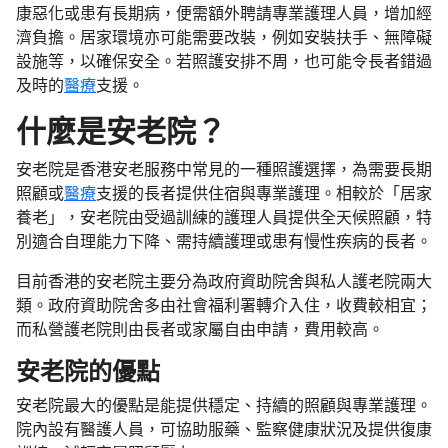
康惡化或患有長期病，便需額外聘請專業護理人員，增加經
濟負擔。居家環境亦可能需要改裝，例如安裝扶手、無障礙
設施等，以確保安全。若照護安排不周，也可能令長者錯過
及時的
醫療
支援。
什麼是安老院？
安老院是香港安老服務中常見的一種照護選擇，為需要長期
照顧或
醫療
支援的長者提供住宿與專業護理。相較於「居家
養老」，安老院由受過訓練的護理人員提供全天候照顧，特
別適合自理能力下降、需持續護理或患有慢性疾病的長者。
目前香港的安老院主要分為政府資助院舍與私人護老院兩大
類。政府資助院舍多由社會福利署轉介入住，收費較相宜；
而私營護老院則由長者或家屬自由申請，費用較高。
安老院的優點
安老院最大的優點是能提供穩定、持續的照顧與專業護理。
院內設有醫護人員，可協助服藥、監察健康狀況及提供復康