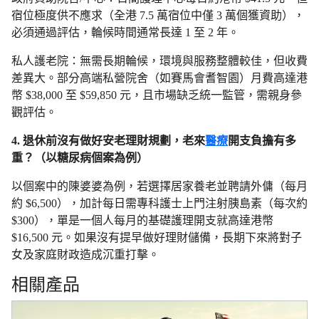
宿位極度供不應求（全港 7.5 萬宿位中僅 3 萬個獲資助），
必須通過評估，輪候時間通常長達 1 至 2 年。
私人護老院：無需長期輪候，環境與服務整體較佳，但收費
差異大。部分高端私營院舍（如賽馬會耆智園）月費高達港
幣 $38,000 至 $59,850 元，且市場缺乏統一監管，需親身參
觀評估。
4. 退休前沒有做好安老理財規劃，老來
醫療
開支負擔有多
重？（以糖尿病個案為例）
以個案中的陳婆婆為例，若選擇居家養老並聘請外傭（每月
約 $6,500），加計每日需專科護士上門注射胰島素（每次約
$300），單是一個人每月的基礎護理開支就高達港幣
$16,500 元。如果沒有提早做好理財儲備，長期下來將對子
女及家庭財政造成沉重打擊。
相關產品