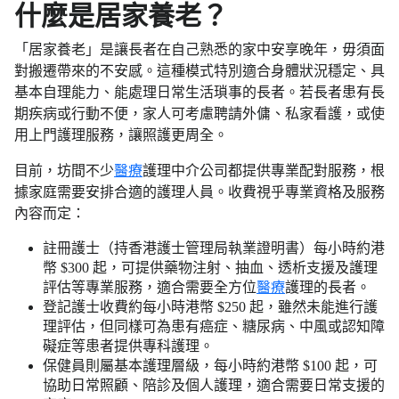
什麼是居家養老？
「居家養老」是讓長者在自己熟悉的家中安享晚年，毋須面
對搬遷帶來的不安感。這種模式特別適合身體狀況穩定、具
基本自理能力、能處理日常生活瑣事的長者。若長者患有長
期疾病或行動不便，家人可考慮聘請外傭、私家看護，或使
用上門護理服務，讓照護更周全。
目前，坊間不少
醫療
護理中介公司都提供專業配對服務，根
據家庭需要安排合適的護理人員。收費視乎專業資格及服務
內容而定：
註冊護士（持香港護士管理局執業證明書）每小時約港
幣 $300 起，可提供藥物注射、抽血、透析支援及護理
評估等專業服務，適合需要全方位
醫療
護理的長者。
登記護士收費約每小時港幣 $250 起，雖然未能進行護
理評估，但同樣可為患有癌症、糖尿病、中風或認知障
礙症等患者提供專科護理。
保健員則屬基本護理層級，每小時約港幣 $100 起，可
協助日常照顧、陪診及個人護理，適合需要日常支援的