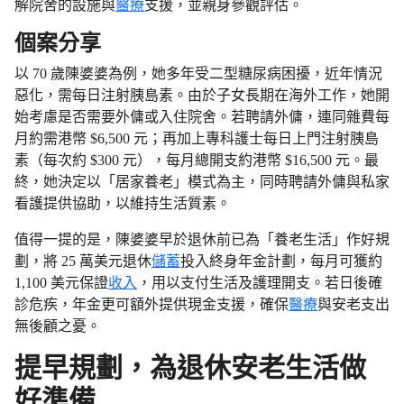
解院舍的設施與
醫療
支援，並親身參觀評估。
個案分享
以 70 歲陳婆婆為例，她多年受二型糖尿病困擾，近年情況
惡化，需每日注射胰島素。由於子女長期在海外工作，她開
始考慮是否需要外傭或入住院舍。若聘請外傭，連同雜費每
月約需港幣 $6,500 元；再加上專科護士每日上門注射胰島
素（每次約 $300 元），每月總開支約港幣 $16,500 元。最
終，她決定以「居家養老」模式為主，同時聘請外傭與私家
看護提供協助，以維持生活質素。
值得一提的是，陳婆婆早於退休前已為「養老生活」作好規
劃，將 25 萬美元退休
儲蓄
投入終身年金計劃，每月可獲約
1,100 美元保證
收入
，用以支付生活及護理開支。若日後確
診危疾，年金更可額外提供現金支援，確保
醫療
與安老支出
無後顧之憂。
提早規劃，為退休安老生活做
好準備