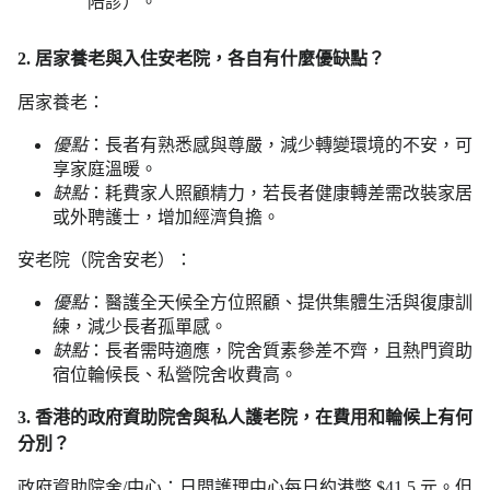
陪診）。
2. 居家養老與入住安老院，各自有什麼優缺點？
居家養老：
優點
：長者有熟悉感與尊嚴，減少轉變環境的不安，可
享家庭溫暖。
缺點
：耗費家人照顧精力，若長者健康轉差需改裝家居
或外聘護士，增加經濟負擔。
安老院（院舍安老）：
優點
：醫護全天候全方位照顧、提供集體生活與復康訓
練，減少長者孤單感。
缺點
：長者需時適應，院舍質素參差不齊，且熱門資助
宿位輪候長、私營院舍收費高。
3. 香港的政府資助院舍與私人護老院，在費用和輪候上有何
分別？
政府資助院舍/中心：日間護理中心每日約港幣 $41.5 元。但