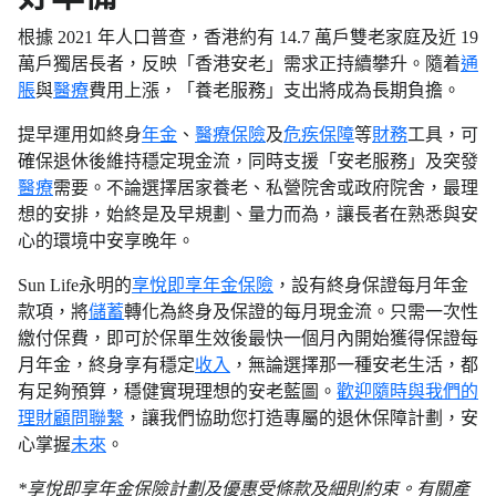
根據 2021 年人口普查，香港約有 14.7 萬戶雙老家庭及近 19
萬戶獨居長者，反映「香港安老」需求正持續攀升。隨着
通
脹
與
醫療
費用上漲，「養老服務」支出將成為長期負擔。
提早運用如終身
年金
、
醫療保險
及
危疾保障
等
財務
工具，可
確保退休後維持穩定現金流，同時支援「安老服務」及突發
醫療
需要。不論選擇居家養老、私營院舍或政府院舍，最理
想的安排，始終是及早規劃、量力而為，讓長者在熟悉與安
心的環境中安享晚年。
Sun Life永明的
享悅即享年金保險
，設有終身保證每月年金
款項，將
儲蓄
轉化為終身及保證的每月現金流。只需一次性
繳付保費，即可於保單生效後最快一個月內開始獲得保證每
月年金，終身享有穩定
收入
，無論選擇那一種安老生活，都
有足夠預算，穩健實現理想的安老藍圖。
歡迎隨時與我們的
理財顧問聯繫
，讓我們協助您打造專屬的退休保障計劃，安
心掌握
未來
。
*享悅即享年金保險計劃及優惠受條款及細則約束。有關產