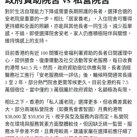
對於生活自理能力下降或需要長期照護的長者，選擇合適的
安老院是重要的一步。相比「居家養老」，入住院舍可獲得
更持續和全面的照顧，亦能與其他長者一同生活，減少孤單
感。不過，即使選擇院舍安老，家人仍應積極陪伴與關懷，
維持情感上的支持。
目前香港約有近 100 間獲社會福利署資助的長者日間護理中
心，提供膳食、復康運動及社交活動等安老服務，每日收費
約港幣 $41.5 元。然而，政府資助宿位供應有限，長者須經
醫務社工進行「安老服務統一評估」後，輪候時間通常長達
1 至 2 年，部分熱門院舍更需等候更久。目前全港約有 7.5
萬個宿位，當中僅約 3 萬個屬於政府資助，名額極為有限。
相比之下，香港的「私人護老院」選擇更多，但收費差異較
大。部分高端私營院舍（如賽馬會耆智園）月費約港幣
$38,000 至 $59,850 元，視乎房型及服務內容而定。私營院
舍在環境與服務質素方面整體較佳，但因缺乏統一監管，服
務水平參差不齊，且費用較高。建議家屬在選擇前應仔細了