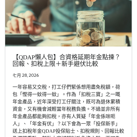
【QDAP懶人包】合資格延期年金點揀？
回報、扣稅上限＋新手避伏比較
七月 28, 2026
一年容易又交稅，打工仔們緊係想用盡免稅額，荷
包「慳得一蚊得一蚊」。作為「扣稅三寶」之一嘅
年金產品，近年深受打工仔關注，既可為退休累積
資金，又有機會減輕當年稅務負擔。不過並非所有
年金產品都能夠扣稅，亦有人質疑「年金係咪呃
人」、「年金有伏」？以下會為一眾「投保新手」
送上扣稅年金QDAP投保貼士、扣稅規則、回報比較