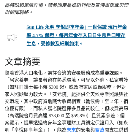
品特點和風險詳情，請參閱產品推銷刊物及宣傳單張或與理
財顧問聯絡。
Sun Life 永明 享悅即享年金 | 一世保證 現行年金
率 4-7% 保證，每月年金存入日日生息戶口積存
生息，受條款及細則約束。
文章摘要
隨着香港人口老化，選擇合適的安老服務成為重要課題。
「居家養老」讓長者留在熟悉環境，可配以外傭、私家看護
（如註冊護士每小時 $300 起）或政府家居照顧服務，但對
家人照顧壓力較大。「安老院」能提供全天候專業照護與社
交環境，其中政府資助院舍收費相宜（輪候需 1 至 2 年，宿
位極有限），而私人護老院選擇多且品質較佳，但收費高昂
（高端院舍月費高達 $38,000 至 $59,850）且質素參差。個
案顯示，提早透過終身年金等理財工具鎖定保證月入（如永
明「享悅即享年金」），能為
未來
的安老與
醫療
開支提供穩