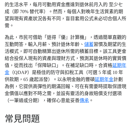
的生活水平，每月可動用資金應達到退休前月入的 至少七
成（即 70% 替代率）。然而，每個人對晚年生活質素的期
望與現有資產狀況各有不同，盲目套用公式未必切合個人所
需。
為此，市民可借助「退得『優』計算機」，透過簡單直觀的
互動問答，輸入月薪、預計退休年齡、
儲蓄
習慣及期望的生
活模式，即可自動精算出退休所需的積蓄目標。該工具更會
結合投保人現有的資產與理財方式，預測其退休時的實質價
值，從而找出「保障缺口」。在補足缺口時，合資格
延期年
金
（QDAP）是極佳的防守與扣稅工具（可選 5 年或 10 年
供款期，65 歲起派發）。以永明金融的豐碩
延期年金
計劃
為例，它提供高彈性的期滿回報、可在有需要時提取保證現
金價值以應對不時之需，並設有靈活的身故賠償支付選項
（一筆過或分期），確保心意能妥善
傳承
。
常見問題