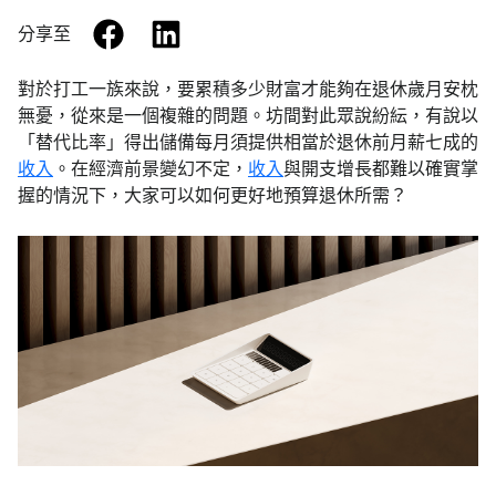
facebook
linkedin
分享至
對於打工一族來說，要累積多少財富才能夠在退休歲月安枕
無憂，從來是一個複雜的問題。坊間對此眾說紛紜，有說以
「替代比率」得出儲備每月須提供相當於退休前月薪七成的
收入
。在經濟前景變幻不定，
收入
與開支增長都難以確實掌
握的情況下，大家可以如何更好地預算退休所需？