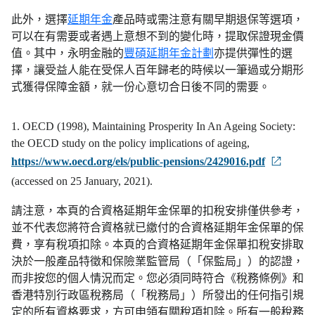
此外，選擇
延期年金
產品時或需注意有關早期退保等選項，
可以在有需要或者遇上意想不到的變化時，提取保證現金價
值。其中，永明金融的
豐碩延期年金計劃
亦提供彈性的選
擇，讓受益人能在受保人百年歸老的時候以一筆過或分期形
式獲得保障金額，就一份心意切合日後不同的需要。
1. OECD (1998), Maintaining Prosperity In An Ageing Society:
the OECD study on the policy implications of ageing,
https://www.oecd.org/els/public-pensions/2429016.pdf
(accessed on 25 January, 2021).
請注意，本頁的合資格延期年金保單的扣稅安排僅供參考，
並不代表您將符合資格就已繳付的合資格延期年金保單的保
費，享有稅項扣除。本頁的合資格延期年金保單扣稅安排取
決於一般產品特徵和保險業監管局（「保監局」）的認證，
而非按您的個人情況而定。您必須同時符合《稅務條例》和
香港特別行政區稅務局（「稅務局」）所發出的任何指引規
定的所有資格要求，方可申領有關稅項扣除。所有一般稅務