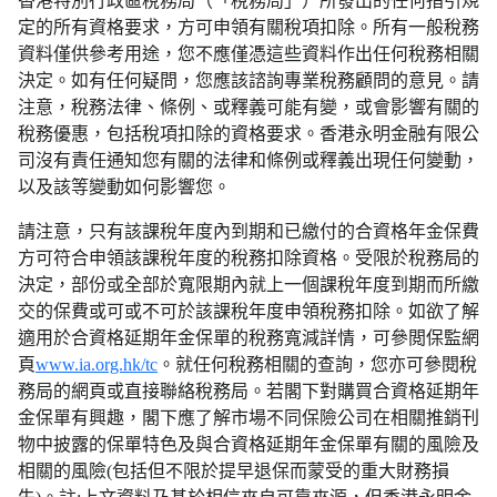
香港特別行政區稅務局（「稅務局」）所發出的任何指引規
定的所有資格要求，方可申領有關稅項扣除。所有一般稅務
資料僅供參考用途，您不應僅憑這些資料作出任何稅務相關
決定。如有任何疑問，您應該諮詢專業稅務顧問的意見。請
注意，稅務法律、條例、或釋義可能有變，或會影響有關的
稅務優惠，包括稅項扣除的資格要求。香港永明金融有限公
司沒有責任通知您有關的法律和條例或釋義出現任何變動，
以及該等變動如何影響您。
請注意，只有該課稅年度內到期和已繳付的合資格年金保費
方可符合申領該課稅年度的稅務扣除資格。受限於稅務局的
決定，部份或全部於寬限期內就上一個課稅年度到期而所繳
交的保費或可或不可於該課稅年度申領稅務扣除。如欲了解
適用於合資格延期年金保單的稅務寬減詳情，可參閲保監網
頁
www.ia.org.hk/tc
。就任何稅務相關的查詢，您亦可參閱稅
務局的網頁或直接聯絡稅務局。若閣下對購買合資格延期年
金保單有興趣，閣下應了解市場不同保險公司在相關推銷刊
物中披露的保單特色及與合資格延期年金保單有關的風險及
相關的風險(包括但不限於提早退保而蒙受的重大財務損