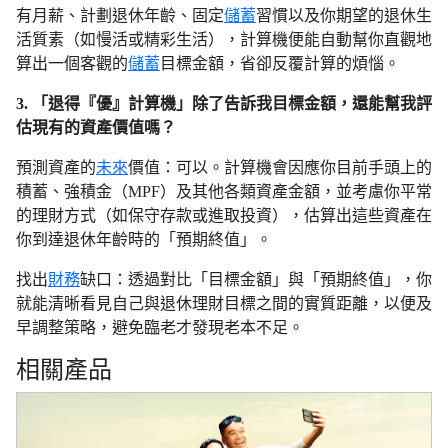
有月薪、計劃退休年齡、固定
儲蓄
習慣以及你期望的退休生
活質素（如慢活或精彩生活），計算機便能自動幫你直觀地
算出一個客觀的
儲蓄
目標金額，省卻反覆計算的煩惱。
3. 「退得『優』計算機」除了告訴我目標金額，還能幫我評
估現有的資產價值嗎？
預測資產的
未來
價值：可以。計算機會因應你目前手頭上的
積蓄、強積金（MPF）及其他各類資產金額，並考慮你平常
的理財方式（如保守存款或進取投資），估算出這些資產在
你到達退休年齡時的「預期終值」。
找出
財務
缺口：透過對比「目標金額」與「預期終值」，你
就能清晰看見自己與退休理財目標之間的實質距離，以便及
早調整策略，避免臨老才發現老本不足。
相關產品