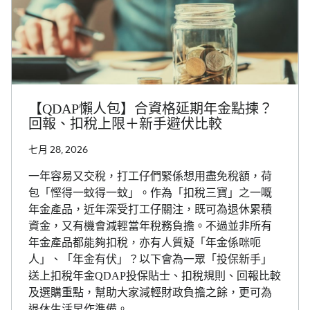
【QDAP懶人包】合資格延期年金點揀？
回報、扣稅上限＋新手避伏比較
七月 28, 2026
一年容易又交稅，打工仔們緊係想用盡免稅額，荷
包「慳得一蚊得一蚊」。作為「扣稅三寶」之一嘅
年金產品，近年深受打工仔關注，既可為退休累積
資金，又有機會減輕當年稅務負擔。不過並非所有
年金產品都能夠扣稅，亦有人質疑「年金係咪呃
人」、「年金有伏」？以下會為一眾「投保新手」
送上扣稅年金QDAP投保貼士、扣稅規則、回報比較
及選購重點，幫助大家減輕財政負擔之餘，更可為
退休生活早作準備。