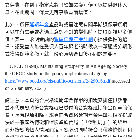
交保費，在到了指定歲數（譬如65歲）便可以提供退休入
息。在此期間，保費更可享收益而增值。
此外，選擇
延期年金
產品時或需注意有關早期退保等選項，
可以在有需要或者遇上意想不到的變化時，提取保證現金價
值。其中，永明金融的
豐碩延期年金計劃
亦提供彈性的選
擇，讓受益人能在受保人百年歸老的時候以一筆過或分期形
式獲得保障金額，就一份心意切合日後不同的需要。
1. OECD (1998), Maintaining Prosperity In An Ageing Society:
the OECD study on the policy implications of ageing,
https://www.oecd.org/els/public-pensions/2429016.pdf
(accessed
on 25 January, 2021).
請注意，本頁的合資格延期年金保單的扣稅安排僅供參考，
並不代表您將符合資格就已繳付的合資格延期年金保單的保
費，享有稅項扣除。本頁的合資格延期年金保單扣稅安排取
決於一般產品特徵和保險業監管局（「保監局」）的認證，
而非按您的個人情況而定。您必須同時符合《稅務條例》和