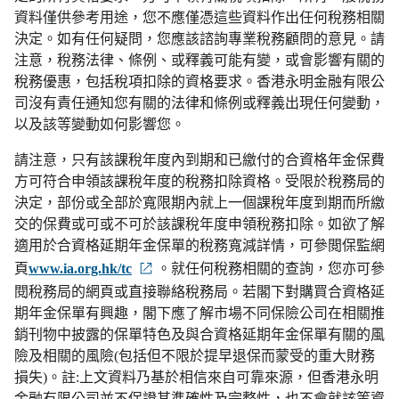
資料僅供參考用途，您不應僅憑這些資料作出任何稅務相關
決定。如有任何疑問，您應該諮詢專業稅務顧問的意見。請
注意，稅務法律、條例、或釋義可能有變，或會影響有關的
稅務優惠，包括稅項扣除的資格要求。香港永明金融有限公
司沒有責任通知您有關的法律和條例或釋義出現任何變動，
以及該等變動如何影響您。
請注意，只有該課稅年度內到期和已繳付的合資格年金保費
方可符合申領該課稅年度的稅務扣除資格。受限於稅務局的
決定，部份或全部於寬限期內就上一個課稅年度到期而所繳
交的保費或可或不可於該課稅年度申領稅務扣除。如欲了解
適用於合資格延期年金保單的稅務寬減詳情，可參閲保監網
頁
www.ia.org.hk/tc
。就任何稅務相關的查詢，您亦可參
閱稅務局的網頁或直接聯絡稅務局。若閣下對購買合資格延
期年金保單有興趣，閣下應了解市場不同保險公司在相關推
銷刊物中披露的保單特色及與合資格延期年金保單有關的風
險及相關的風險(包括但不限於提早退保而蒙受的重大財務
損失)。註:上文資料乃基於相信來自可靠來源，但香港永明
金融有限公司並不保證其準確性及完整性，也不會就該等資