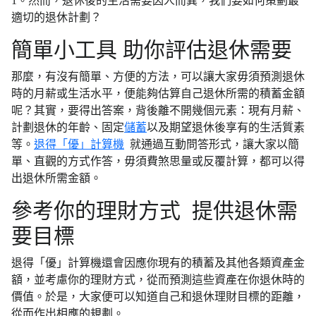
1。然而，退休後的生活需要因人而異，我們要如何策劃最
適切的退休計劃？
簡單小工具 助你評估退休需要
那麼，有沒有簡單、方便的方法，可以讓大家毋須預測退休
時的月薪或生活水平，便能夠估算自己退休所需的積蓄金額
呢？其實，要得出答案，背後離不開幾個元素：現有月薪、
計劃退休的年齡、固定
儲蓄
以及期望退休後享有的生活質素
等。
退得「優」計算機
就通過互動問答形式，讓大家以簡
單、直觀的方式作答，毋須費煞思量或反覆計算，都可以得
出退休所需金額。
參考你的理財方式 提供退休需
要目標
退得「優」計算機還會因應你現有的積蓄及其他各類資產金
額，並考慮你的理財方式，從而預測這些資產在你退休時的
價值。於是，大家便可以知道自己和退休理財目標的距離，
從而作出相應的規劃。