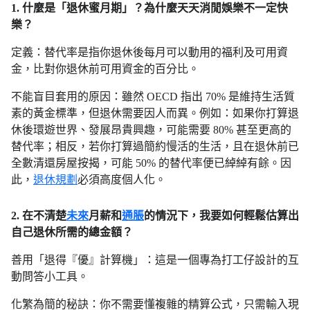
1. 什麼是「退休蜜月期」？為什麼天天消閒娛樂不一定快
樂？
定義：替代率是指你退休後每月可以動用的福利及可用資
金，比對你退休前可用資金的百分比。
不能盲目套用的原因：雖然 OECD 指出 70% 是維持生活質
素的黃金標準，但退休需要因人而異。例如：如果你打算退
休後環遊世界、發展昂貴興趣，可能需要 80% 甚至更高的
替代率；相反，若你打算過簡約慢活的生活，且在退休前已
全數清還房屋按揭，可能 50% 的替代率便已綽綽有餘。因
此，
退休規劃
必須高度個人化。
2. 在不清楚
未來
月薪和
通脹
的情況下，我要如何輕鬆估算出
自己退休所需的總金額？
善用「退得『優』計算機」：這是一個專為打工仔設計的互
動問答小工具。
化繁為簡的秘訣：你不需要懂複雜的精算公式，只需輸入現