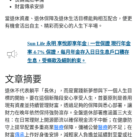
財富傳承安排
當退休資產、退休保障及退休生活目標能夠相互配合，便更
有機會活出自主、精彩而安心的人生下半場。
Sun Life 永明 享悅即享年金 | 一世保證 現行年金
率 4-7% 保證，每月年金存入日日生息戶口積存
生息，受條款及細則約束。
文章摘要
退休不代表躺平「長休」，而是實踐新夢想與下一個人生目
標的開始。要在這個新階段安心享受人生，首要原則是善用
現有資產並持續管理財富，透過足夠的保障與悉心部署，讓
財力在晚年依然保持強勢滾存。全盤退休部署應涵蓋三大支
柱：在日常理財上開源節流以確保現金流不中斷；在健康防
守上提早配置多重商業
醫療
保障，彌補公營
醫療
的不足；在
財富
傳承
上作好身後安排，減輕家人負擔並延續對至愛或社