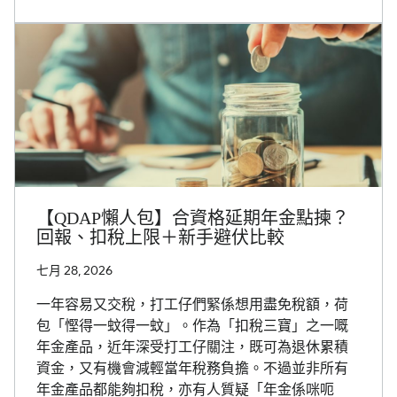
【QDAP懶人包】合資格延期年金點揀？
回報、扣稅上限＋新手避伏比較
七月 28, 2026
一年容易又交稅，打工仔們緊係想用盡免稅額，荷
包「慳得一蚊得一蚊」。作為「扣稅三寶」之一嘅
年金產品，近年深受打工仔關注，既可為退休累積
資金，又有機會減輕當年稅務負擔。不過並非所有
年金產品都能夠扣稅，亦有人質疑「年金係咪呃