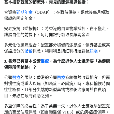
基本按部就班的節流外，常見的開源渠道包括：
合資格
延期年金
（QDAP）：在職時供款，退休後每月領取
保證的固定年金。
安老按揭（逆按揭）：將香港的自置物業抵押，在不搬走、
繼續自住的前提下，每月向銀行領取長線現金流。
多元化低風險組合：配置部分穩健的派息股、債券基金或高
保證成分的
儲蓄
保險，利用利息與紅利持續對抗
通脹
。
3. 香港已有基本公營
醫療
，為什麼退休人士還需要「為健康
保障所需鋪路」？
公營
醫療
的限制：香港的公營
醫療
系統雖然收費相宜，但面
對慢性病或重大疾病（如癌症、心臟病）時，專科輪候時間
往往極長，且部分尖端的新型藥物或標靶治療屬於自費項
目，未必在政府資助之列。
多重保障的必要性：為了萬無一失，退休人士應及早配置充
足的商業住院保險（如自願醫保 VHIS）或危疾/癌症保障。