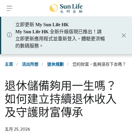
跳到登入頁面
跳到主要內容
跳到頁腳
立即更新
My Sun Life HK
My Sun Life HK
全新升級版現已推出！請
立即更新應用程式並重新登入，體驗更流暢
的數碼服務。
主頁
/
活出所想
/
退休規劃
/
您的財富，能夠滾存下去嗎？
退休儲備夠用一生嗎？
如何建立持續退休收入
及守護財富傳承
五月 25, 2026