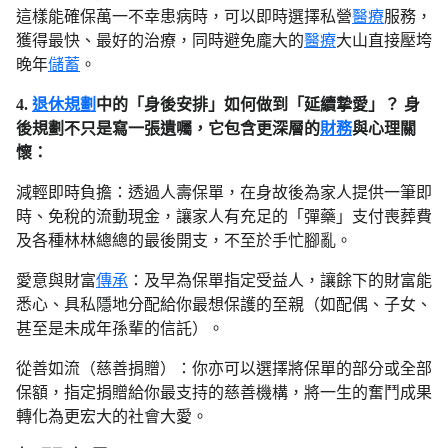
這樣能確保萬一不幸患病時，可以即時選擇私營
醫療
服務，
獲得最快、最好的治療，同時避免龐大的
醫療
大山直接壓垮
晚年
儲蓄
。
4.
退休規劃
中的「身後安排」如何做到「延續摯愛」？ 身
後規劃不只是寫一張遺囑，它包含更深層的
財務
與心理關
懷：
減輕即時負擔：透過人壽保單，在身故後為家人提供一筆即
時、免稅的流動現金，讓家人有充足的「彈藥」支付喪葬費
及各種林林總總的最後開支，不至於手忙腳亂。
愛意與財富
傳承
：及早為保單指定受益人，讓餘下的財富能
悉心、具私隱地分配給你最想保護的至親（如配偶、子女、
甚至是未成年孫輩的信託）。
從善如流（慈善捐贈）：你亦可以選擇將保單的部分或全部
保額，指定捐贈給你最支持的慈善機構，將一生的奮鬥成果
轉化為更宏大的社會大愛。