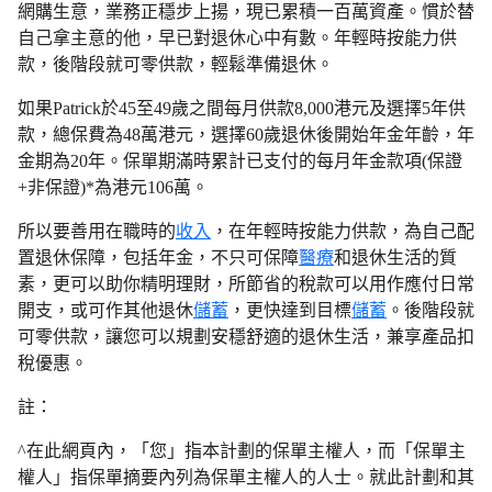
網購生意，業務正穩步上揚，現已累積一百萬資產。慣於替
自己拿主意的他，早已對退休心中有數。年輕時按能力供
款，後階段就可零供款，輕鬆準備退休。
如果Patrick於45至49歲之間每月供款8,000港元及選擇5年供
款，總保費為48萬港元，選擇60歲退休後開始年金年齡，年
金期為20年。保單期滿時累計已支付的每月年金款項(保證
+非保證)*為港元106萬。
所以要善用在職時的
收入
，在年輕時按能力供款，為自己配
置退休保障，包括年金，不只可保障
醫療
和退休生活的質
素，更可以助你精明理財，所節省的稅款可以用作應付日常
開支，或可作其他退休
儲蓄
，更快達到目標
儲蓄
。後階段就
可零供款，讓您可以規劃安穩舒適的退休生活，兼享產品扣
稅優惠。
註：
^在此網頁內，「您」指本計劃的保單主權人，而「保單主
權人」指保單摘要內列為保單主權人的人士。就此計劃和其