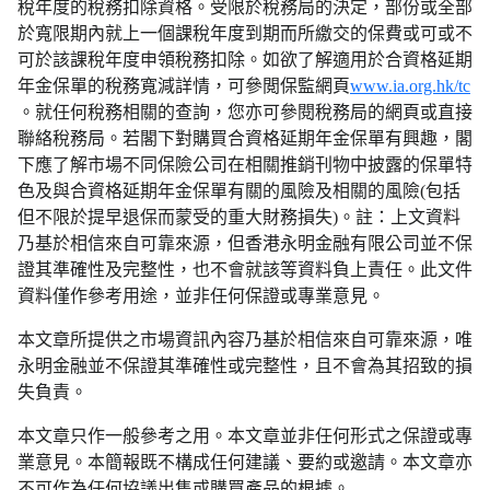
稅年度的稅務扣除資格。受限於稅務局的決定，部份或全部
於寬限期內就上一個課稅年度到期而所繳交的保費或可或不
可於該課稅年度申領稅務扣除。如欲了解適用於合資格延期
年金保單的稅務寬減詳情，可參閲保監網頁
www.ia.org.hk/tc
。就任何稅務相關的查詢，您亦可參閱稅務局的網頁或直接
聯絡稅務局。若閣下對購買合資格延期年金保單有興趣，閣
下應了解市場不同保險公司在相關推銷刊物中披露的保單特
色及與合資格延期年金保單有關的風險及相關的風險(包括
但不限於提早退保而蒙受的重大財務損失)。註：上文資料
乃基於相信來自可靠來源，但香港永明金融有限公司並不保
證其準確性及完整性，也不會就該等資料負上責任。此文件
資料僅作參考用途，並非任何保證或專業意見。
本文章所提供之市場資訊內容乃基於相信來自可靠來源，唯
永明金融並不保證其準確性或完整性，且不會為其招致的損
失負責。
本文章只作一般參考之用。本文章並非任何形式之保證或專
業意見。本簡報既不構成任何建議、要約或邀請。本文章亦
不可作為任何協議出售或購買產品的根據。