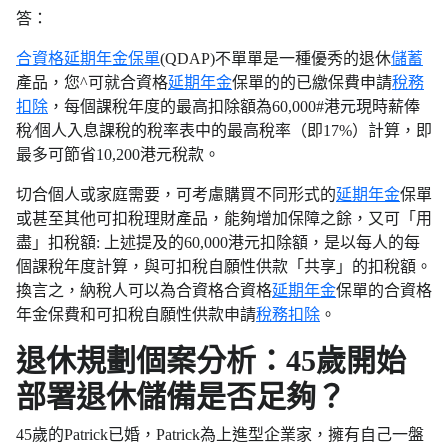
答：
合資格延期年金保單
(QDAP)不單單是一種優秀的退休
儲蓄
產品，您^可就合資格
延期年金
保單的的已繳保費申請
稅務
扣除
，每個課稅年度的最高扣除額為60,000#港元現時薪俸
稅∕個人入息課稅的稅率表中的最高稅率（即17%）計算，即
最多可節省10,200港元稅款。
切合個人或家庭需要，可考慮購買不同形式的
延期年金
保單
或甚至其他可扣稅理財產品，能夠增加保障之餘，又可「用
盡」扣稅額: 上述提及的60,000港元扣除額，是以每人的每
個課稅年度計算，與可扣稅自願性供款「共享」的扣稅額。
換言之，納稅人可以為合資格合資格
延期年金
保單的合資格
年金保費和可扣稅自願性供款申請
稅務扣除
。
退休規劃個案分析：45歲開始
部署退休儲備是否足夠？
45歲的Patrick已婚，Patrick為上進型企業家，擁有自己一盤