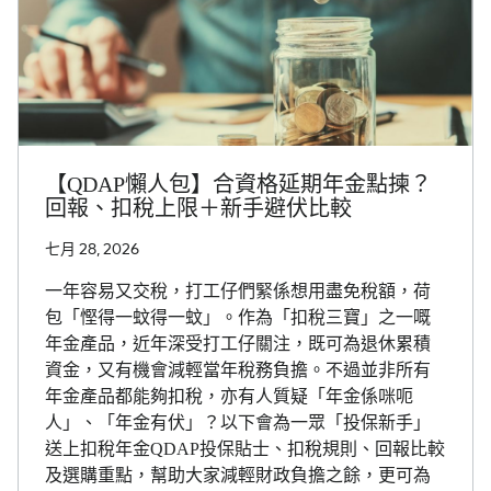
【QDAP懶人包】合資格延期年金點揀？
回報、扣稅上限＋新手避伏比較
七月 28, 2026
一年容易又交稅，打工仔們緊係想用盡免稅額，荷
包「慳得一蚊得一蚊」。作為「扣稅三寶」之一嘅
年金產品，近年深受打工仔關注，既可為退休累積
資金，又有機會減輕當年稅務負擔。不過並非所有
年金產品都能夠扣稅，亦有人質疑「年金係咪呃
人」、「年金有伏」？以下會為一眾「投保新手」
送上扣稅年金QDAP投保貼士、扣稅規則、回報比較
及選購重點，幫助大家減輕財政負擔之餘，更可為