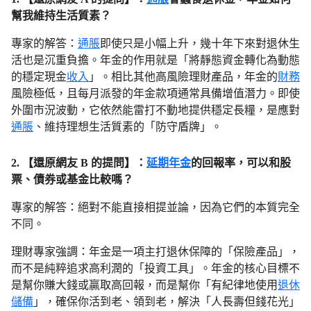
幫我維持生活質素？
專家的解答：
通脹
即使只是小幅上升，幾十年下來對退休生
活也是沉重負擔。年金的作用就是「將靜態資金轉化為動態
的穩定現金
收入
」。相比其他高風險理財產品，年金的
財務
風險極低，且每月派發的年金款項通常具備增值潛力。即使
外圍市況波動，它依然能雷打不動地提供穩定長糧，是應對
通脹
、維持理想生活質素的「防守盾牌」。
2. 【還原網友 B 的提問】：
延期年金
的回報率，可以和股
票、債券或基金比較嗎？
專家的解答：絕對不能直接相提並論，因為它們的本質完全
不同。
理財專家強調：年金是一項主打退休保障的「保險產品」，
而不是純粹追求高利潤的「投資工具」。年金的核心目標不
是幫你賺大錢或贏取高回報，而是幫你「有紀律地使用
退休
儲備
」，確保你活到老、領到老，解決「人長壽但錢花光」