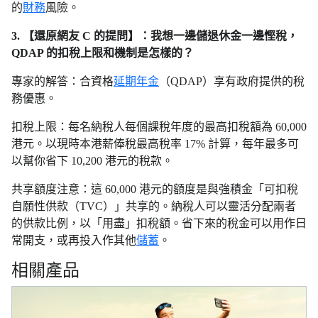
的
財務
風險。
3. 【還原網友 C 的提問】：我想一邊儲退休金一邊慳稅，
QDAP 的扣稅上限和機制是怎樣的？
專家的解答：合資格
延期年金
（QDAP）享有政府提供的稅
務優惠。
扣稅上限：每名納稅人每個課稅年度的最高扣稅額為 60,000
港元。以現時本港薪俸稅最高稅率 17% 計算，每年最多可
以幫你省下 10,200 港元的稅款。
共享額度注意：這 60,000 港元的額度是與強積金「可扣稅
自願性供款（TVC）」共享的。納稅人可以靈活分配兩者
的供款比例，以「用盡」扣稅額。省下來的稅金可以用作日
常開支，或再投入作其他
儲蓄
。
相關產品