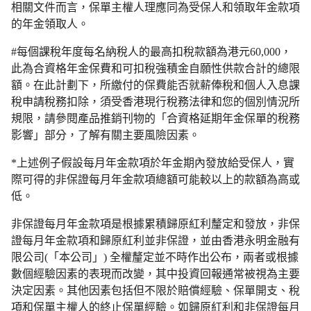
相關文件而言，保單主權人理應同為受保人和領取年金款項
的年金領取人。
#每個課稅年度每名納稅人的最高扣稅款額為港元60,000，
此為合資格年金保費和可扣稅強積金自願性供款合計的總限
額。在此計劃下，所繳付的保費能否就薪俸稅和個人入息課
稅申請稅務扣除，須受香港現行稅務法律和您的個別情況所
規限，請參閱產品推銷刊物的「合資格延期年金保單的稅務
影響」部分，了解有關主要風險因素。
*上述例子假設每月年金款項於年金期內發放給受保人，實
際可得的非保證每月年金款項總額可能較以上的款額為高或
低。
非保證每月年金款項是根據累積歸原紅利釐定和發放，非保
證每月年金款項和歸原紅利並非保證，並由香港永明金融有
限公司(「本公司」) 全權釐定並不時作出公布，兩者或根據
數個經驗因素的表現而改變，其中投資回報通常被視為主要
決定因素。其他因素包括但不限於賠償經驗、保單開支、稅
項和保單主權人的終止保單經驗。如歸原紅利和非保證每月