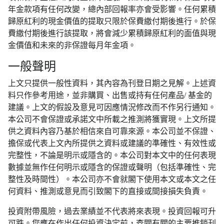
年金款項有任何改變，總內部回報率亦會受影響。任何累積
歸原紅利的現金價值的提取只限於保費繳付期後進行。於保
費繳付期後進行該提取，將會減少累積歸原紅利的面值與現
金價值和未來的非保證每月年金項。
一般聲明
上文只提供一般性資料，其內容為刊登日期之見解。上述資
料只作參考用途，並非購買、出售或持有任何產品/ 基金的
建議。上文的假設及意見可因應情況修改而不作另行通知。
本公司不會保證或承諾文中所載之推測將獲實現。上文所提
供之資料內容乃基於相信來自可靠來源。本公司並不保證、
擔保或代表上文內所提供之資料或建議的準確性、有效性或
完整性，不論是明示或隱含的。本公司對本文中的任何表現
數據並無作任何明示或隱含的保證或聲明（包括準確性、完
整性及時間性）。本公司亦不會就閣下使用本文或本文之任
何資料、推測或意見而引致閣下的直接或間接損失負責。
投資附帶風險，過去業績並不代表將來表現。投資回報可升
可跌。您應在作出任何投資決定前，查閱有關的主要推銷刊