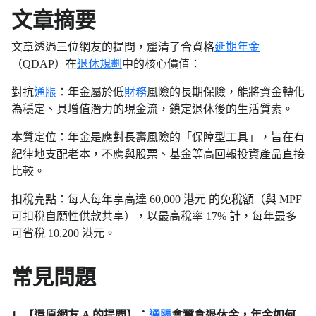
文章摘要
文章透過三位網友的提問，釐清了合資格
延期年金
（QDAP）在
退休規劃
中的核心價值：
對抗
通脹
：年金屬於低
財務
風險的長期保險，能將資金轉化
為穩定、具增值潛力的現金流，鎖定退休後的生活質素。
本質定位：年金是應對長壽風險的「保障型工具」，旨在有
紀律地支配老本，不應與股票、基金等高回報投資產品直接
比較。
扣稅亮點：每人每年享高達 60,000 港元 的免稅額（與 MPF
可扣稅自願性供款共享），以最高稅率 17% 計，每年最多
可省稅 10,200 港元。
常見問題
1. 【還原網友 A 的提問】：
通脹
會蠶食退休金，年金如何