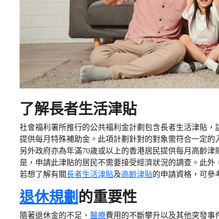
了解長者生活津貼
社會福利署所推行的公共福利金計劃包含長者生活津貼，該
提供每月特殊補助金。此項計劃針對的對象需符合一定的
另外政府亦為年滿70歲或以上的香港居民提供每月高齡津
是，申請此津貼的居民不需要接受經濟狀況的調查。此外
若想了解有關
長者生活津貼
及
高齡津貼
的申請資格，可參
退休規劃
的重要性
隨著退休金的不足、
醫療
費用的不斷攀升以及其他突發事