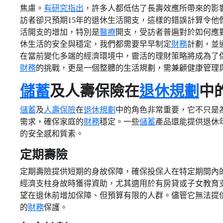
焦慮。
有研究指出
，許多人都低估了長壽效應所帶來的影
訪者卻只預期15年的退休生活開支，這樣的錯誤計算令他
活開支的增加，特別是
醫療
開支，受訪者普遍對於如何應
休生活的安全與穩定，我們都需要早早制定
財務
計劃，並
在當前變化多端的經濟環境中，靈活的理財策略將成為了
財務
的挑戰，更是一個整體的生活規劃，需兼顧健康管理
儲蓄
及人壽保險在
退休規劃
中
儲蓄
及
人壽保險
在
退休規劃
中的角色非常重要，它不只是
需求，確保家庭的
財務
穩定。一些
儲蓄
產品還能提供退休
的安全感和質素。
定期壽險
定期壽險提供短期的身故保障，確保投保人在特定期間內
經濟支柱身故時獲得資助，尤其適用於有房貸或子女教育
望在退休前增加保障、但預算有限的人群。儘管它無法提
的
財務
保護。