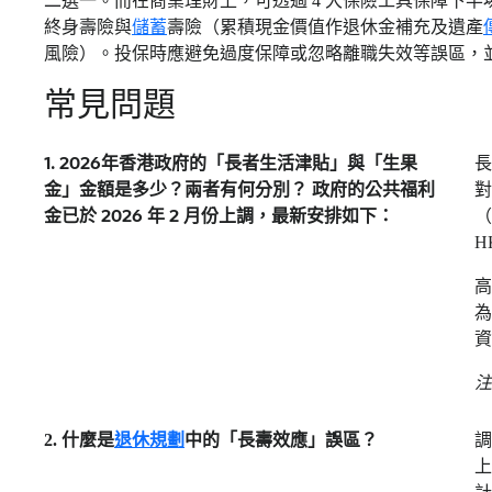
二選一。而在商業理財上，可透過 4 大保險工具保障下
終身壽險與
儲蓄
壽險（累積現金價值作退休金補充及遺產
風險）。投保時應避免過度保障或忽略離職失效等誤區，
常見問題
1. 2026年香港政府的「長者生活津貼」與「生果
長
金」金額是多少？兩者有何分別？ 政府的公共福利
對
金已於 2026 年 2 月份上調，最新安排如下：
（
H
高
為
注
2. 什麼是
退休規劃
中的「長壽效應」誤區？
調
上