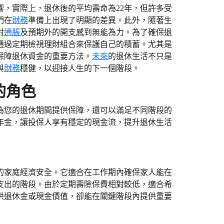
響，實際上，退休後的平均壽命為22年，但許多受
們在
財務
準備上出現了明顯的差異。此外，隨著生
對
通脹
及預期外的開支感到無能為力。為了確保退
通過定期檢視理財組合來保護自己的積蓄。尤其是
保障退休資金的重要方法。
未來
的退休生活不只是
與
財務
穩健，以迎接人生的下一個階段。
的角色
為您的退休期間提供保障，還可以滿足不同階段的
年金，讓投保人享有穩定的現金流，提升退休生活
的家庭經濟安全。它適合在工作期內確保家人能在
支出的階段。由於定期壽險保費相對較低，適合希
供退休金或現金價值，卻能在關鍵階段內提供重要