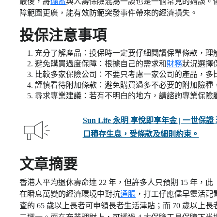
最後，將
儲蓄
與人壽保險混為一談也是一個常見的錯誤。
障範圍更廣，能有效防範突發事件帶來的經濟損失。
投保注意事項
充分了解產品：投保時一定要仔細閱讀保單條款，理
避免購買過度保障：根據自己的需求和
財務
狀況選擇
比較多家保險公司：不要只考慮一家公司的產品，多
謹慎看待附加條款：避免購買過多不必要的附加險種
尋求專業建議：若有不明白的地方，請諮詢專業保險
Sun Life 永明 享悅即享年金 | 一
口積存生息，受條款及細則約束。
文章摘要
香港人平均退休壽命達 22 年，但許多人只預期 15 年
在瞬息萬變的經濟環境中對抗
通脹
，打工仔應儘早靈活配
查的 65 歲以上長者可申領長者生活津貼；而 70 歲以