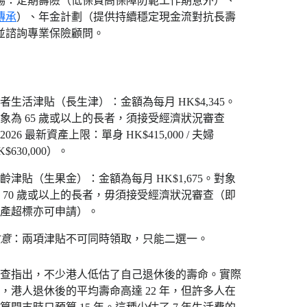
半場：定期壽險（低保費高保障防範工作期意外）、
傳承
）、年金計劃（提供持續穩定現金流對抗長壽
並諮詢專業保險顧問。
者生活津貼（長生津）：金額為每月 HK$4,345。
象為 65 歲或以上的長者，須接受經濟狀況審查
2026 最新資產上限：單身 HK$415,000 / 夫婦
K$630,000）。
齡津貼（生果金）：金額為每月 HK$1,675。對象
 70 歲或以上的長者，毋須接受經濟狀況審查（即
資產超標亦可申請）。
意
：兩項津貼不可同時領取，只能二選一。
查指出，不少港人低估了自己退休後的壽命。實際
，港人退休後的平均壽命高達 22 年，但許多人在