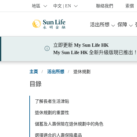
跳到登入頁面
跳到主要內容
跳到頁腳
地區
中文 | EN
聯絡我們
索償
活出所想
保障
立即更新
My Sun Life HK
My Sun Life HK
全新升級版現已推出
主頁
/
活出所想
/
退休規劃
目錄
了解長者生活津貼
退休規劃的重要性
儲蓄及人壽保險在退休規劃中的角色
選擇適合的人壽保險產品