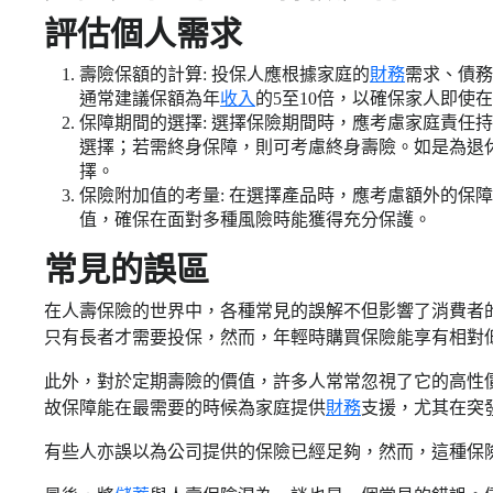
評估個人需求
壽險保額的計算: 投保人應根據家庭的
財務
需求、債務
通常建議保額為年
收入
的5至10倍，以確保家人即使
保障期間的選擇: 選擇保險期間時，應考慮家庭責任
選擇；若需終身保障，則可考慮終身壽險。如是為退
擇。
保險附加值的考量: 在選擇產品時，應考慮額外的保
值，確保在面對多種風險時能獲得充分保護。
常見的誤區
在人壽保險的世界中，各種常見的誤解不但影響了消費者
只有長者才需要投保，然而，年輕時購買保險能享有相對
此外，對於定期壽險的價值，許多人常常忽視了它的高性
故保障能在最需要的時候為家庭提供
財務
支援，尤其在突
有些人亦誤以為公司提供的保險已經足夠，然而，這種保