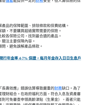
儘管
儲蓄
能提供一定的
財務
安全，但人壽保險的保
解產品的保障範圍、排除條款和保費結構。
保額，不要購買超過實際需要的保險。
比較各保險公司，找到最合適的產品。
，關注主要保障內容。
顧問，避免誤解產品條款。
世保證 現行年金率 4-7% 保證，每月年金存入日日生息戶
，此「長壽效應」錯誤估算導致嚴重的
財務
缺口。為了
置理財組合。在政府福利方面，符合入息及資產審
上長者則可免審查申領高齡津貼（生果金），兩者只能