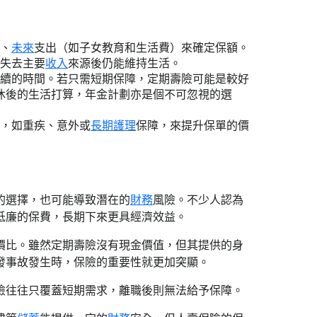
、
未來
支出（如子女教育和生活費）來確定保額。
在失去主要
收入
來源後仍能維持生活。
持續的時間。若只需短期保障，定期壽險可能是較好
休後的生活打算，年金計劃亦是個不可忽視的選
障，如重疾、意外或
長期護理
保障，來提升保單的價
的選擇，也可能導致潛在的
財務
風險。不少人認為
低廉的保費，長期下來更具經濟效益。
價比。雖然定期壽險沒有現金價值，但其提供的身
發事故發生時，保險的重要性就更加突顯。
險往往只覆蓋短期需求，離職後則無法給予保障。