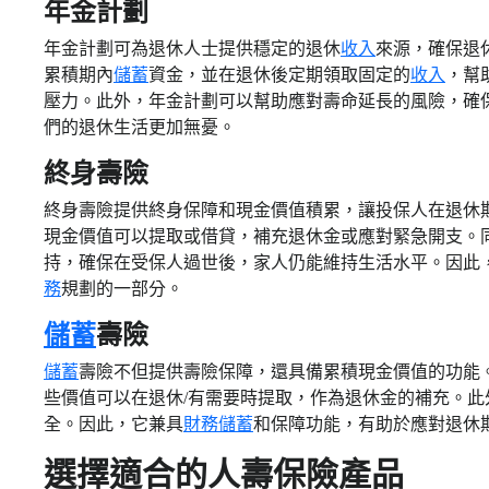
年金計劃
年金計劃可為退休人士提供穩定的退休
收入
來源，確保退
累積期內
儲蓄
資金，並在退休後定期領取固定的
收入
，幫
壓力。此外，年金計劃可以幫助應對壽命延長的風險，確
們的退休生活更加無憂。
終身壽險
終身壽險提供終身保障和現金價值積累，讓投保人在退休
現金價值可以提取或借貸，補充退休金或應對緊急開支。
持，確保在受保人過世後，家人仍能維持生活水平。因此
務
規劃的一部分。
儲蓄
壽險
儲蓄
壽險不但提供壽險保障，還具備累積現金價值的功能
些價值可以在退休/有需要時提取，作為退休金的補充。此
全。因此，它兼具
財務
儲蓄
和保障功能，有助於應對退休
選擇適合的人壽保險產品