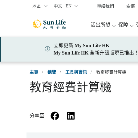
跳到登入頁面
跳到主要內容
跳到頁腳
地區
中文 | EN
聯絡我們
索償
活出所想
保障
立即更新
My Sun Life HK
My Sun Life HK
全新升級版現已推出
主頁
/
總覽
/
工具與資訊
/
教育經費計算機
教育經費計算機
facebook
linkedin
分享至