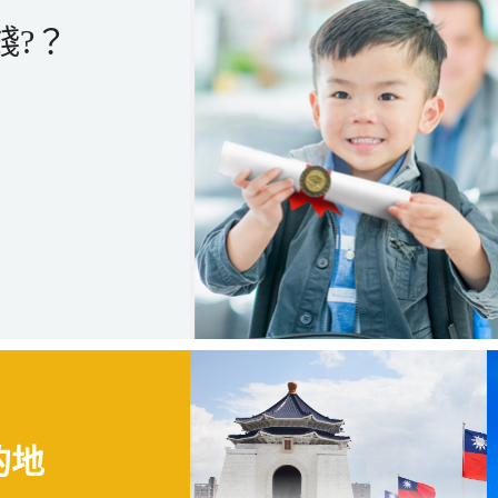
錢?？
的地