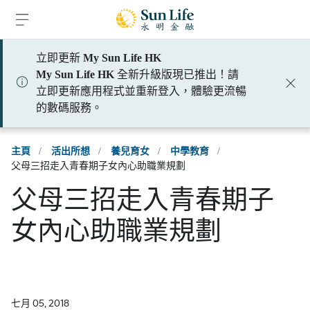
跳到登入頁面
跳到主要內容
跳到頁腳
立即更新
My Sun Life HK
My Sun Life HK
全新升級版現已推出！請
立即更新應用程式並重新登入，體驗更流暢
的數碼服務。
主頁
/
活出所想
/
養兒育女
/
中學教育
/
父母三招走入青春期子女內心助職業規劃
父母三招走入青春期子
女內心助職業規劃
七月 05, 2018