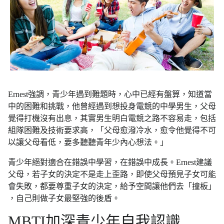
Ernest強調，青少年遇到難題時，心中已經有盤算，知道當
中的困難和挑戰，他曾經遇到想投身電競的中學男生，父母
覺得打機沒有出息，其實男生明白電競之路不容易走，包括
組隊困難及技術要求高，「父母愈潑冷水，愈令他覺得不可
以讓父母看低，要多聽聽青年少內心想法。」
青少年絕對適合在錯誤中學習，在錯誤中成長。Ernest建議
父母，若子女的決定不是走上歪路，即使父母預見子女可能
會失敗，都要尊重子女的決定，給予空間讓他們去「撞板」
，自己則做子女最堅強的後盾。
MBTI加深青少年自我認識