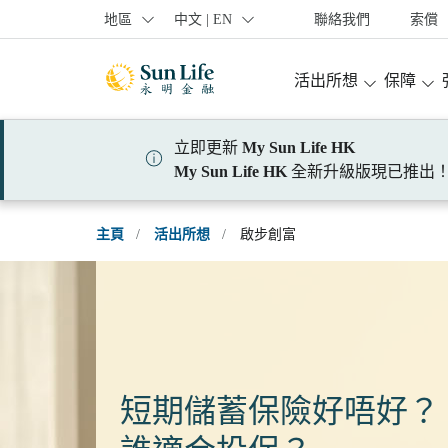
跳到登入頁面
跳到主要內容
跳到頁腳
地區
中文 | EN
聯絡我們
索償
活出所想
保障
立即更新
My Sun Life HK
My Sun Life HK
全新升級版現已推出
主頁
/
活出所想
/
啟步創富
短期儲蓄保險好唔好？