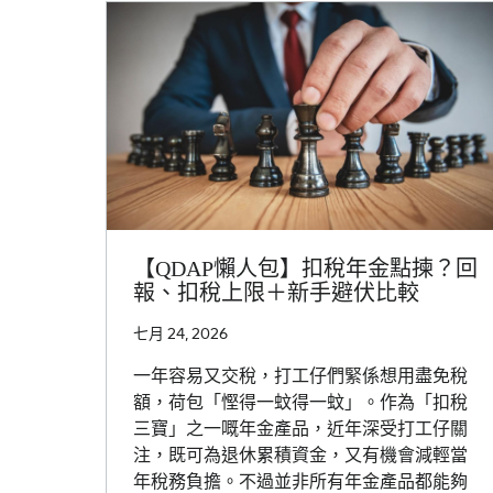
【QDAP懶人包】扣稅年金點揀？回
報、扣稅上限＋新手避伏比較
七月 24, 2026
一年容易又交稅，打工仔們緊係想用盡免稅
額，荷包「慳得一蚊得一蚊」。作為「扣稅
三寶」之一嘅年金產品，近年深受打工仔關
注，既可為退休累積資金，又有機會減輕當
年稅務負擔。不過並非所有年金產品都能夠