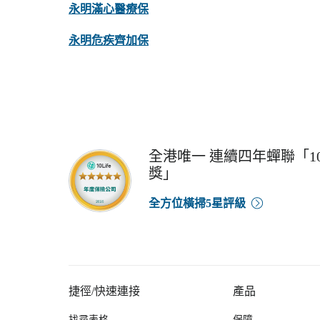
永明滿心醫療保
永明危疾齊加保
全港唯一 連續四年蟬聯「10
獎」
全方位橫掃5星評級
捷徑/快速連接
產品
找尋表格
保障