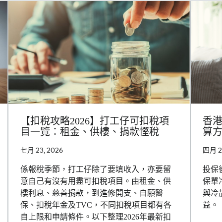
【扣稅攻略2026】打工仔可扣稅項
香
目一覽：租金、供樓、捐款慳稅
算
七月 23, 2026
四月 27
係報稅季節，打工仔除了要填收入，亦要留
投保
意自己有沒有用盡可扣稅項目。由租金、供
保單
樓利息、慈善捐款，到進修開支、自願醫
與冷
保、扣稅年金及TVC，不同扣稅項目都有各
益。
自上限和申請條件。以下整理2026年最新扣